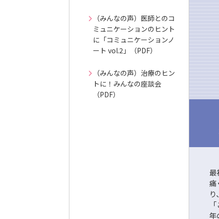
（みんなの声）医師とのコ
ミュニケーションのヒント
に「コミュニケーションノ
ート vol.2」（PDF）
（みんなの声）治療のヒン
トに！みんなの座談会
（PDF）
最
痛
り
「
年