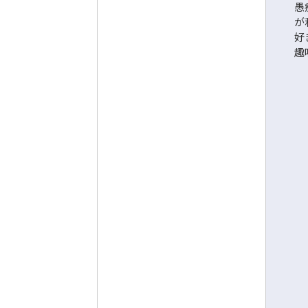
愚
が
好
趣