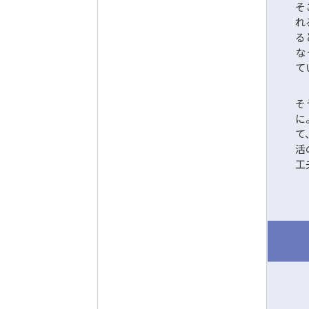
そ
れ
る
な
て
そ
に
て
活
工