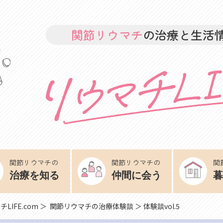
関節リウマチ
の治療と生活
関節リウマチの
関節リウマチの
関
治療を知る
仲間に会う
暮
LIFE.com
＞
関節リウマチの治療体験談
＞ 体験談vol.5