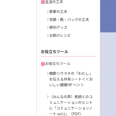
生活の工夫
家事の工夫
衣類・靴・バッグの工夫
便利グッズ
お助けレシピ
お役立ちツール
お役立ちツール
関節リウマチの「わたし」
を伝える共有シート＜＜お
いしい健康HP へ＞＞
（みんなの声）医師とのコ
ミュニケーションのヒント
に「コミュニケーションノ
ート vol.1」（PDF）