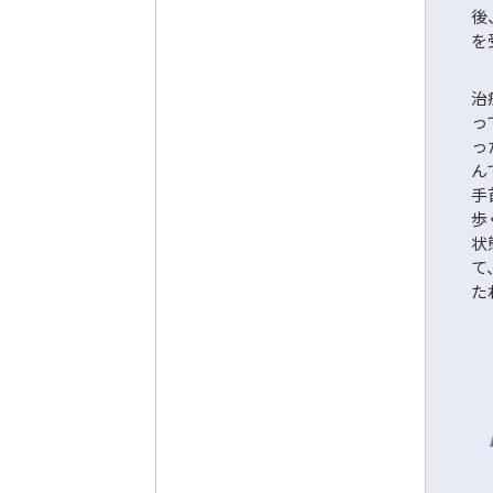
後
を
治
っ
っ
ん
手
歩
状
て
た