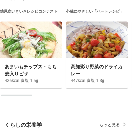
糖尿病いきいきレシピコンテスト
心臓にやさしい「ハートレシピ」
あまいもチップス・もち
高知彩り野菜のドライカ
麦入りピザ
レー
426
kcal
食塩
1.5
g
447
kcal
食塩
1.8
g
くらしの栄養学
もっと見る