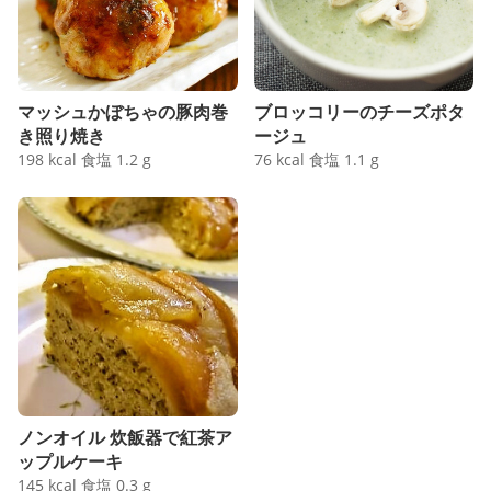
マッシュかぼちゃの豚肉巻
ブロッコリーのチーズポタ
き照り焼き
ージュ
198
kcal
食塩
1.2
g
76
kcal
食塩
1.1
g
ノンオイル 炊飯器で紅茶ア
ップルケーキ
145
kcal
食塩
0.3
g