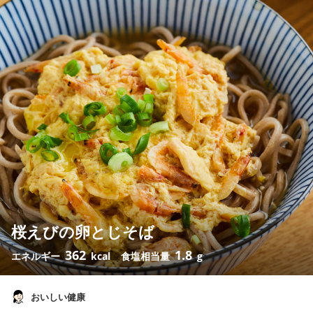
桜えびの卵とじそば
362
1.8
エネルギー
kcal
食塩相当量
g
おいしい健康