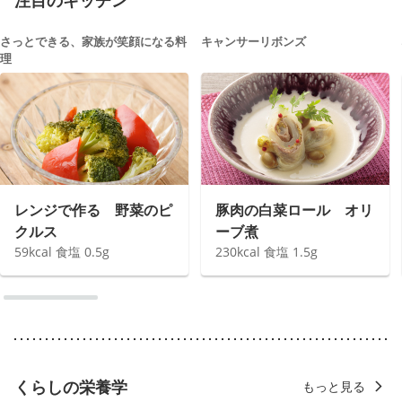
注目のキッチン
さっとできる、家族が笑顔になる料
キャンサーリボンズ
理
レンジで作る 野菜のピ
豚肉の白菜ロール オリ
クルス
ーブ煮
59
kcal
食塩
0.5
g
230
kcal
食塩
1.5
g
くらしの栄養学
もっと見る