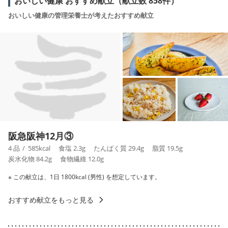
おいしい健康 おすすめ献立（献立数 858件）
おいしい健康の管理栄養士が考えたおすすめ献立
阪急阪神12月③
4 品
585
kcal
食塩
2.3
g
たんぱく質
29.4
g
脂質
19.5
g
炭水化物
84.2
g
食物繊維
12.0
g
※ この献立は、1日 1800kcal (男性) を想定しています。
おすすめ献立をもっと見る