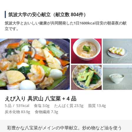
筑波大学の安心献立（献立数 804件）
筑波大学とおいしい健康が共同開発した1日1600kcal目安の朝昼夜の献
立です。
えび入り 具沢山 八宝菜 + 4 品
5 品
531
kcal
食塩
3.0
g
たんぱく質
23.5
g
脂質
13.4
g
炭水化物
83.9
g
食物繊維
7.3
g
彩豊かな八宝菜がメインの中華献立。炒め物など油を使う