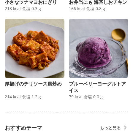
小さなツナマヨおにぎり
お弁当にも 海苔しおチキン
218
kcal
食塩
0.3
g
166
kcal
食塩
0.8
g
厚揚げのチリソース風炒め
ブルーベリーヨーグルトア
イス
214
kcal
食塩
1.2
g
79
kcal
食塩
0.0
g
おすすめテーマ
もっと見る