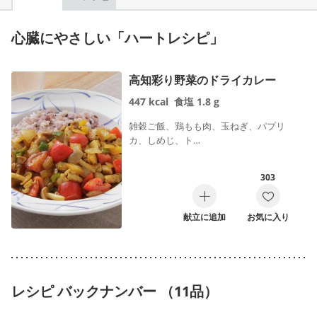
心臓にやさしい「ハートレシピ」
高知彩り野菜のドライカレー
447
kcal
食塩
1.8
g
雑穀ご飯、鶏もも肉、玉ねぎ、パプリ
カ、しめじ、ト…
303
献立に追加
お気に入り
レシピ バックナンバー （11品）