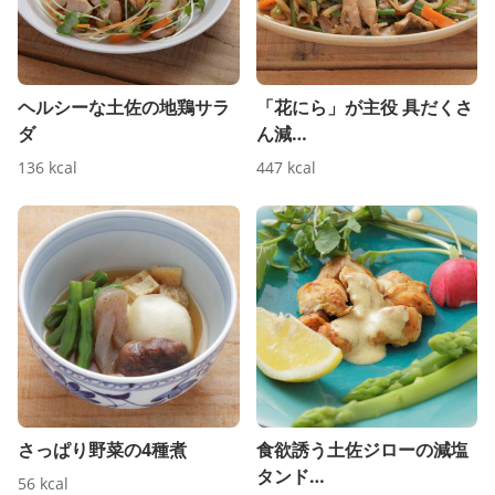
ヘルシーな土佐の地鶏サラ
「花にら」が主役 具だくさ
ダ
ん減…
136
kcal
447
kcal
さっぱり野菜の4種煮
食欲誘う土佐ジローの減塩
タンド…
56
kcal