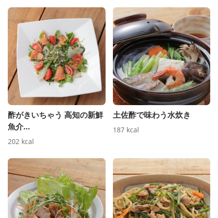
酢がきいちゃう 高知の新鮮
土佐酢で味わう水炊き
魚介…
187
kcal
202
kcal