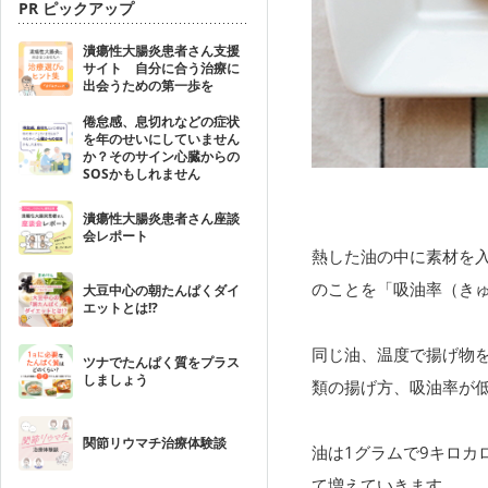
PR ピックアップ
潰瘍性大腸炎患者さん支援
サイト 自分に合う治療に
出会うための第一歩を
倦怠感、息切れなどの症状
を年のせいにしていません
か？そのサイン心臓からの
SOSかもしれません
潰瘍性大腸炎患者さん座談
会レポート
熱した油の中に素材を
のことを「吸油率（き
大豆中心の朝たんぱくダイ
エットとは!?
同じ油、温度で揚げ物
ツナでたんぱく質をプラス
しましょう
類の揚げ方、吸油率が
関節リウマチ治療体験談
油は1グラムで9キロ
て増えていきます。