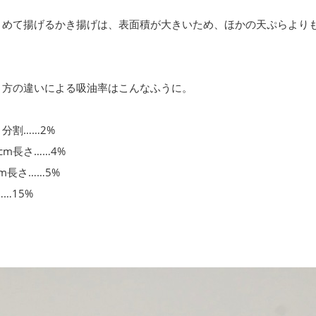
とめて揚げるかき揚げは、表面積が大きいため、ほかの天ぷらより
り方の違いによる吸油率はこんなふうに。
分割……2%
cm長さ……4%
m長さ……5%
…15%