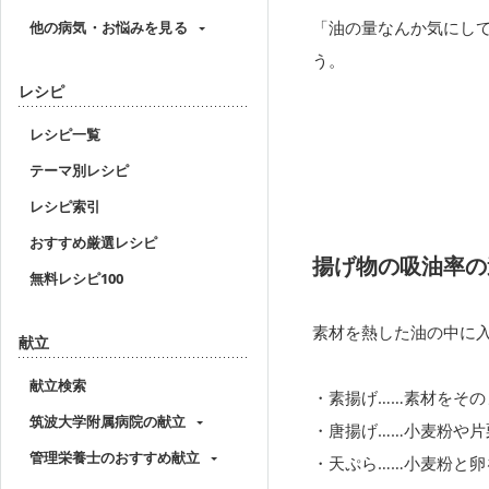
「油の量なんか気にし
他の病気・お悩みを見る
う。
レシピ
レシピ一覧
テーマ別レシピ
レシピ索引
おすすめ厳選レシピ
揚げ物の吸油率の
無料レシピ100
素材を熱した油の中に
献立
献立検索
素揚げ……素材をその
筑波大学附属病院の献立
唐揚げ……小麦粉や
管理栄養士のおすすめ献立
天ぷら……小麦粉と