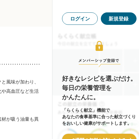
ログイン
新規登録
好きなレシピを選ぶだけ。
クと風味が加わり、
毎日の栄養管理を
化や高血圧など生活
かんたんに。
「らくらく献立」機能で
あなたの食事基準に合った献立づくり
素材が吸う油量も異
をおいしい健康がサポートします。