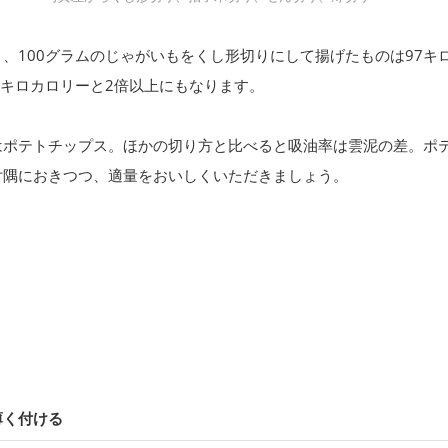
、100グラムのじゃがいもをくし形切りにして揚げたものは97キ
0キロカロリーと2倍以上にもなります。
はポテトチップス。ほかの切り方と比べると吸油率は雲泥の差。ポ
片隅におきつつ、適量をおいしくいただきましょう。
薄く付ける