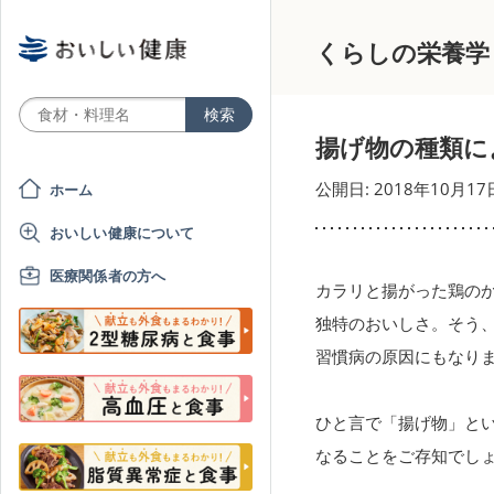
くらしの栄養学
揚げ物の種類に
公開日: 2018年10月17
ホーム
おいしい健康について
医療関係者の方へ
カラリと揚がった鶏の
独特のおいしさ。そう
習慣病の原因にもなり
ひと言で「揚げ物」と
なることをご存知でし