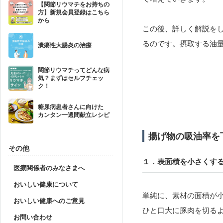
【関節リウマチをお持ちの
方】新規会員登録はこちら
から
この後、詳しく解説を
るのです。摂取する油
潰瘍性大腸炎の治療
関節リウマチってどんな病
気？まずはセルフチェッ
ク！
糖尿病患者さんに向けた
カンタン一週間献立レシピ
揚げ物の吸油率を
その他
１．表面積を小さくす
医療関係者のみなさまへ
おいしい健康について
単純に、素材の面積が
おいしい健康へのご意見
ひと口大に豚肉を切る
お問い合わせ