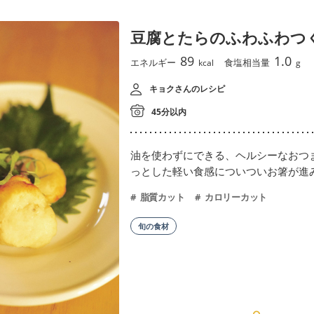
豆腐とたらのふわふわつ
89
1.0
エネルギー
食塩相当量
kcal
g
キョクさんのレシピ
45分以内
油を使わずにできる、ヘルシーなおつ
っとした軽い食感についついお箸が進
脂質カット
カロリーカット
旬の食材