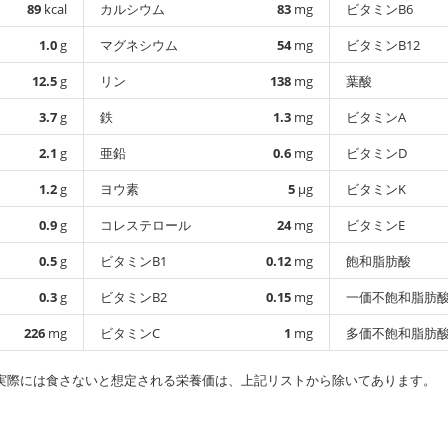
89
kcal
カルシウム
83
mg
ビタミンB6
1.0
g
マグネシウム
54
mg
ビタミンB12
12.5
g
リン
138
mg
葉酸
3.7
g
鉄
1.3
mg
ビタミンA
2.1
g
亜鉛
0.6
mg
ビタミンD
1.2
g
ヨウ素
5
µg
ビタミンK
0.9
g
コレステロール
24
mg
ビタミンE
0.5
g
ビタミンB1
0.12
mg
飽和脂肪酸
0.3
g
ビタミンB2
0.15
mg
一価不飽和脂肪
226
mg
ビタミンC
1
mg
多価不飽和脂肪
実際には食さないと想定される栄養価は、上記リストから除いてあります。