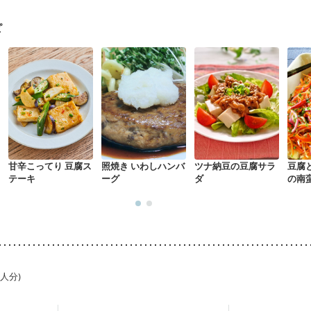
乳がん治療を終えた方・経過観察中の方など
胃がん（抗がん剤治療中
経過観察中の方
大腸がん治療を終えた方・経過観察中の方
大腸がん（
ピ
）
飲み込みにくい
味の感じ方が変わった
食欲がない
消化不良
後（ミルク）
骨折
関節リウマチ
乾癬
フレイル（年齢に合わせた体
荒れ
妊活中
更年期
甘辛こってり 豆腐ス
照焼き いわしハンバ
ツナ納豆の豆腐サラ
豆腐
テーキ
ーグ
ダ
の南
1人分)