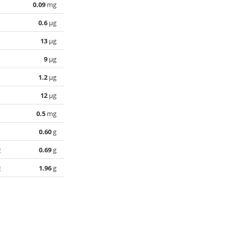
0.09
mg
0.6
µg
13
µg
9
µg
1.2
µg
12
µg
0.5
mg
0.60
g
酸
0.69
g
酸
1.96
g