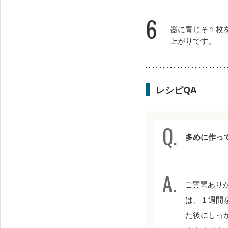
6
器に青じそ１枚
上がりです。
レシピQA
多めに作っ
ご質問あり
は、１週間
た後にしっ