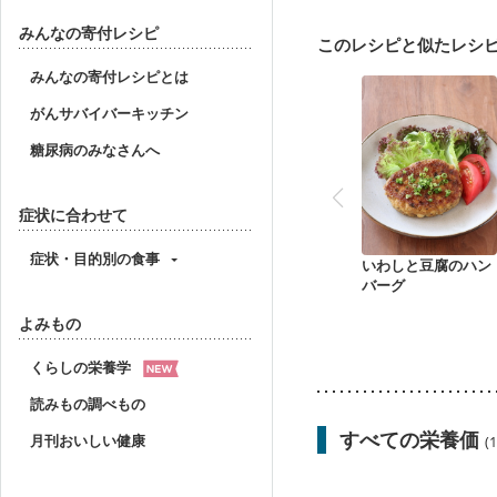
乳がん（放射線治療中）
胃がん治療を終えた方・
みんなの寄付レシピ
このレシピと似たレシ
大腸がん（放射線治療中
産後（混合栄養）
産
みんなの寄付レシピとは
貧血対策
ニキビ・肌
がんサバイバーキッチン
糖尿病のみなさんへ
症状に合わせて
症状・目的別の食事
いわしと豆腐のハン
バーグ
よみもの
くらしの栄養学
読みもの調べもの
すべての栄養価
月刊おいしい健康
(