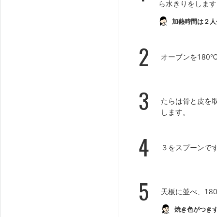
ら水きりをします
加熱時間は２人
2
オーブンを180
3
たらは骨と皮を
します。
4
３をスプーンで
5
天板に並べ、18
焼き色がつき