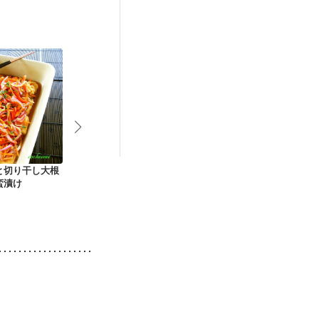
）
抗がん剤治療中）
産後（母乳）
作り）
と切り干し大根
鶏ひき肉のやわらか
トマトのゴーヤチャ
ピーマンとお
蛮漬け
信田巻き
ンプルー
チャンプルー