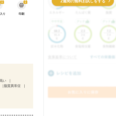
2週間の無料お試しをする
入り
印刷
が高い
脂質異常症
期）
ン療法中）