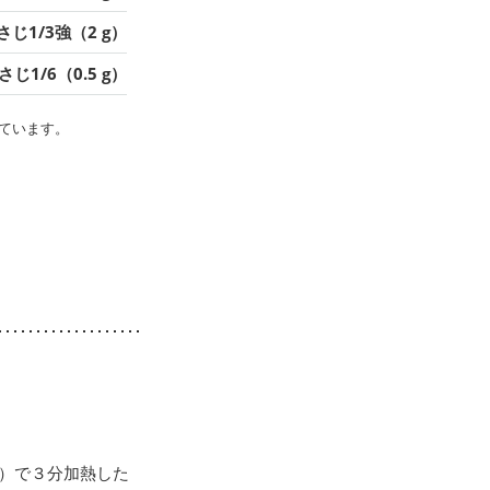
さじ1/3強（2 g）
さじ1/6（0.5 g）
ています。
ｗ）で３分加熱した