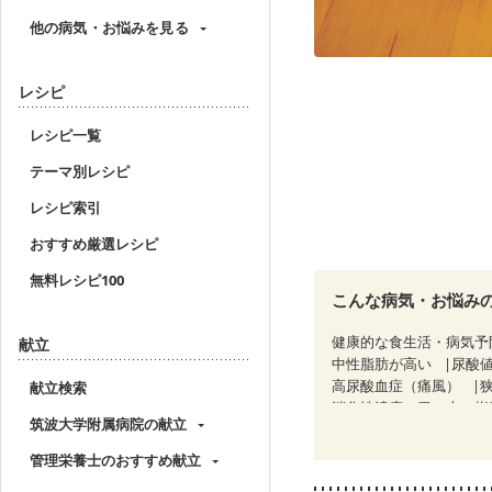
他の病気・お悩みを見る
レシピ
レシピ一覧
テーマ別レシピ
レシピ索引
おすすめ厳選レシピ
無料レシピ100
こんな病気・お悩み
健康的な食生活・病気予
献立
中性脂肪が高い
尿酸
高尿酸血症（痛風）
献立検索
消化性潰瘍（胃・十二指
筑波大学附属病院の献立
潰瘍性大腸炎（寛解期）
糖尿病性腎症（第２期）
管理栄養士のおすすめ献立
CKD（ステージ３a）