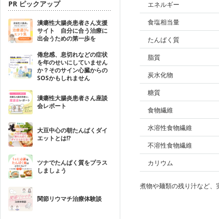
PR ピックアップ
エネルギー
食塩相当量
潰瘍性大腸炎患者さん支援
サイト 自分に合う治療に
出会うための第一歩を
たんぱく質
倦怠感、息切れなどの症状
脂質
を年のせいにしていません
か？そのサイン心臓からの
炭水化物
SOSかもしれません
糖質
潰瘍性大腸炎患者さん座談
会レポート
食物繊維
水溶性食物繊維
大豆中心の朝たんぱくダイ
エットとは!?
不溶性食物繊維
ツナでたんぱく質をプラス
カリウム
しましょう
煮物や麺類の残り汁など、
関節リウマチ治療体験談