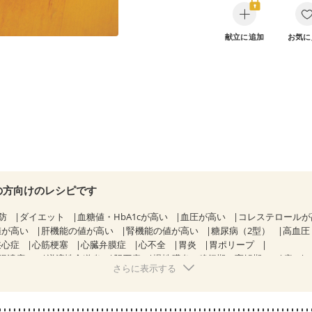
献立に追加
お気に
の方向けのレシピです
防
ダイエット
血糖値・HbA1cが高い
血圧が高い
コレステロール
値が高い
肝機能の値が高い
腎機能の値が高い
糖尿病（2型）
高血圧
狭心症
心筋梗塞
心臓弁膜症
心不全
胃炎
胃ポリープ
腸潰瘍）
逆流性食道炎
胆石症
慢性膵炎（移行期・寛解期）
痔
さらに表示する
クローン病（寛解期）
過敏性腸症候群（IBS）
糖尿病性腎症（第１
糖尿病性腎症（第３期）
CKD（ステージ１）
CKD（ステージ２）
CKD（ステージ３b）
透析
乳がん（抗がん剤治療中）
乳がん（ホルモ