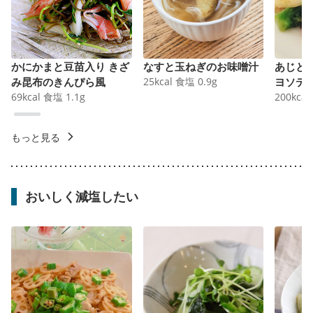
かにかまと豆苗入り きざ
なすと玉ねぎのお味噌汁
あじと
み昆布のきんぴら風
25
kcal
食塩
0.9
g
ヨソテ
69
kcal
食塩
1.1
g
200
kcal
もっと見る
おいしく減塩したい