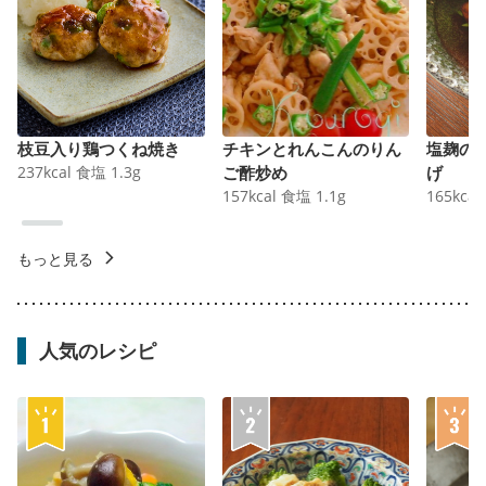
枝豆入り鶏つくね焼き
チキンとれんこんのりん
塩麹の
237
kcal
食塩
1.3
g
ご酢炒め
げ
157
kcal
食塩
1.1
g
165
kcal
もっと見る
人気のレシピ