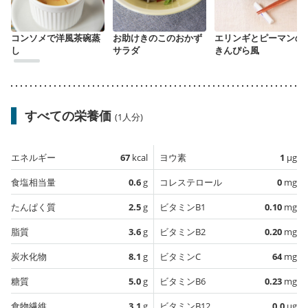
コンソメで洋風茶碗蒸
お助けきのこのおかず
エリンギとピーマンの
し
サラダ
きんぴら風
すべての栄養価
(1人分)
エネルギー
67
kcal
ヨウ素
1
µg
食塩相当量
0.6
g
コレステロール
0
mg
たんぱく質
2.5
g
ビタミンB1
0.10
mg
脂質
3.6
g
ビタミンB2
0.20
mg
炭水化物
8.1
g
ビタミンC
64
mg
糖質
5.0
g
ビタミンB6
0.23
mg
食物繊維
3.1
g
ビタミンB12
0.0
µg