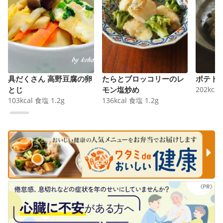
具だくさん 高野豆腐の卵
たらとブロッコリーのレ
ポテト
とじ
モン塩炒め
202
kcal
103
kcal
食塩
1.2
g
136
kcal
食塩
1.2
g