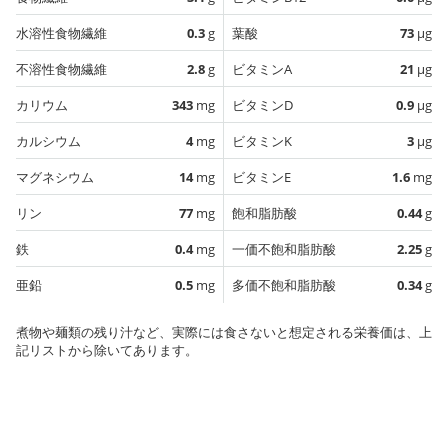
水溶性食物繊維
0.3
g
葉酸
73
µg
不溶性食物繊維
2.8
g
ビタミンA
21
µg
カリウム
343
mg
ビタミンD
0.9
µg
カルシウム
4
mg
ビタミンK
3
µg
マグネシウム
14
mg
ビタミンE
1.6
mg
リン
77
mg
飽和脂肪酸
0.44
g
鉄
0.4
mg
一価不飽和脂肪酸
2.25
g
亜鉛
0.5
mg
多価不飽和脂肪酸
0.34
g
煮物や麺類の残り汁など、実際には食さないと想定される栄養価は、上
記リストから除いてあります。