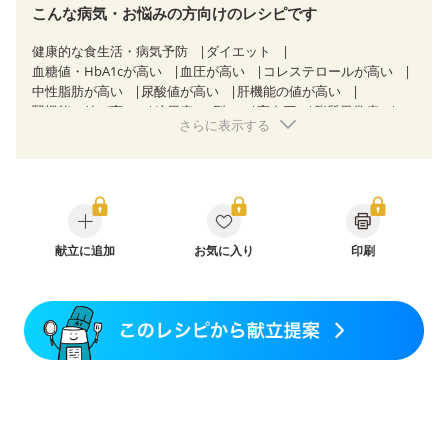
こんな病気・お悩みの方向けのレシピです
健康的な食生活・病気予防
ダイエット
血糖値・HbA1cが高い
血圧が高い
コレステロールが高い
中性脂肪が高い
尿酸値が高い
肝機能の値が高い
腎機能の値が高い
糖尿病（2型）
高血圧
脂質異常症
さらに表示する
高尿酸血症（痛風）
狭心症
心筋梗塞
心臓弁膜症
心不全
胆石症
非アルコール性脂肪肝
慢性便秘症
過敏性腸症候群（IBS）
睡眠時無呼吸症候群
糖尿病性腎症（第１期）
糖尿病性腎症（第２期）
CKD（ステージ１）
CKD（ステージ２）
CKD（ステージ３a）
乳がん（抗がん剤治療中）
乳がん（ホルモン療法中）
献立に追加
お気に入り
乳がん（放射線治療中）
印刷
乳がん治療を終えた方・経過観察中の方など
味の感じ方が変わった
産後（ミルク）
骨折
骨粗しょう症
関節リウマチ
乾癬
フレイル（年齢に合わせた体作り）
低栄養予防
貧血対策
ニキビ・肌荒れ
妊活中
更年期