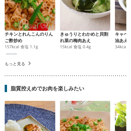
チキンとれんこんのりん
きゅうりとわかめと貝割
キャベ
ご酢炒め
れ菜の梅肉あえ
油あえ
157
kcal
食塩
1.1
g
15
kcal
食塩
0.4
g
34
kcal
もっと見る
脂質控えめでお肉を楽しみたい