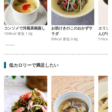
コンソメで洋風茶碗蒸し
お助けきのこのおかずサ
エリン
104
kcal
食塩
1.0
g
ラダ
んぴら
80
kcal
食塩
0.8
g
51
kcal
低カロリーで満足したい