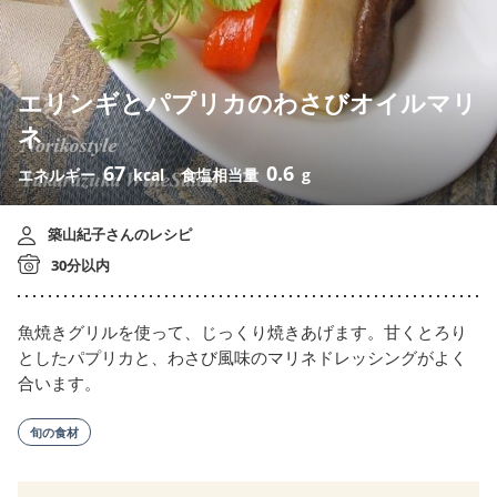
エリンギとパプリカのわさびオイルマリ
ネ
67
0.6
エネルギー
kcal
食塩相当量
g
築山紀子さんのレシピ
30分以内
魚焼きグリルを使って、じっくり焼きあげます。甘くとろり
としたパプリカと、わさび風味のマリネドレッシングがよく
合います。
旬の食材