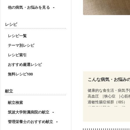
他の病気・お悩みを見る
レシピ
レシピ一覧
テーマ別レシピ
レシピ索引
おすすめ厳選レシピ
無料レシピ100
こんな病気・お悩み
健康的な食生活・病気予
献立
高血圧
狭心症
心筋
過敏性腸症候群（IBS）
献立検索
糖尿病性腎症（第３期）
筑波大学附属病院の献立
乳がん（ホルモン療法中
産後（ミルク）
骨折
管理栄養士のおすすめ献立
貧血対策
ニキビ・肌