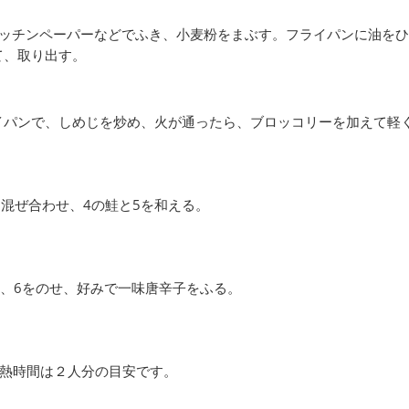
キッチンペーパーなどでふき、小麦粉をまぶす。フライパンに油を
て、取り出す。
イパンで、しめじを炒め、火が通ったら、ブロッコリーを加えて軽
を混ぜ合わせ、4の鮭と5を和える。
、6をのせ、好みで一味唐辛子をふる。
加熱時間は２人分の目安です。