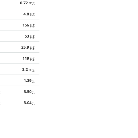
0.72
mg
4.8
µg
156
µg
53
µg
25.9
µg
119
µg
3.2
mg
1.39
g
酸
3.50
g
酸
3.04
g