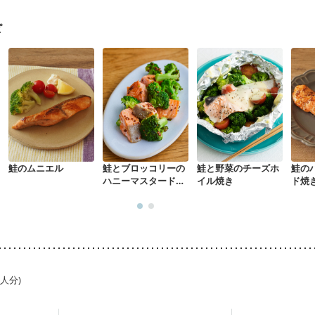
ピ
鮭のムニエル
鮭とブロッコリーの
鮭と野菜のチーズホ
鮭の
ハニーマスタード炒
イル焼き
ド焼
め
1人分)