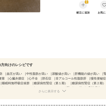
献立に追加
お気に
の方向けのレシピです
防
血圧が高い
中性脂肪が高い
尿酸値が高い
肝機能の値が高い
梗塞
心臓弁膜症
心不全
胆石症
非アルコール性脂肪肝
慢性便秘
睡眠時無呼吸症候群
糖尿病性腎症（第１期）
糖尿病性腎症（第２期
CKD（ステージ１）
CKD（ステージ２）
乳がん（抗がん剤治療中）
さらに表示する
）
乳がん（放射線治療中）
乳がん治療を終えた方・経過観察中の方な
骨粗しょう症
関節リウマチ
乾癬
フレイル（年齢に合わせた体作り
荒れ
妊活中
更年期