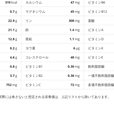
319
kcal
カルシウム
47
mg
ビタミンB6
0.7
g
マグネシウム
45
mg
ビタミンB12
22.9
g
リン
308
mg
葉酸
21.1
g
鉄
1.4
mg
ビタミンA
12.8
g
亜鉛
1.1
mg
ビタミンD
8.2
g
ヨウ素
6
µg
ビタミンK
4.6
g
コレステロール
48
mg
ビタミンE
0.8
g
ビタミンB1
0.30
mg
飽和脂肪酸
3.7
g
ビタミンB2
0.38
mg
一価不飽和脂肪
752
mg
ビタミンC
72
mg
多価不飽和脂肪
実際には食さないと想定される栄養価は、上記リストから除いてあります。