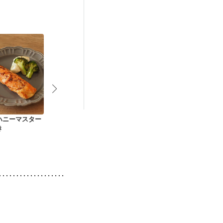
ハニーマスター
鮭のクリームシチュ
鮭のレンジ蒸し チー
鮭のごろごろ
き
ー
ズマヨソース
ー