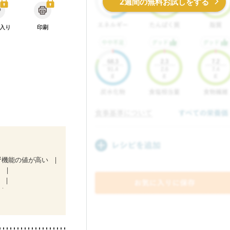
2週間の無料お試しをする
入り
印刷
腎機能の値が高い
症
）
ど
）
低栄養予防