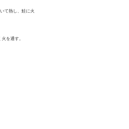
ひいて熱し、鮭に火
く火を通す。