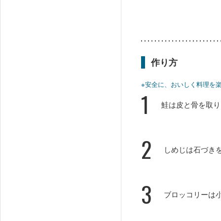
作り方
※安全に、おいしく料理を
1
鮭は皮と骨を取り
2
しめじは石づき
3
ブロッコリーは小