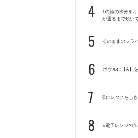
4
1の鮭の水分を
が通るまで焼い
5
そのままのフラ
6
ボウルに【A】
7
器にレタスをしき
8
※電子レンジの