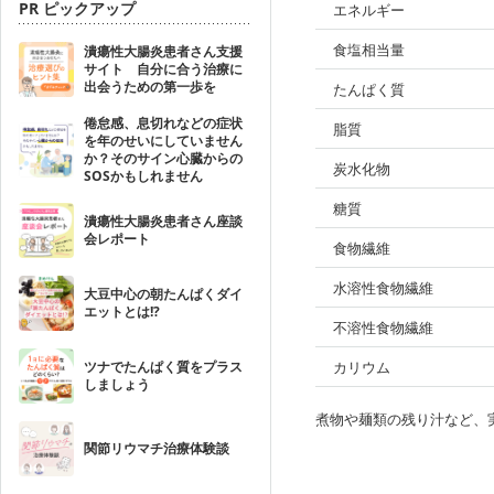
PR ピックアップ
エネルギー
食塩相当量
潰瘍性大腸炎患者さん支援
サイト 自分に合う治療に
出会うための第一歩を
たんぱく質
倦怠感、息切れなどの症状
脂質
を年のせいにしていません
か？そのサイン心臓からの
炭水化物
SOSかもしれません
糖質
潰瘍性大腸炎患者さん座談
会レポート
食物繊維
水溶性食物繊維
大豆中心の朝たんぱくダイ
エットとは!?
不溶性食物繊維
ツナでたんぱく質をプラス
カリウム
しましょう
煮物や麺類の残り汁など、
関節リウマチ治療体験談