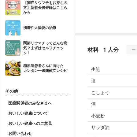
【関節リウマチをお持ちの
方】新規会員登録はこちら
から
潰瘍性大腸炎の治療
関節リウマチってどんな病
気？まずはセルフチェッ
材料
1 人分
ク！
糖尿病患者さんに向けた
生鮭
カンタン一週間献立レシピ
塩
その他
こしょう
医療関係者のみなさまへ
酒
おいしい健康について
小麦粉
おいしい健康へのご意見
サラダ油
お問い合わせ