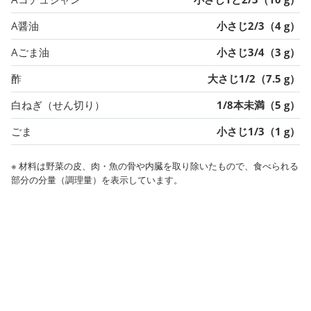
A醤油
小さじ2/3（4 g）
Aごま油
小さじ3/4（3 g）
酢
大さじ1/2（7.5 g）
白ねぎ（せん切り）
1/8本未満（5 g）
ごま
小さじ1/3（1 g）
※ 材料は野菜の皮、肉・魚の骨や内臓を取り除いたもので、食べられる
部分の分量（調理量）を表示しています。