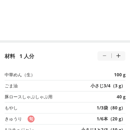
材料
1 人分
中華めん（生）
100 g
ごま油
小さじ3/4（3 g）
豚ロースしゃぶしゃぶ用
40 g
もやし
1/3袋（80 g）
きゅうり
1/6本（20 g）
Aコチュジャン
小さじ1と2/3（10 g）