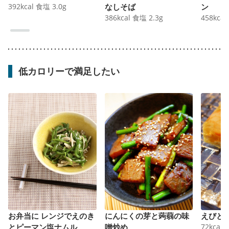
392
kcal
食塩
3.0
g
なしそば
ン
386
kcal
食塩
2.3
g
458
kcal
低カロリーで満足したい
お弁当に レンジでえのき
にんにくの芽と蒟蒻の味
えびと
とピーマン塩ナムル
噌炒め
72
kcal