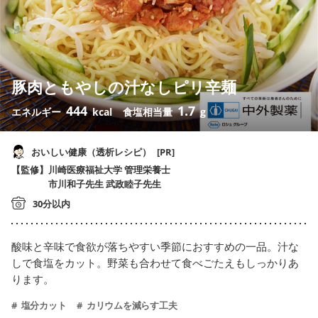
豚肉ともやしの汁なしピリ辛麺
444
1.7
エネルギー
kcal
食塩相当量
g
おいしい健康（透析レシピ）
[PR]
川崎医療福祉大学 管理栄養士
市川和子先生 武政睦子先生
30分以内
酸味と辛味で食欲が落ちやすい季節におすすめの一品。汁な
しで食塩をカット。野菜も合わせて食べごたえもしっかりあ
ります。
塩分カット
カリウムを減らす工夫