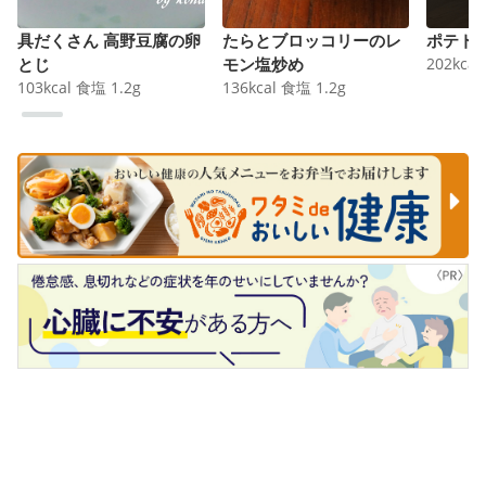
具だくさん 高野豆腐の卵
たらとブロッコリーのレ
ポテト
とじ
モン塩炒め
202
kcal
103
kcal
食塩
1.2
g
136
kcal
食塩
1.2
g