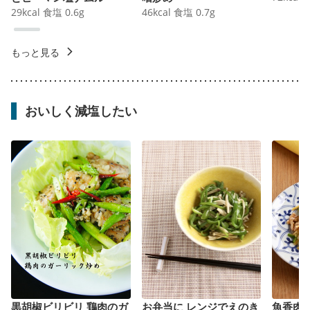
29
kcal
食塩
0.6
g
46
kcal
食塩
0.7
g
もっと見る
おいしく減塩したい
黒胡椒ビリビリ 鶏肉のガ
お弁当に レンジでえのき
魚香肉