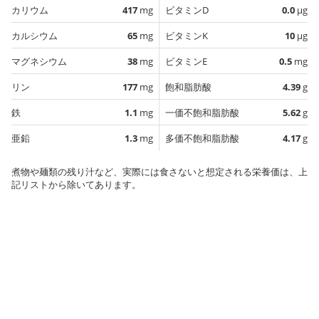
カリウム
417
mg
ビタミンD
0.0
µg
カルシウム
65
mg
ビタミンK
10
µg
マグネシウム
38
mg
ビタミンE
0.5
mg
リン
177
mg
飽和脂肪酸
4.39
g
鉄
1.1
mg
一価不飽和脂肪酸
5.62
g
亜鉛
1.3
mg
多価不飽和脂肪酸
4.17
g
煮物や麺類の残り汁など、実際には食さないと想定される栄養価は、上
記リストから除いてあります。