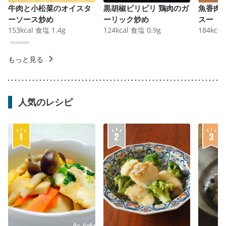
牛肉と小松菜のオイスタ
黒胡椒ビリビリ 鶏肉のガ
魚香肉
ーソース炒め
ーリック炒め
スー
153
kcal
食塩
1.4
g
124
kcal
食塩
0.9
g
184
kcal
もっと見る
人気のレシピ