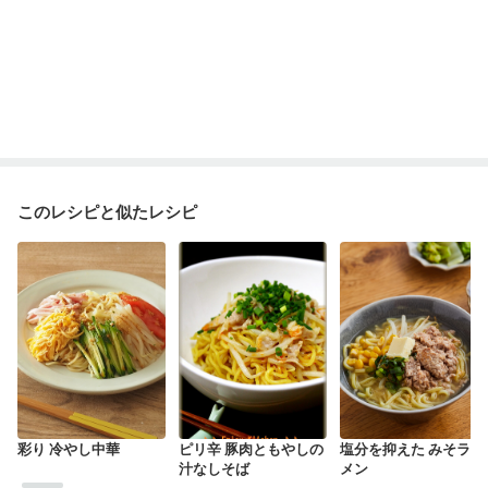
このレシピと似たレシピ
彩り 冷やし中華
ピリ辛 豚肉ともやしの
塩分を抑えた みそラー
汁なしそば
メン