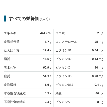
すべての栄養価
(1人分)
エネルギー
444
kcal
ヨウ素
2
µg
食塩相当量
1.7
g
コレステロール
25
mg
たんぱく質
19.4
g
ビタミンB1
0.34
mg
脂質
15.6
g
ビタミンB2
0.14
mg
炭水化物
60.9
g
ビタミンC
10
mg
糖質
54.3
g
ビタミンB6
0.20
mg
食物繊維
6.6
g
ビタミンB12
0.1
µg
水溶性食物繊維
4.5
g
葉酸
46
µg
不溶性食物繊維
2.3
g
ビタミンA
8
µg