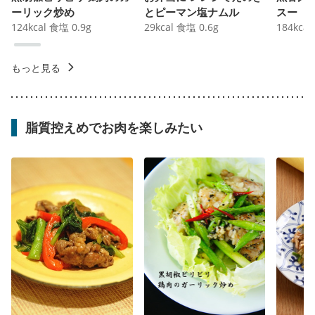
ーリック炒め
とピーマン塩ナムル
スー
124
kcal
食塩
0.9
g
29
kcal
食塩
0.6
g
184
kcal
もっと見る
脂質控えめでお肉を楽しみたい