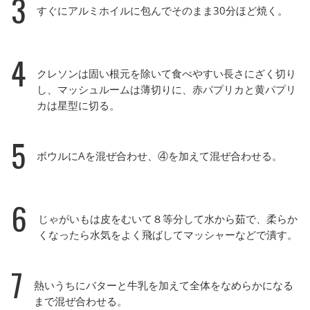
3
すぐにアルミホイルに包んでそのまま30分ほど焼く。
4
クレソンは固い根元を除いて食べやすい長さにざく切り
し、マッシュルームは薄切りに、赤パプリカと黄パプリ
カは星型に切る。
5
ボウルにAを混ぜ合わせ、④を加えて混ぜ合わせる。
6
じゃがいもは皮をむいて８等分して水から茹で、柔らか
くなったら水気をよく飛ばしてマッシャーなどで潰す。
7
熱いうちにバターと牛乳を加えて全体をなめらかになる
まで混ぜ合わせる。