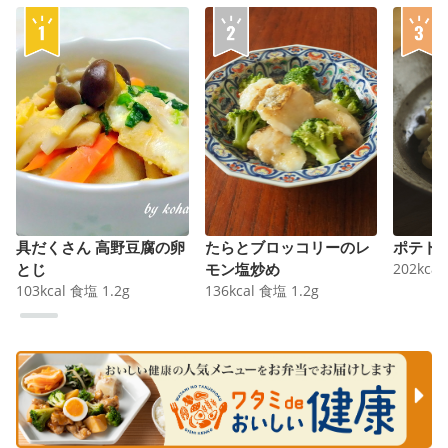
具だくさん 高野豆腐の卵
たらとブロッコリーのレ
ポテト
とじ
モン塩炒め
202
kcal
103
kcal
食塩
1.2
g
136
kcal
食塩
1.2
g