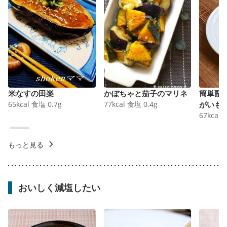
米なすの田楽
かぼちゃと茄子のマリネ
簡単副
65
kcal
食塩
0.7
g
77
kcal
食塩
0.4
g
がいも
67
kcal
もっと見る
おいしく減塩したい