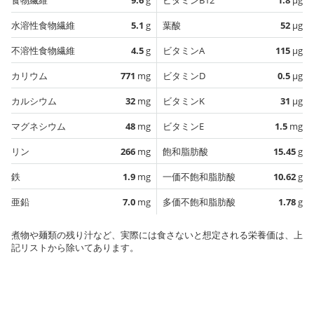
水溶性食物繊維
5.1
g
葉酸
52
µg
不溶性食物繊維
4.5
g
ビタミンA
115
µg
カリウム
771
mg
ビタミンD
0.5
µg
カルシウム
32
mg
ビタミンK
31
µg
マグネシウム
48
mg
ビタミンE
1.5
mg
リン
266
mg
飽和脂肪酸
15.45
g
鉄
1.9
mg
一価不飽和脂肪酸
10.62
g
亜鉛
7.0
mg
多価不飽和脂肪酸
1.78
g
煮物や麺類の残り汁など、実際には食さないと想定される栄養価は、上
記リストから除いてあります。