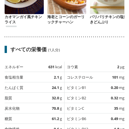
カオマンガイ風チキン
海老とコーンのガーリ
パリパリチキンの塩焼
ライス
ックチャーハン
きどんぶり
すべての栄養価
(1人分)
エネルギー
631
kcal
ヨウ素
2
µg
食塩相当量
2.1
g
コレステロール
101
mg
たんぱく質
24.1
g
ビタミンB1
0.20
mg
脂質
32.0
g
ビタミンB2
0.32
mg
炭水化物
70.8
g
ビタミンC
35
mg
糖質
61.2
g
ビタミンB6
0.49
mg
食物繊維
9.6
g
ビタミンB12
1.8
µg