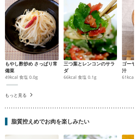
もやし酢炒め さっぱり常
三つ葉とレンコンのサラ
ゴーヤ
備菜
ダ
汁
49
kcal
食塩
0.0
g
66
kcal
食塩
0.1
g
61
kcal
もっと見る
脂質控えめでお肉を楽しみたい