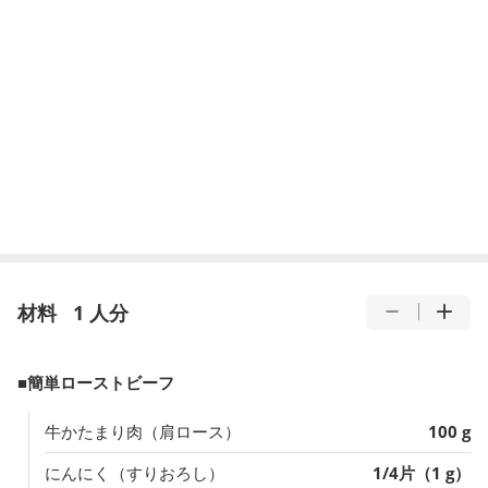
材料
1 人分
■簡単ローストビーフ
牛かたまり肉（肩ロース）
100 g
にんにく（すりおろし）
1/4片（1 g）