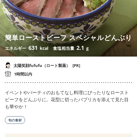
簡単ローストビーフ スペシャルどんぶり
631
2.1
エネルギー
kcal
食塩相当量
g
太陽笑顔fufufu（ロート製薬）
[PR]
1時間以内
イベントやパーティのおもてなし料理にぴったりなロースト
ビーフをどんぶりに。花型に切ったパプリカを添えて見た目
も華やか！
旬の食材