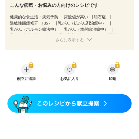
こんな病気・お悩みの方向けのレシピです
健康的な食生活・病気予防
尿酸値が高い
胆石症
過敏性腸症候群（IBS）
乳がん（抗がん剤治療中）
乳がん（ホルモン療法中）
乳がん（放射線治療中）
乳がん治療を終えた方・経過観察中の方など
産後（母乳）
さらに表示する
産後（混合栄養）
産後（ミルク）
骨折
骨粗しょう症
関節リウマチ
フレイル（年齢に合わせた体作り）
低栄養予防
貧血対策
ニキビ・肌荒れ
妊活中
更年期
献立に追加
お気に入り
印刷