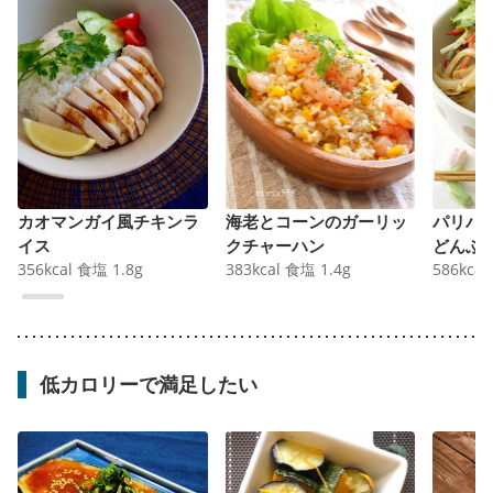
カオマンガイ風チキンラ
海老とコーンのガーリッ
パリパ
イス
クチャーハン
どんぶ
356
kcal
食塩
1.8
g
383
kcal
食塩
1.4
g
586
kcal
低カロリーで満足したい