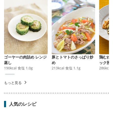
ゴーヤーの肉詰め レンジ
豚とトマトのさっぱり炒
鶏むね
蒸し
め
ック照
190
kcal
食塩
1.0
g
213
kcal
食塩
1.1
g
286
kcal
もっと見る
人気のレシピ