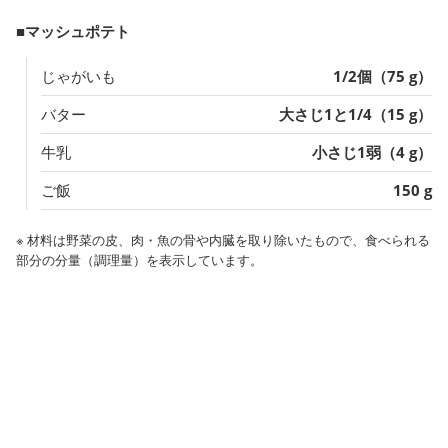
■マッシュポテト
じゃがいも
1/2個（75 g）
バター
大さじ1と1/4（15 g）
牛乳
小さじ1弱（4 g）
ご飯
150 g
※ 材料は野菜の皮、肉・魚の骨や内臓を取り除いたもので、食べられる
部分の分量（調理量）を表示しています。