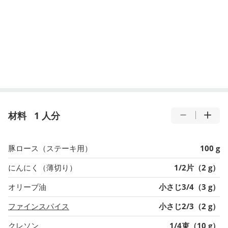
材料
1 人分
豚ロース（ステーキ用）
100 g
にんにく（薄切り）
1/2片（2 g）
オリーブ油
小さじ3/4（3 g）
ファインスパイス
小さじ2/3（2 g）
クレソン
1/4束（10 g）