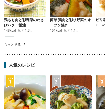
鶏もも肉と彩野菜のわさ
簡単 鶏肉と彩り野菜のオ
ピリ辛
びバター醤油
ーブン焼き
193
kcal
148
kcal
食塩
1.3
g
151
kcal
食塩
1.1
g
もっと見る
人気のレシピ