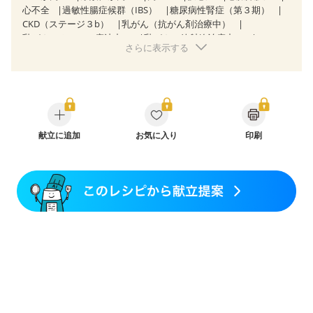
心不全
過敏性腸症候群（IBS）
糖尿病性腎症（第３期）
CKD（ステージ３b）
乳がん（抗がん剤治療中）
乳がん（ホルモン療法中）
乳がん（放射線治療中）
さらに表示する
乳がん治療を終えた方・経過観察中の方など
食欲がない
産後（ミルク）
骨折
骨粗しょう症
関節リウマチ
フレイル（年齢に合わせた体作り）
低栄養予防
貧血対策
ニキビ・肌荒れ
妊活中
更年期
献立に追加
お気に入り
印刷