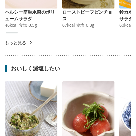
ヘルシー簡単水菜のボリ
ローストビーフピンチョ
鈴カボ
ュームサラダ
ス
サラダ
46
kcal
食塩
0.5
g
67
kcal
食塩
0.3
g
60
kcal
もっと見る
おいしく減塩したい