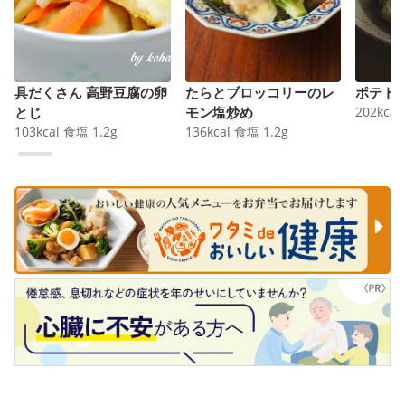
具だくさん 高野豆腐の卵
たらとブロッコリーのレ
ポテト
とじ
モン塩炒め
202
kcal
103
kcal
食塩
1.2
g
136
kcal
食塩
1.2
g