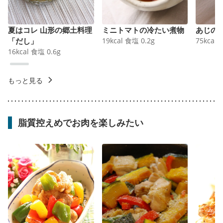
夏はコレ 山形の郷土料理
ミニトマトの冷たい煮物
あじの
「だし」
19
kcal
食塩
0.2
g
75
kcal
16
kcal
食塩
0.6
g
もっと見る
脂質控えめでお肉を楽しみたい