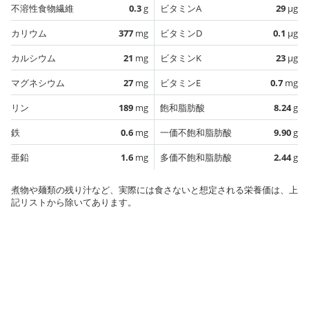
不溶性食物繊維
0.3
g
ビタミンA
29
µg
カリウム
377
mg
ビタミンD
0.1
µg
カルシウム
21
mg
ビタミンK
23
µg
マグネシウム
27
mg
ビタミンE
0.7
mg
リン
189
mg
飽和脂肪酸
8.24
g
鉄
0.6
mg
一価不飽和脂肪酸
9.90
g
亜鉛
1.6
mg
多価不飽和脂肪酸
2.44
g
煮物や麺類の残り汁など、実際には食さないと想定される栄養価は、上
記リストから除いてあります。