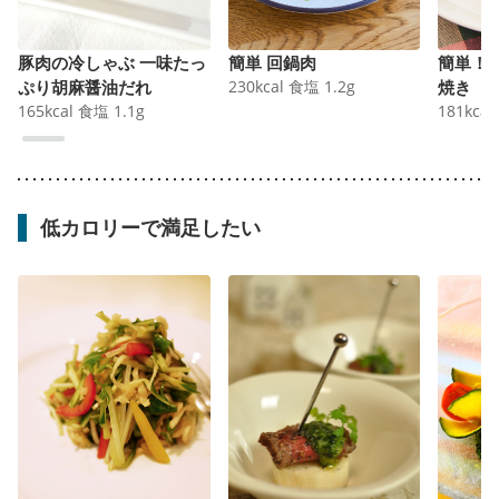
豚肉の冷しゃぶ 一味たっ
簡単 回鍋肉
簡単！
ぷり胡麻醤油だれ
230
kcal
食塩
1.2
g
焼き
165
kcal
食塩
1.1
g
181
kcal
低カロリーで満足したい