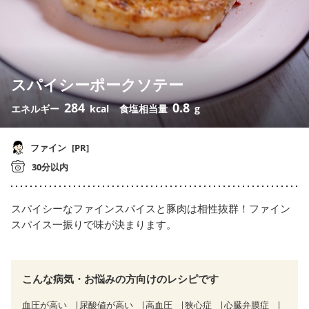
スパイシーポークソテー
284
0.8
エネルギー
kcal
食塩相当量
g
ファイン
[PR]
30分以内
スパイシーなファインスパイスと豚肉は相性抜群！ファイン
スパイス一振りで味が決まります。
こんな病気・お悩みの方向けのレシピです
血圧が高い
尿酸値が高い
高血圧
狭心症
心臓弁膜症