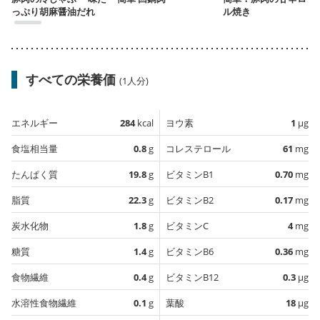
っぷり胡麻醤油だれ
ル焼き
すべての栄養価
(1人分)
エネルギー
284
kcal
ヨウ素
1
µg
食塩相当量
0.8
g
コレステロール
61
mg
たんぱく質
19.8
g
ビタミンB1
0.70
mg
脂質
22.3
g
ビタミンB2
0.17
mg
炭水化物
1.8
g
ビタミンC
4
mg
糖質
1.4
g
ビタミンB6
0.36
mg
食物繊維
0.4
g
ビタミンB12
0.3
µg
水溶性食物繊維
0.1
g
葉酸
18
µg