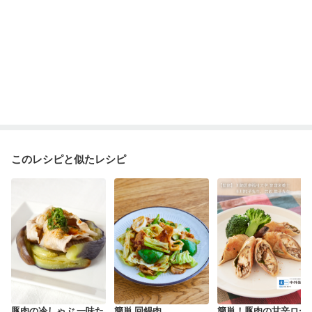
このレシピと似たレシピ
豚肉の冷しゃぶ 一味た
簡単 回鍋肉
簡単！豚肉の甘辛ロー