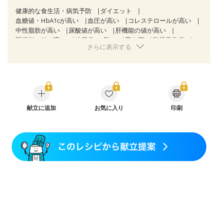
健康的な食生活・病気予防
ダイエット
血糖値・HbA1cが高い
血圧が高い
コレステロールが高い
中性脂肪が高い
尿酸値が高い
肝機能の値が高い
腎機能の値が高い
糖尿病（2型）
高血圧
脂質異常症
さらに表示する
高尿酸血症（痛風）
狭心症
心筋梗塞
心臓弁膜症
心不全
胃ポリープ
胆石症
慢性膵炎（移行期・寛解期）
非アルコール性脂肪肝
痔
慢性便秘症
過敏性腸症候群（IBS）
睡眠時無呼吸症候群
糖尿病性腎症（第１期）
糖尿病性腎症（第２期）
糖尿病性腎症（第３期）
CKD（ステージ１）
CKD（ステージ２）
献立に追加
乳がん（抗がん剤治療中）
お気に入り
印刷
乳がん（ホルモン療法中）
乳がん（放射線治療中）
乳がん治療を終えた方・経過観察中の方など
食欲がない
妊娠中(初期)
妊婦健診・体重増加が気になる（初期）
妊婦健診・血圧が気になる（初期）
妊婦健診・血糖値が気になる（初期）
妊娠高血圧(中期)
妊娠糖尿病(初期)
産後（母乳）
産後（混合栄養）
産後（ミルク）
骨粗しょう症
関節リウマチ
乾癬
フレイル（年齢に合わせた体作り）
低栄養予防
貧血対策
ニキビ・肌荒れ
妊活中
更年期