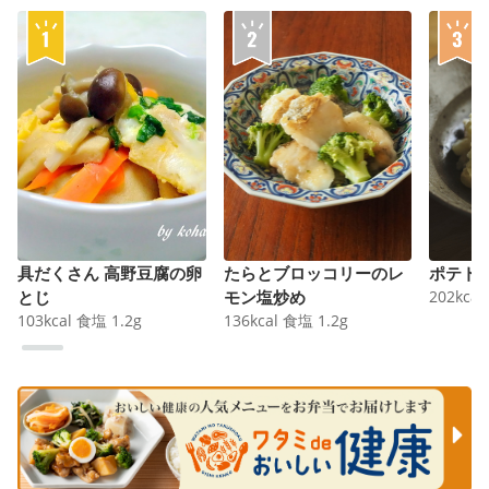
具だくさん 高野豆腐の卵
たらとブロッコリーのレ
ポテト
とじ
モン塩炒め
202
kcal
103
kcal
食塩
1.2
g
136
kcal
食塩
1.2
g