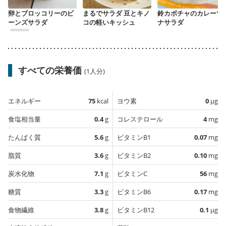
卵とブロッコリーのビ
まるでサラダ 豆とキノ
鈴カボチャのカレーツ
ーンズサラダ
コの軽いキッシュ
ナサラダ
すべての栄養価
(1人分)
エネルギー
75
kcal
ヨウ素
0
µg
食塩相当量
0.4
g
コレステロール
4
mg
たんぱく質
5.6
g
ビタミンB1
0.07
mg
脂質
3.6
g
ビタミンB2
0.10
mg
炭水化物
7.1
g
ビタミンC
56
mg
糖質
3.3
g
ビタミンB6
0.17
mg
食物繊維
3.8
g
ビタミンB12
0.1
µg