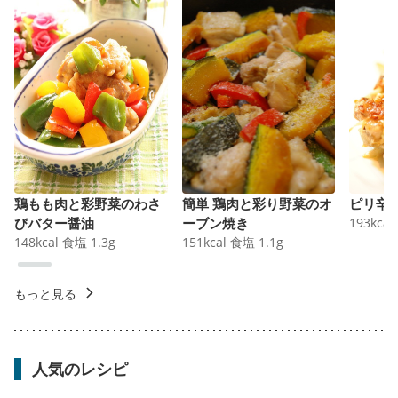
鶏もも肉と彩野菜のわさ
簡単 鶏肉と彩り野菜のオ
ピリ辛
びバター醤油
ーブン焼き
193
kcal
148
kcal
食塩
1.3
g
151
kcal
食塩
1.1
g
もっと見る
人気のレシピ