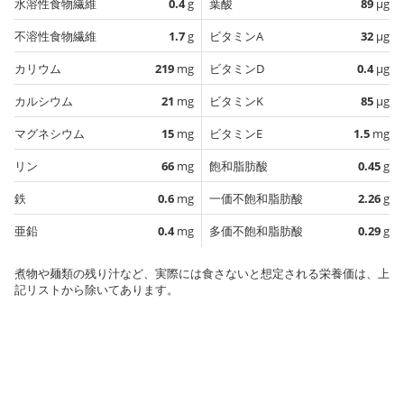
水溶性食物繊維
0.4
g
葉酸
89
µg
不溶性食物繊維
1.7
g
ビタミンA
32
µg
カリウム
219
mg
ビタミンD
0.4
µg
カルシウム
21
mg
ビタミンK
85
µg
マグネシウム
15
mg
ビタミンE
1.5
mg
リン
66
mg
飽和脂肪酸
0.45
g
鉄
0.6
mg
一価不飽和脂肪酸
2.26
g
亜鉛
0.4
mg
多価不飽和脂肪酸
0.29
g
煮物や麺類の残り汁など、実際には食さないと想定される栄養価は、上
記リストから除いてあります。