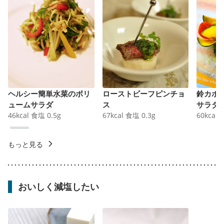
ヘルシー簡単水菜のボリ
ローストビーフピンチョ
鈴カボ
ュームサラダ
ス
サラダ
46
kcal
食塩
0.5
g
67
kcal
食塩
0.3
g
60
kcal
もっと見る
おいしく減塩したい