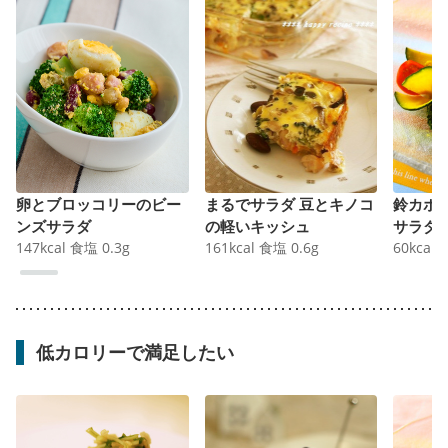
卵とブロッコリーのビー
まるでサラダ 豆とキノコ
鈴カボ
ンズサラダ
の軽いキッシュ
サラダ
147
kcal
食塩
0.3
g
161
kcal
食塩
0.6
g
60
kcal
低カロリーで満足したい