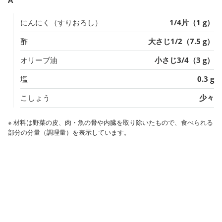
にんにく（すりおろし）
1/4片（1 g）
酢
大さじ1/2（7.5 g）
オリーブ油
小さじ3/4（3 g）
塩
0.3 g
こしょう
少々
※ 材料は野菜の皮、肉・魚の骨や内臓を取り除いたもので、食べられる
部分の分量（調理量）を表示しています。