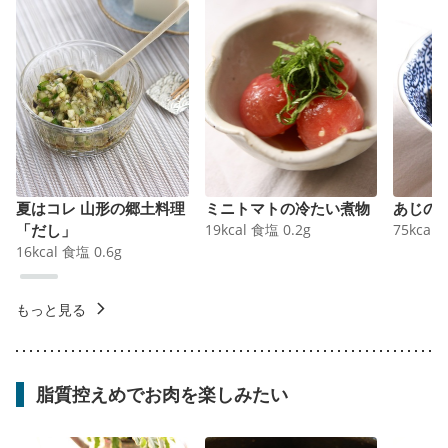
夏はコレ 山形の郷土料理
ミニトマトの冷たい煮物
あじの
「だし」
19
kcal
食塩
0.2
g
75
kcal
16
kcal
食塩
0.6
g
もっと見る
脂質控えめでお肉を楽しみたい