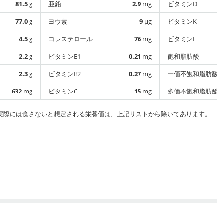
81.5
g
亜鉛
2.9
mg
ビタミンD
77.0
g
ヨウ素
9
µg
ビタミンK
4.5
g
コレステロール
76
mg
ビタミンE
2.2
g
ビタミンB1
0.21
mg
飽和脂肪酸
2.3
g
ビタミンB2
0.27
mg
一価不飽和脂肪
632
mg
ビタミンC
15
mg
多価不飽和脂肪
実際には食さないと想定される栄養価は、上記リストから除いてあります。