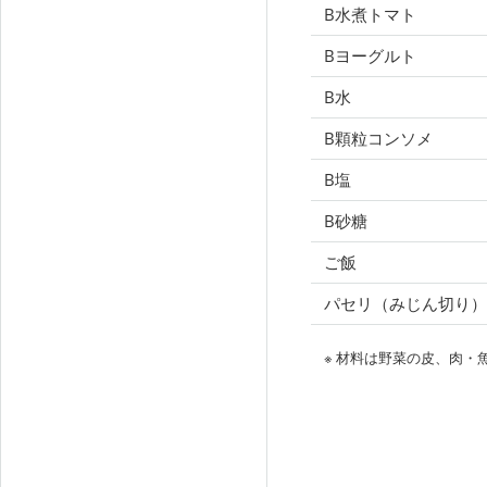
B水煮トマト
Bヨーグルト
B水
B顆粒コンソメ
B塩
B砂糖
ご飯
パセリ（みじん切り）
※ 材料は野菜の皮、肉