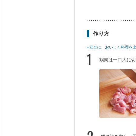
作り方
※安全に、おいしく料理を
1
鶏肉は一口大に切