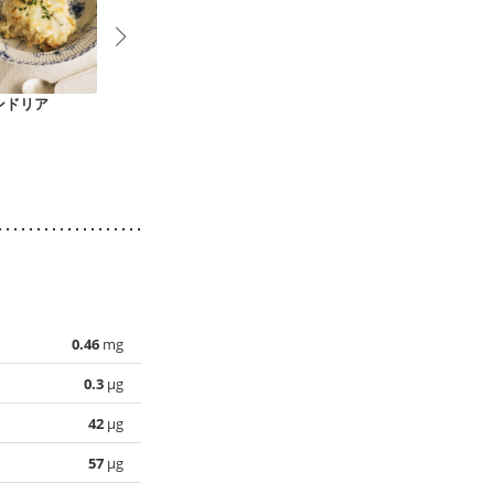
ンドリア
なすとズッキーニの
鶏肉ときのこの混ぜ
【離乳食・完
夏野菜カレー
ごはん
親子丼
0.46
mg
0.3
µg
42
µg
57
µg