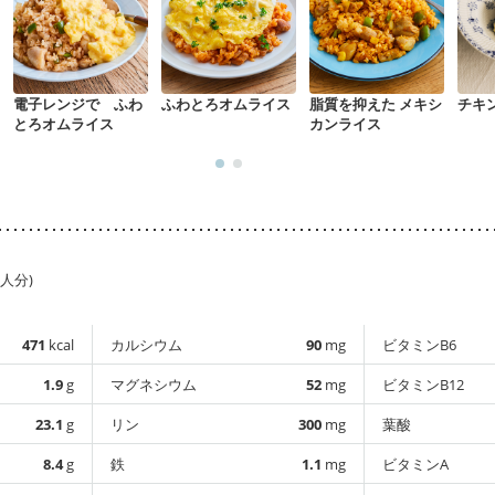
電子レンジで ふわ
ふわとろオムライス
脂質を抑えた メキシ
チキ
とろオムライス
カンライス
1人分)
471
kcal
カルシウム
90
mg
ビタミンB6
1.9
g
マグネシウム
52
mg
ビタミンB12
23.1
g
リン
300
mg
葉酸
8.4
g
鉄
1.1
mg
ビタミンA