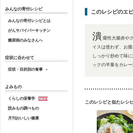
妊婦健診・体重増加が気
妊婦健診・血糖値が気に
みんなの寄付レシピ
このレシピのエ
産後（ミルク）
骨折
貧血対策
ニキビ・肌
みんなの寄付レシピとは
がんサバイバーキッチン
潰
瘍性大腸炎や
糖尿病のみなさんへ
イスは使わず、お腹
しっかり炒めて味に
症状に合わせて
ックの半量をカレー
症状・目的別の食事
よみもの
くらしの栄養学
このレシピと似たレシ
読みもの調べもの
月刊おいしい健康