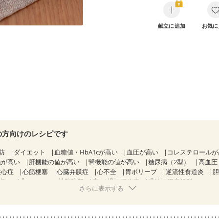
献立に追加
お気に
の方向けのレシピです
防
ダイエット
血糖値・HbA1cが高い
血圧が高い
コレステロール
値が高い
肝機能の値が高い
腎機能の値が高い
糖尿病（2型）
高血圧
狭心症
心筋梗塞
心臓弁膜症
心不全
胃ポリープ
逆流性食道炎
期）
非アルコール性脂肪肝
痔
慢性便秘症
過敏性腸症候群（IBS）
さらに表示する
糖尿病性腎症（第１期）
糖尿病性腎症（第２期）
糖尿病性腎症（第３期
KD（ステージ２）
乳がん（抗がん剤治療中）
乳がん（ホルモン療法中
乳がん治療を終えた方・経過観察中の方など
食欲がない
妊娠中(初期