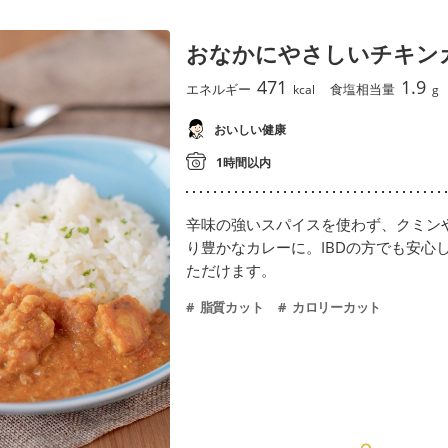
おなかにやさしいチキン
471
1.9
エネルギー
食塩相当量
kcal
g
おいしい健康
1時間以内
辛味の強いスパイスを使わず、クミン
り豊かなカレーに。IBDの方でも安心
ただけます。
脂質カット
カロリーカット