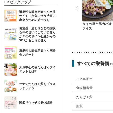
PR ピックアップ
潰瘍性大腸炎患者さん支援
サイト 自分に合う治療に
出会うための第一歩を
タイの屋台風ガパオ
倦怠感、息切れなどの症状
ライス
を年のせいにしていません
か？そのサイン心臓からの
SOSかもしれません
潰瘍性大腸炎患者さん座談
会レポート
すべての栄養価
(
大豆中心の朝たんぱくダイ
エットとは!?
エネルギー
ツナでたんぱく質をプラス
食塩相当量
しましょう
たんぱく質
関節リウマチ治療体験談
脂質