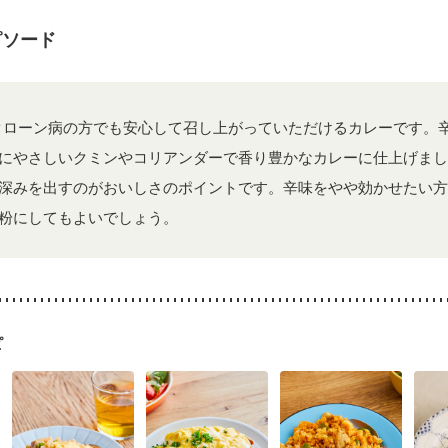
になる（初期）
妊婦健診・血圧が気になる（初期）
なる（初期）
妊娠高血圧(中期)
妊娠糖尿病(初期)
産後（母乳）
産
ピソード
骨粗しょう症
関節リウマチ
乾癬
フレイル（年齢に合わせた体作り
荒れ
妊活中
更年期
クローン病の方でも安心して召し上がっていただけるカレーです。
にやさしいクミンやコリアンダーで香り豊かなカレーに仕上げまし
深みを出すのがおいしさのポイントです。辛味をやや効かせたい方
粉にしてもよいでしょう。
ピ