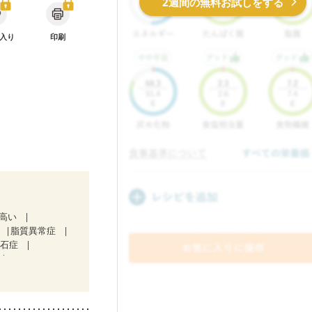
2週間の無料お試しをする
入り
印刷
が高い
脂質異常症
胆石症
）
）
)