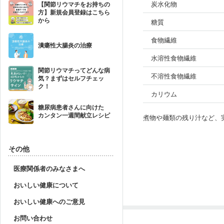
炭水化物
【関節リウマチをお持ちの
方】新規会員登録はこちら
から
糖質
食物繊維
潰瘍性大腸炎の治療
水溶性食物繊維
関節リウマチってどんな病
不溶性食物繊維
気？まずはセルフチェッ
ク！
カリウム
糖尿病患者さんに向けた
カンタン一週間献立レシピ
煮物や麺類の残り汁など、
その他
医療関係者のみなさまへ
おいしい健康について
おいしい健康へのご意見
お問い合わせ