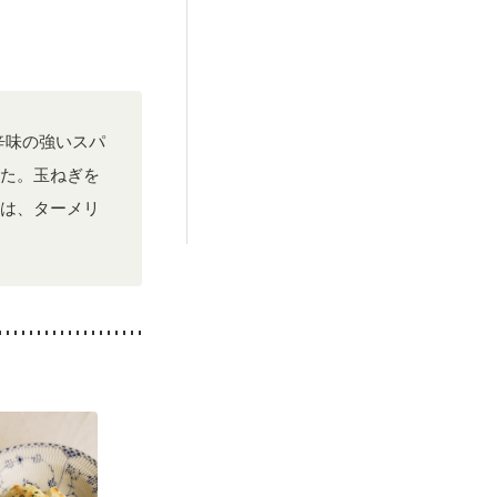
後（混合栄養）
）
低栄養予防
辛味の強いスパ
た。玉ねぎを
は、ターメリ