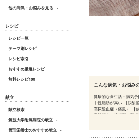
他の病気・お悩みを見る
レシピ
レシピ一覧
テーマ別レシピ
レシピ索引
おすすめ厳選レシピ
無料レシピ100
こんな病気・お悩み
健康的な食生活・病気予
献立
中性脂肪が高い
尿酸
高尿酸血症（痛風）
献立検索
慢性膵炎（移行期・寛解
筑波大学附属病院の献立
睡眠時無呼吸症候群
CKD（ステージ１）
C
管理栄養士のおすすめ献立
乳がん（放射線治療中）