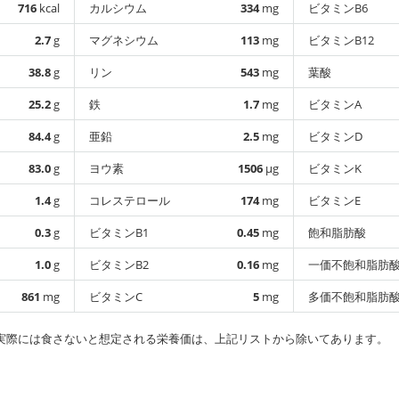
716
kcal
カルシウム
334
mg
ビタミンB6
2.7
g
マグネシウム
113
mg
ビタミンB12
38.8
g
リン
543
mg
葉酸
25.2
g
鉄
1.7
mg
ビタミンA
84.4
g
亜鉛
2.5
mg
ビタミンD
83.0
g
ヨウ素
1506
µg
ビタミンK
1.4
g
コレステロール
174
mg
ビタミンE
0.3
g
ビタミンB1
0.45
mg
飽和脂肪酸
1.0
g
ビタミンB2
0.16
mg
一価不飽和脂肪
861
mg
ビタミンC
5
mg
多価不飽和脂肪
実際には食さないと想定される栄養価は、上記リストから除いてあります。