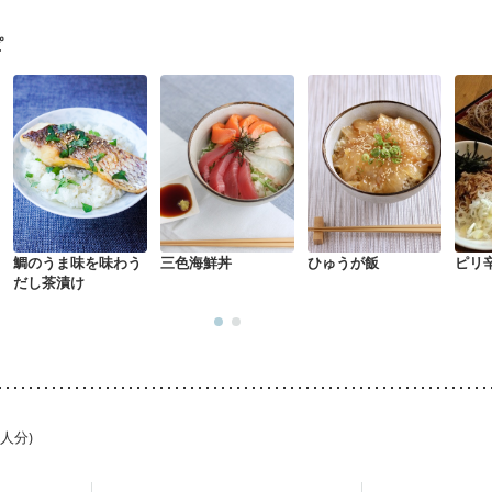
関節リウマチ
フレイル（年齢に合わせた体作り）
低栄養予防
貧血対
中
更年期
ピ
鯛のうま味を味わう
三色海鮮丼
ひゅうが飯
ピリ
だし茶漬け
1人分)