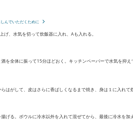
楽しんでいただくために
上げ、水気を切って炊飯器に入れ、Aも入れる。
と酒を全体に振って15分ほどおく。キッチンペーパーで水気を抑え
。
からはがして、皮はさらに香ばしくなるまで焼き、身は１に入れて
を揚げる。ボウルに冷水以外を入れて混ぜてから、最後に冷水を加