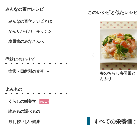
骨折
骨粗しょう症
ニキビ・肌荒れ
妊活
みんなの寄付レシピ
このレシピと似たレシ
みんなの寄付レシピとは
がんサバイバーキッチン
糖尿病のみなさんへ
症状に合わせて
症状・目的別の食事
春のちらし寿司風ど
んぶり
よみもの
くらしの栄養学
読みもの調べもの
すべての栄養価
月刊おいしい健康
(