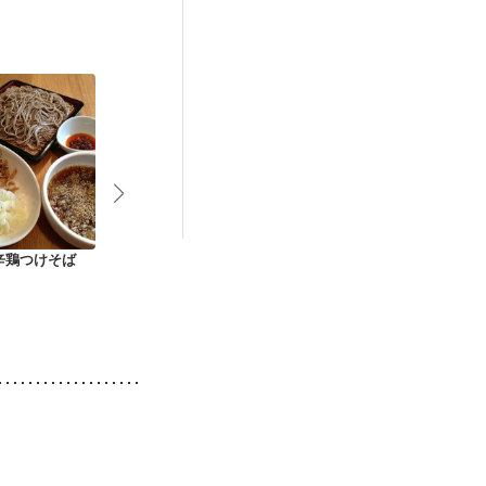
策
辛鶏つけそば
ネバネバ丼
しそ香る イワシの蒲
新生姜でさっ
焼丼
つまぶし風