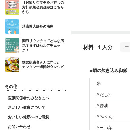
【関節リウマチをお持ちの
方】新規会員登録はこちら
から
潰瘍性大腸炎の治療
関節リウマチってどんな病
気？まずはセルフチェッ
材料
1 人分
ク！
糖尿病患者さんに向けた
カンタン一週間献立レシピ
■鯛の炊き込み御飯
米
その他
Aだし汁
医療関係者のみなさまへ
A醤油
おいしい健康について
Aみりん
おいしい健康へのご意見
お問い合わせ
A三つ葉