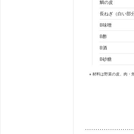
鯛の皮
長ねぎ（白い部
B味噌
B酢
B酒
B砂糖
※ 材料は野菜の皮、肉