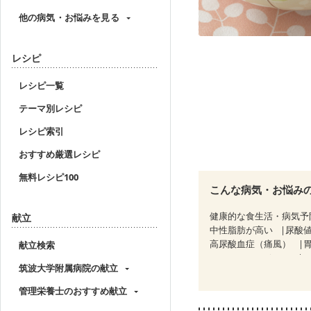
他の病気・お悩みを見る
レシピ
レシピ一覧
テーマ別レシピ
レシピ索引
おすすめ厳選レシピ
無料レシピ100
こんな病気・お悩み
健康的な食生活・病気予
献立
中性脂肪が高い
尿酸
高尿酸血症（痛風）
献立検索
CKD（ステージ１）
C
筑波大学附属病院の献立
乳がん（放射線治療中）
妊婦健診・体重増加が気
管理栄養士のおすすめ献立
妊婦健診・血糖値が気に