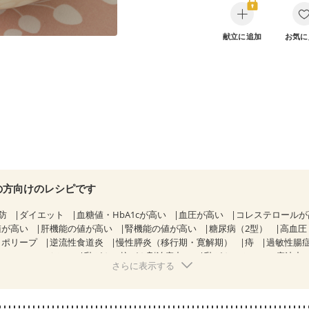
献立に追加
お気に
の方向けのレシピです
防
ダイエット
血糖値・HbA1cが高い
血圧が高い
コレステロール
値が高い
肝機能の値が高い
腎機能の値が高い
糖尿病（2型）
高血圧
胃ポリープ
逆流性食道炎
慢性膵炎（移行期・寛解期）
痔
過敏性腸症
KD（ステージ２）
乳がん（抗がん剤治療中）
乳がん（ホルモン療法中
さらに表示する
乳がん治療を終えた方・経過観察中の方など
妊娠中(初期)
になる（初期）
妊婦健診・血圧が気になる（初期）
なる（初期）
妊娠高血圧(中期)
妊娠糖尿病(初期)
産後（母乳）
産