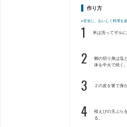
作り方
※安全に、おいしく料理を
1
米は洗ってザルに
2
鯛の切り身は塩
体を中火で焼く
3
２の皮を箸で身
4
桜えびの天ぷら
る。