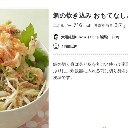
鯛の炊き込み おもてなし
716
2.7
エネルギー
食塩相当量
kcal
g
太陽笑顔fufufu（ロート製薬）
[PR]
1時間以内
鯛の切り身は身と皮を丸ごと使って豪
ぶりに。炊飯器に入れる前に切り身を
秘訣です。