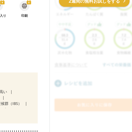
2週間の無料お試しをする
入り
印刷
が高い
候群（IBS）
）
後（混合栄養）