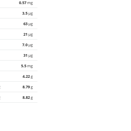
0.57
mg
3.5
µg
63
µg
21
µg
7.0
µg
31
µg
5.5
mg
4.22
g
酸
8.79
g
酸
8.82
g