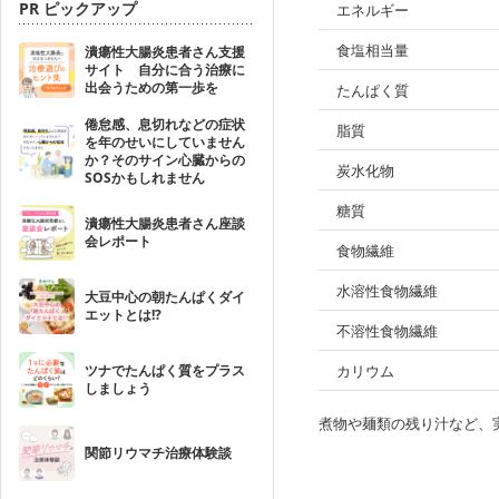
PR ピックアップ
エネルギー
食塩相当量
潰瘍性大腸炎患者さん支援
サイト 自分に合う治療に
出会うための第一歩を
たんぱく質
倦怠感、息切れなどの症状
脂質
を年のせいにしていません
か？そのサイン心臓からの
炭水化物
SOSかもしれません
糖質
潰瘍性大腸炎患者さん座談
会レポート
食物繊維
水溶性食物繊維
大豆中心の朝たんぱくダイ
エットとは!?
不溶性食物繊維
ツナでたんぱく質をプラス
カリウム
しましょう
煮物や麺類の残り汁など、
関節リウマチ治療体験談