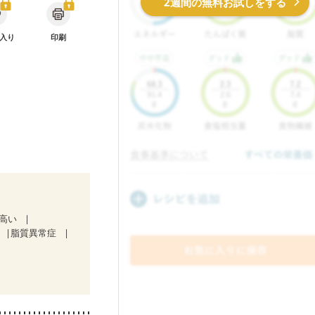
2週間の無料お試しをする
入り
印刷
が高い
脂質異常症
療中）
マチ
乾癬