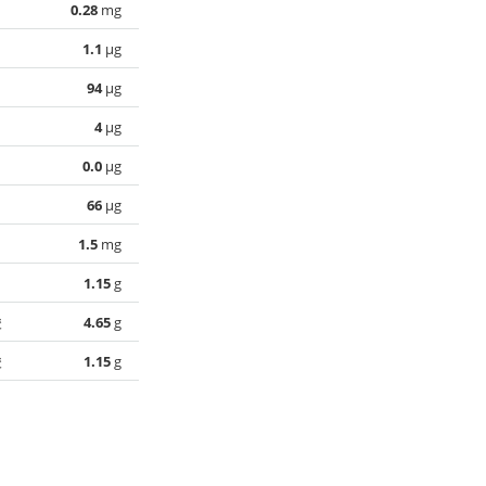
0.28
mg
1.1
µg
94
µg
4
µg
0.0
µg
66
µg
1.5
mg
1.15
g
酸
4.65
g
酸
1.15
g