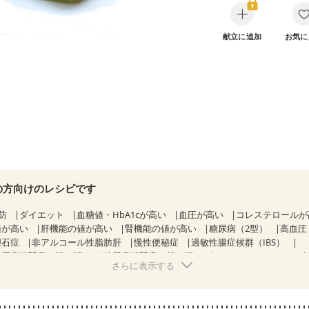
献立に追加
お気に
の方向けのレシピです
防
ダイエット
血糖値・HbA1cが高い
血圧が高い
コレステロール
値が高い
肝機能の値が高い
腎機能の値が高い
糖尿病（2型）
高血圧
胆石症
非アルコール性脂肪肝
慢性便秘症
過敏性腸症候群（IBS）
糖尿病性腎症（第１期）
糖尿病性腎症（第２期）
CKD（ステージ１）
さらに表示する
乳がん（抗がん剤治療中）
乳がん（ホルモン療法中）
乳がん（放射線治
経過観察中の方など
産後（ミルク）
骨折
骨粗しょう症
関節リウ
た体作り）
低栄養予防
貧血対策
ニキビ・肌荒れ
妊活中
更年期