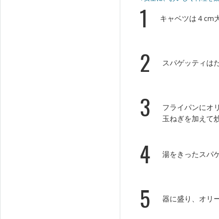
1
キャベツは４cm
2
スパゲッティは
3
フライパンにオ
玉ねぎを加えて
4
湯をきったスパ
5
器に盛り、オリ