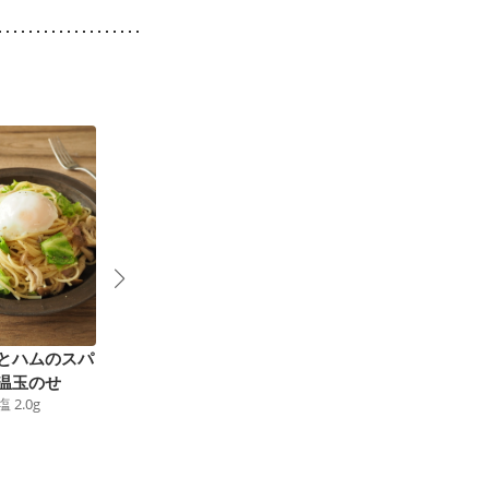
とハムのスパ
鶏肉とキャベツのワン
キャベツとしらすのペ
温玉のせ
ポットパスタ
ペロンチーノ
塩
2.0
g
328
kcal
食塩
1.3
g
316
kcal
食塩
1.6
g
4