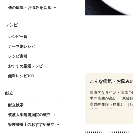
他の病気・お悩みを見る
レシピ
レシピ一覧
テーマ別レシピ
レシピ索引
おすすめ厳選レシピ
無料レシピ100
こんな病気・お悩み
健康的な食生活・病気予
献立
中性脂肪が高い
尿酸
高尿酸血症（痛風）
献立検索
睡眠時無呼吸症候群
筑波大学附属病院の献立
CKD（ステージ２）
乳がん治療を終えた方・
管理栄養士のおすすめ献立
フレイル（年齢に合わせ