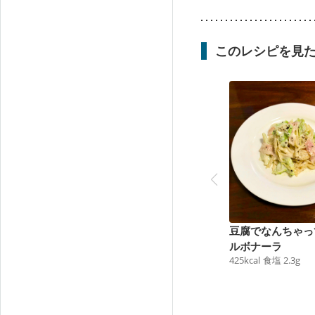
このレシピを見
豆腐でなんちゃっ
ルボナーラ
425
kcal
食塩
2.3
g