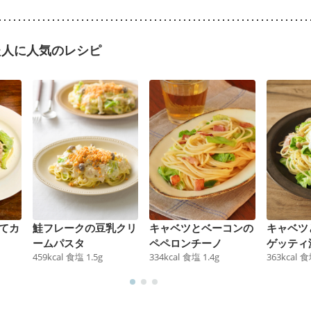
た人に人気のレシピ
てカ
鮭フレークの豆乳クリ
キャベツとベーコンの
キャベツ
ームパスタ
ペペロンチーノ
ゲッティ
459
kcal
食塩
1.5
g
334
kcal
食塩
1.4
g
363
kcal
食