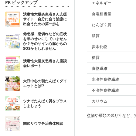
PR ピックアップ
エネルギー
食塩相当量
潰瘍性大腸炎患者さん支援
サイト 自分に合う治療に
出会うための第一歩を
たんぱく質
倦怠感、息切れなどの症状
脂質
を年のせいにしていません
か？そのサイン心臓からの
炭水化物
SOSかもしれません
糖質
潰瘍性大腸炎患者さん座談
会レポート
食物繊維
水溶性食物繊維
大豆中心の朝たんぱくダイ
エットとは!?
不溶性食物繊維
ツナでたんぱく質をプラス
カリウム
しましょう
煮物や麺類の残り汁など、
関節リウマチ治療体験談