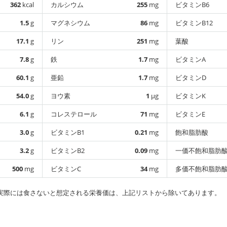
362
kcal
カルシウム
255
mg
ビタミンB6
1.5
g
マグネシウム
86
mg
ビタミンB12
17.1
g
リン
251
mg
葉酸
7.8
g
鉄
1.7
mg
ビタミンA
60.1
g
亜鉛
1.7
mg
ビタミンD
54.0
g
ヨウ素
1
µg
ビタミンK
6.1
g
コレステロール
71
mg
ビタミンE
3.0
g
ビタミンB1
0.21
mg
飽和脂肪酸
3.2
g
ビタミンB2
0.09
mg
一価不飽和脂肪
500
mg
ビタミンC
34
mg
多価不飽和脂肪
実際には食さないと想定される栄養価は、上記リストから除いてあります。