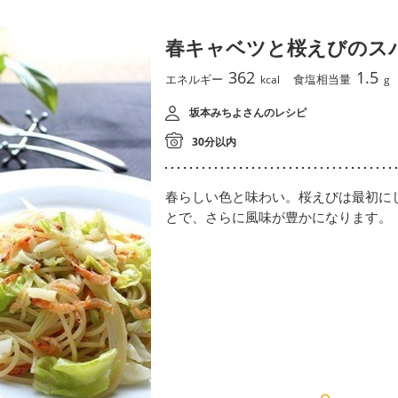
春キャベツと桜えびのス
362
1.5
エネルギー
食塩相当量
kcal
g
坂本みちよさんのレシピ
30分以内
春らしい色と味わい。桜えびは最初に
とで、さらに風味が豊かになります。