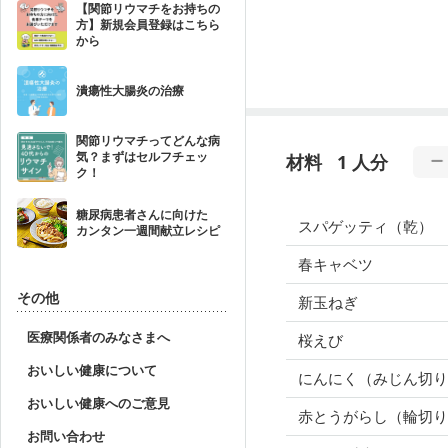
【関節リウマチをお持ちの
方】新規会員登録はこちら
から
潰瘍性大腸炎の治療
関節リウマチってどんな病
気？まずはセルフチェッ
材料
1 人分
ク！
糖尿病患者さんに向けた
スパゲッティ（乾）
カンタン一週間献立レシピ
春キャベツ
その他
新玉ねぎ
医療関係者のみなさまへ
桜えび
おいしい健康について
にんにく（みじん切り
おいしい健康へのご意見
赤とうがらし（輪切り
お問い合わせ