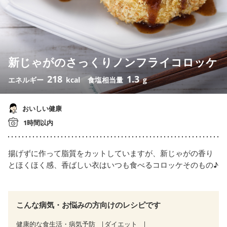
新じゃがのさっくりノンフライコロッケ
218
1.3
エネルギー
kcal
食塩相当量
g
おいしい健康
1時間以内
揚げずに作って脂質をカットしていますが、新じゃがの香り
とほくほく感、香ばしい衣はいつも食べるコロッケそのもの♪
こんな病気・お悩みの方向けのレシピです
健康的な食生活・病気予防
ダイエット