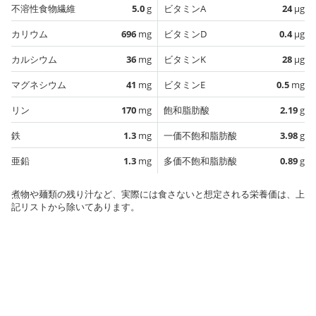
不溶性食物繊維
5.0
g
ビタミンA
24
µg
カリウム
696
mg
ビタミンD
0.4
µg
カルシウム
36
mg
ビタミンK
28
µg
マグネシウム
41
mg
ビタミンE
0.5
mg
リン
170
mg
飽和脂肪酸
2.19
g
鉄
1.3
mg
一価不飽和脂肪酸
3.98
g
亜鉛
1.3
mg
多価不飽和脂肪酸
0.89
g
煮物や麺類の残り汁など、実際には食さないと想定される栄養価は、上
記リストから除いてあります。