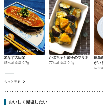
米なすの田楽
かぼちゃと茄子のマリネ
簡単副
65
kcal
食塩
0.7
g
77
kcal
食塩
0.4
g
がいも
67
kcal
もっと見る
おいしく減塩したい