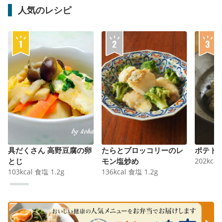
人気のレシピ
具だくさん 高野豆腐の卵
たらとブロッコリーのレ
ポテト
とじ
モン塩炒め
202
kcal
103
kcal
食塩
1.2
g
136
kcal
食塩
1.2
g