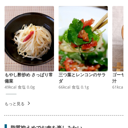
もやし酢炒め さっぱり常
三つ葉とレンコンのサラ
ゴーヤ
備菜
ダ
汁
49
kcal
食塩
0.0
g
66
kcal
食塩
0.1
g
61
kcal
もっと見る
脂質控えめでお肉を楽しみたい