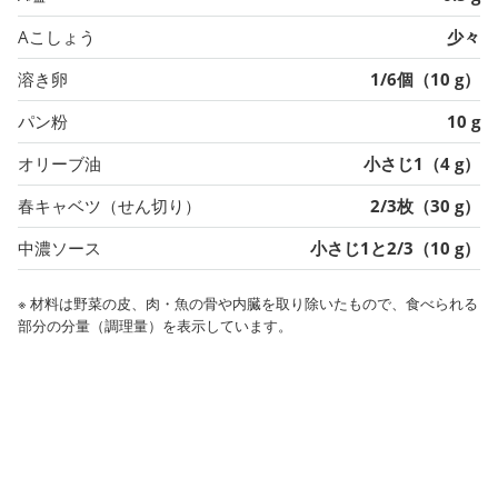
Aこしょう
少々
溶き卵
1/6個（10 g）
パン粉
10 g
オリーブ油
小さじ1（4 g）
春キャベツ（せん切り）
2/3枚（30 g）
中濃ソース
小さじ1と2/3（10 g）
※ 材料は野菜の皮、肉・魚の骨や内臓を取り除いたもので、食べられる
部分の分量（調理量）を表示しています。