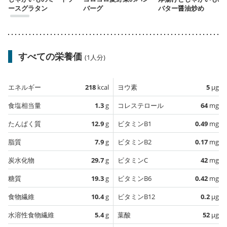
ースグラタン
バーグ
バター醤油炒め
すべての栄養価
(1人分)
エネルギー
218
kcal
ヨウ素
5
µg
食塩相当量
1.3
g
コレステロール
64
mg
たんぱく質
12.9
g
ビタミンB1
0.49
mg
脂質
7.9
g
ビタミンB2
0.17
mg
炭水化物
29.7
g
ビタミンC
42
mg
糖質
19.3
g
ビタミンB6
0.42
mg
食物繊維
10.4
g
ビタミンB12
0.2
µg
水溶性食物繊維
5.4
g
葉酸
52
µg