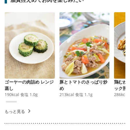
ゴーヤーの肉詰め レンジ
豚とトマトのさっぱり炒
鶏むね
蒸し
め
ック照
190
kcal
食塩
1.0
g
213
kcal
食塩
1.1
g
286
kcal
もっと見る