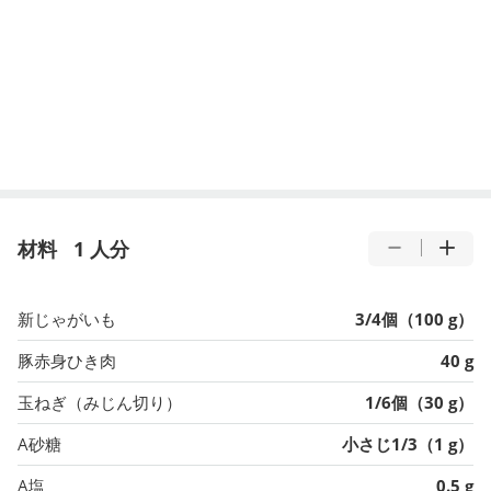
材料
1 人分
新じゃがいも
3/4個（100 g）
豚赤身ひき肉
40 g
玉ねぎ（みじん切り）
1/6個（30 g）
A砂糖
小さじ1/3（1 g）
A塩
0.5 g