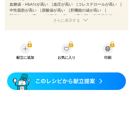
血糖値・HbA1cが高い
血圧が高い
コレステロールが高い
中性脂肪が高い
尿酸値が高い
肝機能の値が高い
腎機能の値が高い
糖尿病（2型）
高血圧
脂質異常症
さらに表示する
高尿酸血症（痛風）
狭心症
心筋梗塞
心臓弁膜症
心不全
胃ポリープ
逆流性食道炎
胆石症
慢性膵炎（移行期・寛解期）
非アルコール性脂肪肝
痔
過敏性腸症候群（IBS）
睡眠時無呼吸症候群
糖尿病性腎症（第１期）
糖尿病性腎症（第２期）
糖尿病性腎症（第３期）
CKD（ステージ１）
CKD（ステージ２）
献立に追加
CKD（ステージ３a）
お気に入り
印刷
乳がん（抗がん剤治療中）
乳がん（ホルモン療法中）
乳がん（放射線治療中）
乳がん治療を終えた方・経過観察中の方など
妊娠中(初期)
妊婦健診・体重増加が気になる（初期）
妊婦健診・血圧が気になる（初期）
妊婦健診・血糖値が気になる（初期）
妊娠高血圧(中期)
妊娠糖尿病(初期)
産後（母乳）
産後（混合栄養）
産後（ミルク）
骨折
関節リウマチ
乾癬
フレイル（年齢に合わせた体作り）
貧血対策
ニキビ・肌荒れ
妊活中
更年期