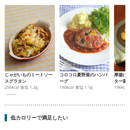
じゃがいものミートソー
コロコロ夏野菜のハンバ
厚揚げ
スグラタン
ーグ
ター醤
256
kcal
食塩
1.2
g
190
kcal
食塩
1.1
g
196
kcal
低カロリーで満足したい