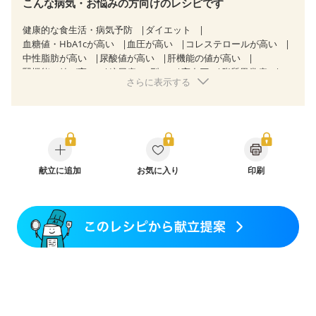
こんな病気・お悩みの方向けのレシピです
健康的な食生活・病気予防
ダイエット
血糖値・HbA1cが高い
血圧が高い
コレステロールが高い
中性脂肪が高い
尿酸値が高い
肝機能の値が高い
腎機能の値が高い
糖尿病（2型）
高血圧
脂質異常症
さらに表示する
高尿酸血症（痛風）
狭心症
心筋梗塞
心臓弁膜症
心不全
胃ポリープ
胆石症
慢性膵炎（移行期・寛解期）
非アルコール性脂肪肝
痔
慢性便秘症
過敏性腸症候群（IBS）
睡眠時無呼吸症候群
糖尿病性腎症（第１期）
糖尿病性腎症（第２期）
糖尿病性腎症（第３期）
CKD（ステージ１）
CKD（ステージ２）
献立に追加
乳がん（抗がん剤治療中）
お気に入り
印刷
乳がん（ホルモン療法中）
乳がん（放射線治療中）
乳がん治療を終えた方・経過観察中の方など
食欲がない
妊娠中(初期)
妊婦健診・体重増加が気になる（初期）
妊婦健診・血圧が気になる（初期）
妊婦健診・血糖値が気になる（初期）
妊娠高血圧(中期)
妊娠糖尿病(初期)
産後（母乳）
産後（混合栄養）
産後（ミルク）
骨折
骨粗しょう症
関節リウマチ
乾癬
フレイル（年齢に合わせた体作り）
低栄養予防
貧血対策
ニキビ・肌荒れ
妊活中
更年期