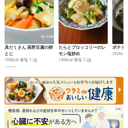
具だくさん 高野豆腐の卵
たらとブロッコリーのレ
ポテト
とじ
モン塩炒め
202
kcal
103
kcal
食塩
1.2
g
136
kcal
食塩
1.2
g