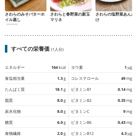
さわらのみそバターホ
さわらと春野菜の新玉
さわらの塩野菜あんか
イル蒸し
マリネ
け
すべての栄養価
(1人分)
エネルギー
164
kcal
ヨウ素
1
µg
食塩相当量
1.3
g
コレステロール
49
mg
たんぱく質
18.1
g
ビタミンB1
0.14
mg
脂質
8.0
g
ビタミンB2
0.35
mg
炭水化物
8.0
g
ビタミンC
9
mg
糖質
6.0
g
ビタミンB6
0.43
mg
食物繊維
2.0
g
ビタミンB12
4.3
µg