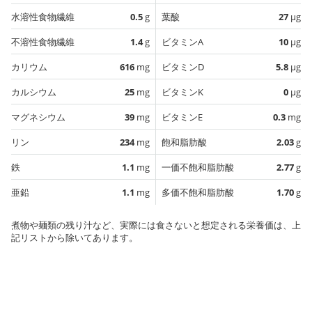
水溶性食物繊維
0.5
g
葉酸
27
µg
不溶性食物繊維
1.4
g
ビタミンA
10
µg
カリウム
616
mg
ビタミンD
5.8
µg
カルシウム
25
mg
ビタミンK
0
µg
マグネシウム
39
mg
ビタミンE
0.3
mg
リン
234
mg
飽和脂肪酸
2.03
g
鉄
1.1
mg
一価不飽和脂肪酸
2.77
g
亜鉛
1.1
mg
多価不飽和脂肪酸
1.70
g
煮物や麺類の残り汁など、実際には食さないと想定される栄養価は、上
記リストから除いてあります。