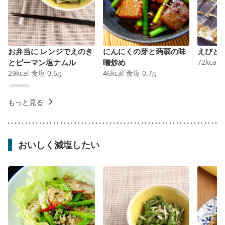
お弁当に レンジでえのき
にんにくの芽と蒟蒻の味
えびと
とピーマン塩ナムル
噌炒め
72
kcal
29
kcal
食塩
0.6
g
46
kcal
食塩
0.7
g
もっと見る
おいしく減塩したい