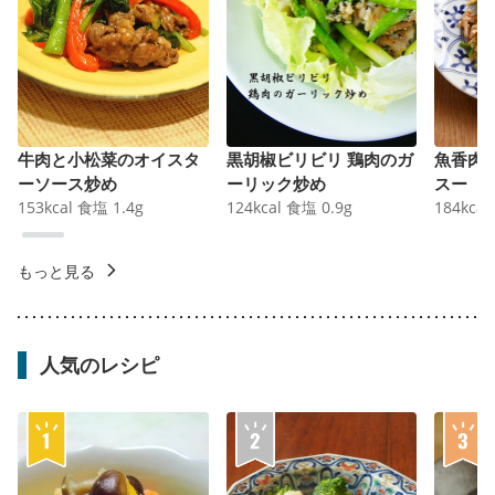
牛肉と小松菜のオイスタ
黒胡椒ビリビリ 鶏肉のガ
魚香肉
ーソース炒め
ーリック炒め
スー
153
kcal
食塩
1.4
g
124
kcal
食塩
0.9
g
184
kcal
もっと見る
人気のレシピ