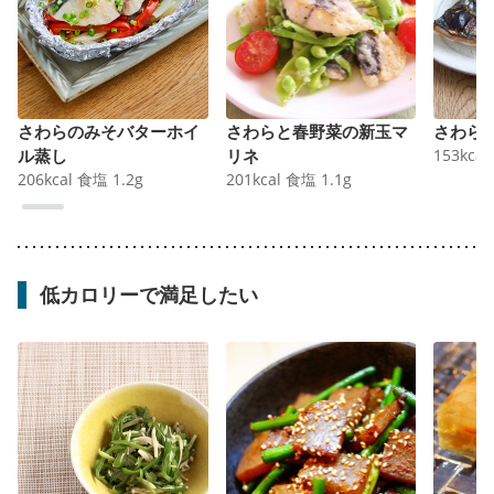
さわらのみそバターホイ
さわらと春野菜の新玉マ
さわら
ル蒸し
リネ
153
kcal
206
kcal
食塩
1.2
g
201
kcal
食塩
1.1
g
低カロリーで満足したい