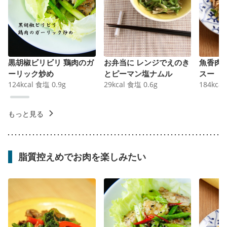
黒胡椒ビリビリ 鶏肉のガ
お弁当に レンジでえのき
魚香肉
ーリック炒め
とピーマン塩ナムル
スー
124
kcal
食塩
0.9
g
29
kcal
食塩
0.6
g
184
kcal
もっと見る
脂質控えめでお肉を楽しみたい