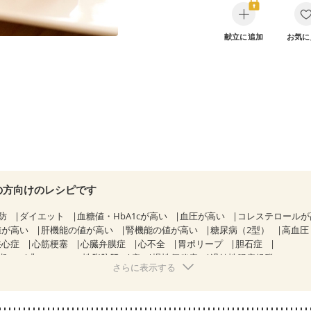
献立に追加
お気に
の方向けのレシピです
防
ダイエット
血糖値・HbA1cが高い
血圧が高い
コレステロール
値が高い
肝機能の値が高い
腎機能の値が高い
糖尿病（2型）
高血圧
狭心症
心筋梗塞
心臓弁膜症
心不全
胃ポリープ
胆石症
期）
非アルコール性脂肪肝
痔
慢性便秘症
過敏性腸症候群（IBS）
さらに表示する
糖尿病性腎症（第１期）
糖尿病性腎症（第２期）
CKD（ステージ１）
乳がん（抗がん剤治療中）
乳がん（ホルモン療法中）
乳がん（放射線治
経過観察中の方など
飲み込みにくい
食欲がない
妊娠中(初期)