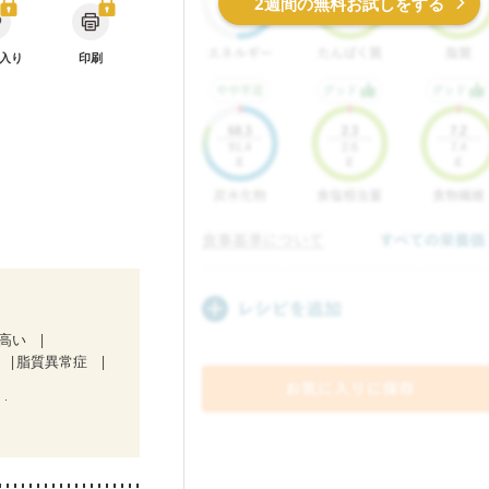
2週間の無料お試しをする
入り
印刷
が高い
脂質異常症
療中）