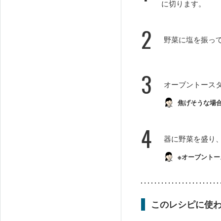
に切ります。
2
野菜に塩を振っ
3
オーブントース
焦げそうな場
4
器に野菜を盛り
※オーブントー
このレシピに使