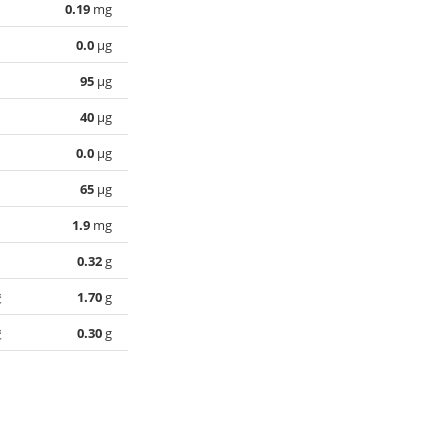
0.19
mg
0.0
µg
95
µg
40
µg
0.0
µg
65
µg
1.9
mg
0.32
g
酸
1.70
g
酸
0.30
g