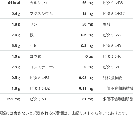
61
kcal
カルシウム
56
mg
ビタミンB6
0.4
g
マグネシウム
15
mg
ビタミンB12
4.8
g
リン
50
mg
葉酸
2.6
g
鉄
0.6
mg
ビタミンA
6.3
g
亜鉛
0.3
mg
ビタミンD
4.0
g
ヨウ素
0
µg
ビタミンK
2.3
g
コレステロール
0
mg
ビタミンE
0.5
g
ビタミンB1
0.08
mg
飽和脂肪酸
1.8
g
ビタミンB2
0.11
mg
一価不飽和脂肪
259
mg
ビタミンC
81
mg
多価不飽和脂肪
実際には食さないと想定される栄養価は、上記リストから除いてあります。