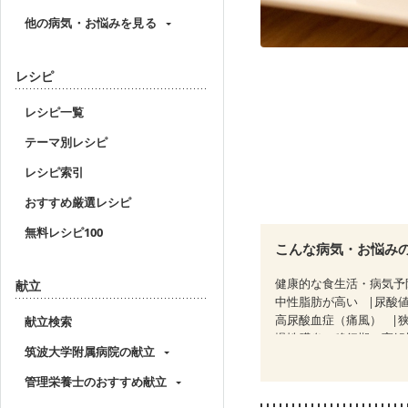
他の病気・お悩みを見る
レシピ
レシピ一覧
テーマ別レシピ
レシピ索引
おすすめ厳選レシピ
無料レシピ100
こんな病気・お悩み
健康的な食生活・病気予
献立
中性脂肪が高い
尿酸
高尿酸血症（痛風）
献立検索
慢性膵炎（移行期・寛解
筑波大学附属病院の献立
睡眠時無呼吸症候群
CKD（ステージ２）
管理栄養士のおすすめ献立
乳がん治療を終えた方・