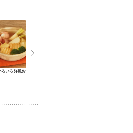
後（混合栄養）
）
低栄養予防
いろいろ 洋風お
かぶの甘酢漬け
シンプルに かぶとき
旬の野菜でサ
ゅうりの浅漬け
浅漬け