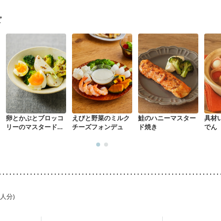
になる（初期）
妊婦健診・血圧が気になる（初期）
なる（初期）
妊娠高血圧(中期)
妊娠糖尿病(初期)
産後（母乳）
産
ピ
骨粗しょう症
関節リウマチ
乾癬
フレイル（年齢に合わせた体作り
荒れ
妊活中
更年期
卵とかぶとブロッコ
えびと野菜のミルク
鮭のハニーマスター
具材
リーのマスタードサ
チーズフォンデュ
ド焼き
でん
ラダ
1人分)