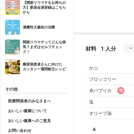
【関節リウマチをお持ちの
方】新規会員登録はこちら
から
潰瘍性大腸炎の治療
関節リウマチってどんな病
気？まずはセルフチェッ
材料
1 人分
ク！
糖尿病患者さんに向けた
かぶ
カンタン一週間献立レシピ
ブロッコリー
その他
赤パプリカ
医療関係者のみなさまへ
塩
おいしい健康について
オリーブ油
おいしい健康へのご意見
A
お問い合わせ