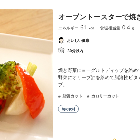
オーブントースターで焼
61
0.4
エネルギー
食塩相当量
kcal
g
おいしい健康
30分以内
焼き野菜にヨーグルトディップを絡め
野菜にオリーブ油を絡めて脂溶性ビタ
プ。
脂質カット
カロリーカット
旬の食材