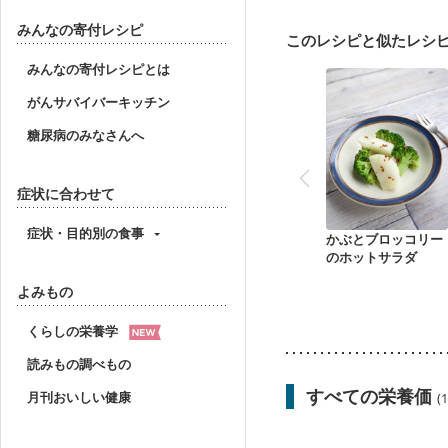
妊婦健診・体重増加が気
妊婦健診・血糖値が気に
みんなの寄付レシピ
このレシピと似たレシ
産後（ミルク）
骨折
貧血対策
ニキビ・肌
みんなの寄付レシピとは
がんサバイバーキッチン
糖尿病のみなさんへ
症状に合わせて
症状・目的別の食事
かぶとブロッコリー
のホットサラダ
よみもの
くらしの栄養学
読みもの調べもの
すべての栄養価
月刊おいしい健康
(