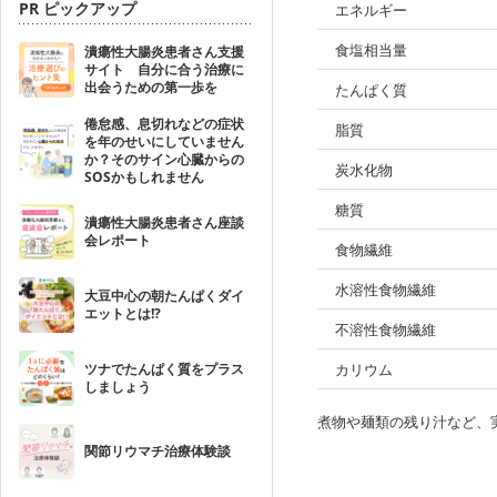
PR ピックアップ
エネルギー
食塩相当量
潰瘍性大腸炎患者さん支援
サイト 自分に合う治療に
出会うための第一歩を
たんぱく質
倦怠感、息切れなどの症状
脂質
を年のせいにしていません
か？そのサイン心臓からの
炭水化物
SOSかもしれません
糖質
潰瘍性大腸炎患者さん座談
会レポート
食物繊維
水溶性食物繊維
大豆中心の朝たんぱくダイ
エットとは!?
不溶性食物繊維
ツナでたんぱく質をプラス
カリウム
しましょう
煮物や麺類の残り汁など、
関節リウマチ治療体験談