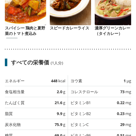
スパイシー 鶏肉と夏野
スピードカレーライス
濃厚グリーンカレー
菜のトマト煮込み
（タイカレー）
すべての栄養価
(1人分)
エネルギー
448
kcal
ヨウ素
1
µg
食塩相当量
2.0
g
コレステロール
73
mg
たんぱく質
21.6
g
ビタミンB1
0.22
mg
脂質
9.9
g
ビタミンB2
0.23
mg
炭水化物
75.9
g
ビタミンC
29
mg
糖質
69.0
g
ビタミンB6
0.51
mg