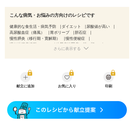
こんな病気・お悩みの方向けのレシピです
健康的な食生活・病気予防
ダイエット
尿酸値が高い
高尿酸血症（痛風）
胃ポリープ
胆石症
慢性膵炎（移行期・寛解期）
慢性便秘症
過敏性腸症候群（IBS）
糖尿病性腎症（第１期）
さらに表示する
糖尿病性腎症（第２期）
乳がん（抗がん剤治療中）
乳がん（ホルモン療法中）
乳がん（放射線治療中）
乳がん治療を終えた方・経過観察中の方など
飲み込みにくい
食欲がない
産後（ミルク）
骨折
骨粗しょう症
関節リウマチ
乾癬
フレイル（年齢に合わせた体作り）
低栄養予防
貧血対策
ニキビ・肌荒れ
献立に追加
妊活中
お気に入り
更年期
印刷