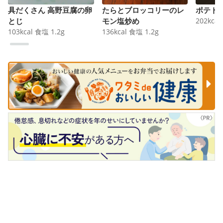
具だくさん 高野豆腐の卵
たらとブロッコリーのレ
ポテト
とじ
モン塩炒め
202
kcal
103
kcal
食塩
1.2
g
136
kcal
食塩
1.2
g