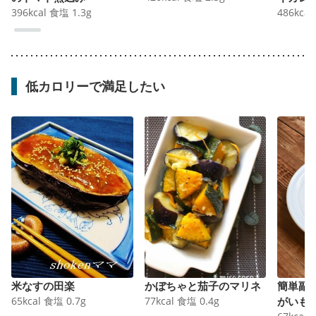
396
kcal
食塩
1.3
g
486
kcal
低カロリーで満足したい
米なすの田楽
かぼちゃと茄子のマリネ
簡単副
65
kcal
食塩
0.7
g
77
kcal
食塩
0.4
g
がいも