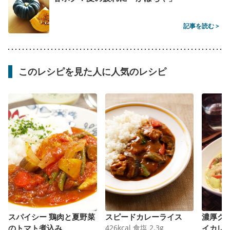
記事を読む >
このレシピを見た人に人気のレシピ
スパイシー 鶏肉と夏野菜
スピードカレーライス
濃厚グ
のトマト煮込み
426
kcal
食塩
2.3
g
イカレ