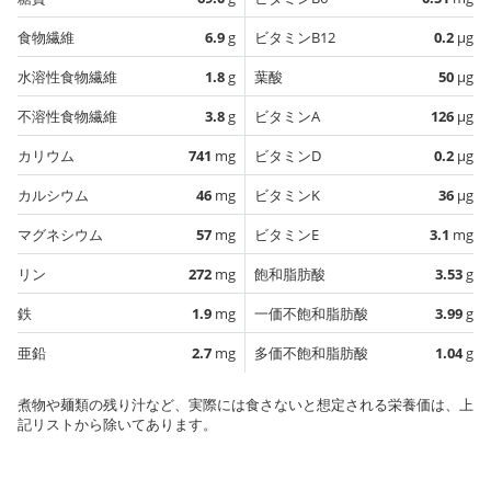
食物繊維
6.9
g
ビタミンB12
0.2
µg
水溶性食物繊維
1.8
g
葉酸
50
µg
不溶性食物繊維
3.8
g
ビタミンA
126
µg
カリウム
741
mg
ビタミンD
0.2
µg
カルシウム
46
mg
ビタミンK
36
µg
マグネシウム
57
mg
ビタミンE
3.1
mg
リン
272
mg
飽和脂肪酸
3.53
g
鉄
1.9
mg
一価不飽和脂肪酸
3.99
g
亜鉛
2.7
mg
多価不飽和脂肪酸
1.04
g
煮物や麺類の残り汁など、実際には食さないと想定される栄養価は、上
記リストから除いてあります。