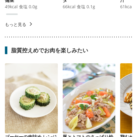
49
kcal
食塩
0.0
g
66
kcal
食塩
0.1
g
61
kcal
もっと見る
脂質控えめでお肉を楽しみたい
ゴーヤーの肉詰め レンジ
豚とトマトのさっぱり炒
鶏むね