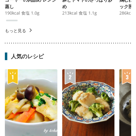
蒸し
め
ック照
190
kcal
食塩
1.0
g
213
kcal
食塩
1.1
g
286
kcal
もっと見る
人気のレシピ