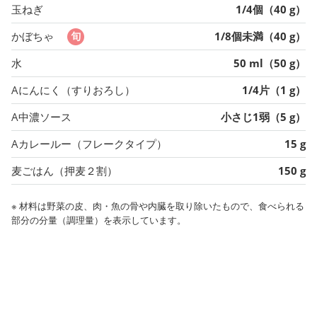
玉ねぎ
1/4個（40 g）
かぼちゃ
1/8個未満（40 g）
水
50 ml（50 g）
Aにんにく（すりおろし）
1/4片（1 g）
A中濃ソース
小さじ1弱（5 g）
Aカレールー（フレークタイプ）
15 g
麦ごはん（押麦２割）
150 g
※ 材料は野菜の皮、肉・魚の骨や内臓を取り除いたもので、食べられる
部分の分量（調理量）を表示しています。