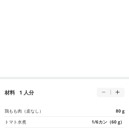
材料
1 人分
鶏もも肉（皮なし）
80 g
トマト水煮
1/6カン（60 g）