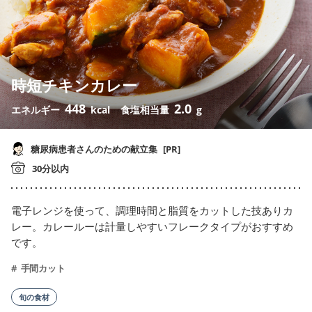
時短チキンカレー
448
2.0
エネルギー
kcal
食塩相当量
g
糖尿病患者さんのための献立集
[PR]
30分以内
電子レンジを使って、調理時間と脂質をカットした技ありカ
レー。カレールーは計量しやすいフレークタイプがおすすめ
です。
手間カット
旬の食材