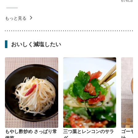
67
kcal
もっと見る
おいしく減塩したい
もやし酢炒め さっぱり常
三つ葉とレンコンのサラ
ゴーヤ
備菜
ダ
汁