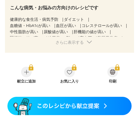
こんな病気・お悩みの方向けのレシピです
健康的な食生活・病気予防
ダイエット
血糖値・HbA1cが高い
血圧が高い
コレステロールが高い
中性脂肪が高い
尿酸値が高い
肝機能の値が高い
腎機能の値が高い
糖尿病（2型）
高血圧
脂質異常症
さらに表示する
高尿酸血症（痛風）
狭心症
心筋梗塞
心臓弁膜症
心不全
胃ポリープ
胆石症
慢性膵炎（移行期・寛解期）
非アルコール性脂肪肝
痔
慢性便秘症
過敏性腸症候群（IBS）
睡眠時無呼吸症候群
糖尿病性腎症（第１期）
糖尿病性腎症（第２期）
糖尿病性腎症（第３期）
CKD（ステージ１）
CKD（ステージ２）
献立に追加
CKD（ステージ３a）
お気に入り
印刷
CKD（ステージ３b）
乳がん（抗がん剤治療中）
乳がん（ホルモン療法中）
乳がん（放射線治療中）
乳がん治療を終えた方・経過観察中の方など
胃がん（抗がん剤治療中）
胃がん治療を終えた方・経過観察中の方
大腸がん治療を終えた方・経過観察中の方
大腸がん（抗がん剤治療中）
大腸がん（放射線治療中）
飲み込みにくい
食欲がない
消化不良
妊娠中(初期)
妊婦健診・体重増加が気になる（初期）