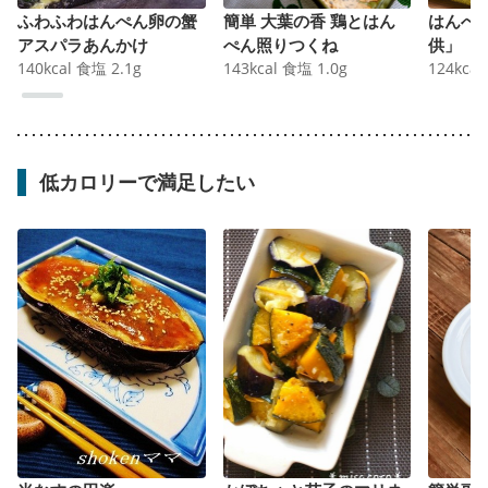
ふわふわはんぺん卵の蟹
簡単 大葉の香 鶏とはん
はんぺ
アスパラあんかけ
ぺん照りつくね
供」
140
kcal
食塩
2.1
g
143
kcal
食塩
1.0
g
124
kcal
低カロリーで満足したい