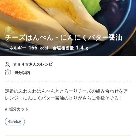
チーズはんぺん・にんにくバター醤油
166
1.4
エネルギー
kcal
食塩相当量
g
☆ｓ４☆さんのレシピ
15分以内
定番のふわふわはんぺんととろーりチーズの組み合わせをア
レンジ。にんにくバター醤油の香りがさらに食欲そそる！
塩分カット
旬の食材