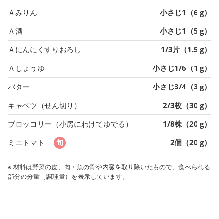
Ａみりん
小さじ1（6 g）
Ａ酒
小さじ1（5 g）
Ａにんにくすりおろし
1/3片（1.5 g）
Ａしょうゆ
小さじ1/6（1 g）
バター
小さじ3/4（3 g）
キャベツ（せん切り）
2/3枚（30 g）
ブロッコリー（小房にわけてゆでる）
1/8株（20 g）
ミニトマト
2個（20 g）
※ 材料は野菜の皮、肉・魚の骨や内臓を取り除いたもので、食べられる
部分の分量（調理量）を表示しています。