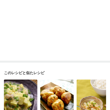
妊婦健診・血圧が気になる（初期）
妊婦健診・血糖値が気になる（初期）
妊娠高血圧(中期)
妊娠糖尿病(初期)
産後（母乳）
産後（混合栄養）
産後（ミルク）
骨折
骨粗しょう症
関節リウマチ
低栄養予防
貧血対策
ニキビ・肌荒れ
妊活中
更年期
このレシピと似たレシピ