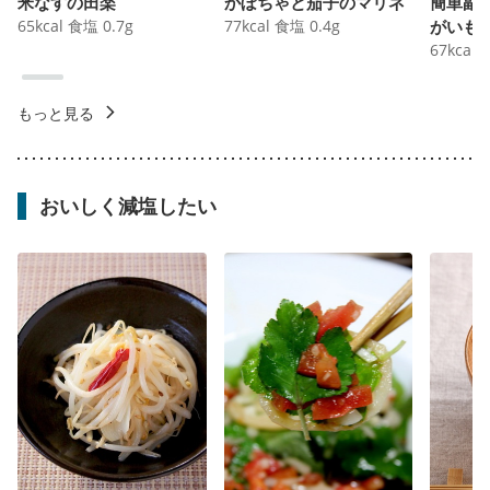
米なすの田楽
かぼちゃと茄子のマリネ
簡単副
65
kcal
食塩
0.7
g
77
kcal
食塩
0.4
g
がいも
67
kcal
もっと見る
おいしく減塩したい