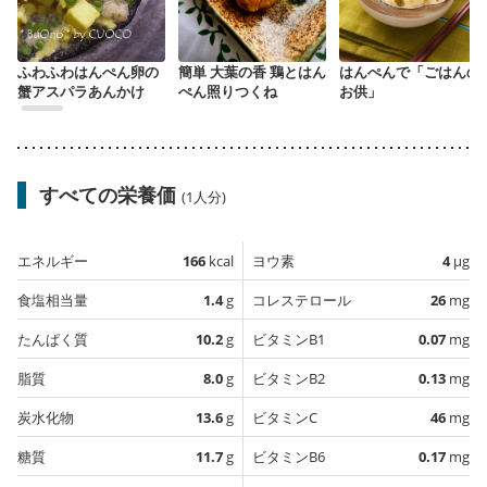
ふわふわはんぺん卵の
簡単 大葉の香 鶏とはん
はんぺんで「ごはんの
蟹アスパラあんかけ
ぺん照りつくね
お供」
すべての栄養価
(1人分)
エネルギー
166
kcal
ヨウ素
4
µg
食塩相当量
1.4
g
コレステロール
26
mg
たんぱく質
10.2
g
ビタミンB1
0.07
mg
脂質
8.0
g
ビタミンB2
0.13
mg
炭水化物
13.6
g
ビタミンC
46
mg
糖質
11.7
g
ビタミンB6
0.17
mg