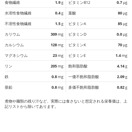
食物繊維
1.9
g
ビタミンB12
0.7
µg
水溶性食物繊維
0.4
g
葉酸
80
µg
不溶性食物繊維
1.5
g
ビタミンA
85
µg
カリウム
309
mg
ビタミンD
0.0
µg
カルシウム
128
mg
ビタミンK
70
µg
マグネシウム
23
mg
ビタミンE
1.4
mg
リン
205
mg
飽和脂肪酸
4.14
g
鉄
0.8
mg
一価不飽和脂肪酸
2.09
g
亜鉛
0.8
mg
多価不飽和脂肪酸
0.82
g
煮物や麺類の残り汁など、実際には食さないと想定される栄養価は、上
記リストから除いてあります。