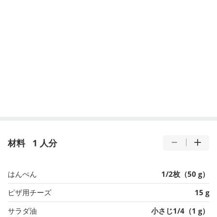
材料
1 人分
はんぺん
1/2枚（50 g）
ピザ用チーズ
15 g
サラダ油
小さじ1/4（1 g）