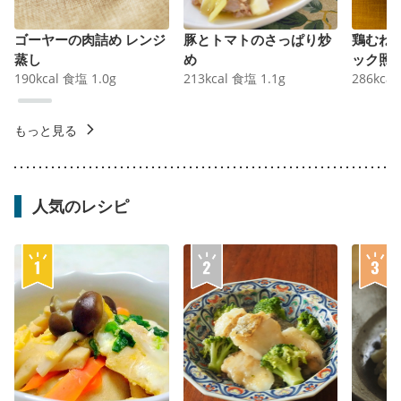
ゴーヤーの肉詰め レンジ
豚とトマトのさっぱり炒
鶏むね
蒸し
め
ック照
190
kcal
食塩
1.0
g
213
kcal
食塩
1.1
g
286
kcal
もっと見る
人気のレシピ