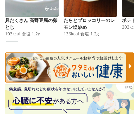
具だくさん 高野豆腐の卵
たらとブロッコリーのレ
ポテト
とじ
モン塩炒め
202
kcal
103
kcal
食塩
1.2
g
136
kcal
食塩
1.2
g