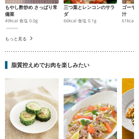
もやし酢炒め さっぱり常
三つ葉とレンコンのサラ
ゴーヤ
備菜
ダ
汁
49
kcal
食塩
0.0
g
66
kcal
食塩
0.1
g
61
kcal
もっと見る
脂質控えめでお肉を楽しみたい