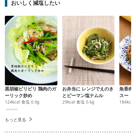
おいしく減塩したい
黒胡椒ビリビリ 鶏肉のガ
お弁当に レンジでえのき
魚香肉
ーリック炒め
とピーマン塩ナムル
スー
124
kcal
食塩
0.9
g
29
kcal
食塩
0.6
g
184
kcal
もっと見る