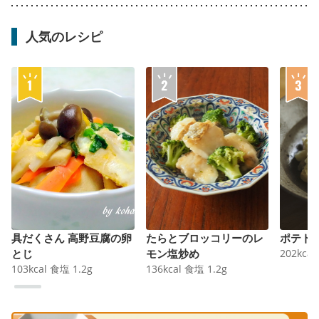
人気のレシピ
具だくさん 高野豆腐の卵
たらとブロッコリーのレ
ポテト
とじ
モン塩炒め
202
kcal
103
kcal
食塩
1.2
g
136
kcal
食塩
1.2
g