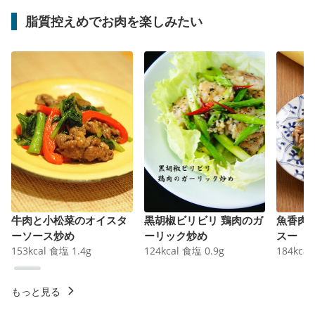
脂質控えめでお肉を楽しみたい
牛肉と小松菜のオイスタ
黒胡椒ビリビリ 鶏肉のガ
魚香肉
ーソース炒め
ーリック炒め
スー
153
kcal
食塩
1.4
g
124
kcal
食塩
0.9
g
184
kcal
もっと見る