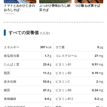
トマトとおかひじきの
ぶっかけ香味おろし納
つけ麺 ねぎ豚そば
おろしそば
豆そば
すべての栄養価
(1人分)
エネルギー
397
kcal
ヨウ素
0
µg
食塩相当量
1.7
g
コレステロール
27
mg
たんぱく質
23.4
g
ビタミンB1
0.51
mg
脂質
11.2
g
ビタミンB2
0.19
mg
炭水化物
53.8
g
ビタミンC
2
mg
糖質
47.2
g
ビタミンB6
0.24
mg
食物繊維
6.6
g
ビタミンB12
0.2
µg