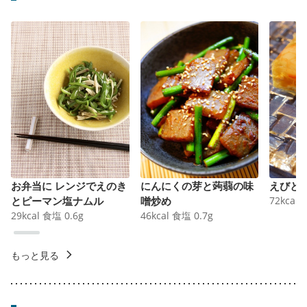
お弁当に レンジでえのき
にんにくの芽と蒟蒻の味
えびと
とピーマン塩ナムル
噌炒め
72
kcal
29
kcal
食塩
0.6
g
46
kcal
食塩
0.7
g
もっと見る