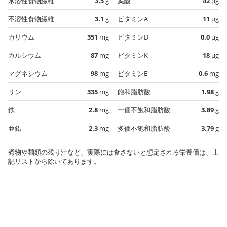
水溶性食物繊維
3.5
g
葉酸
42
µg
不溶性食物繊維
3.1
g
ビタミンA
11
µg
カリウム
351
mg
ビタミンD
0.0
µg
カルシウム
87
mg
ビタミンK
18
µg
マグネシウム
98
mg
ビタミンE
0.6
mg
リン
335
mg
飽和脂肪酸
1.98
g
鉄
2.8
mg
一価不飽和脂肪酸
3.89
g
亜鉛
2.3
mg
多価不飽和脂肪酸
3.79
g
煮物や麺類の残り汁など、実際には食さないと想定される栄養価は、上
記リストから除いてあります。