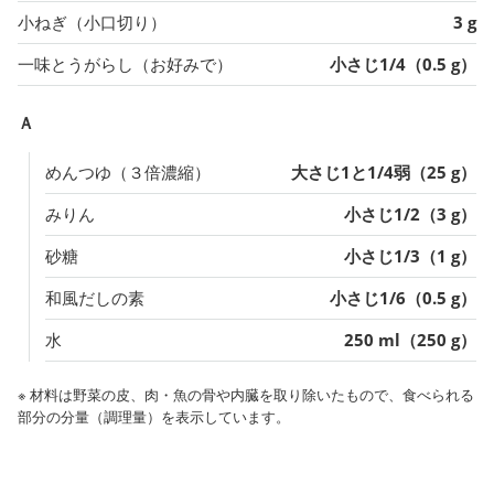
小ねぎ（小口切り）
3 g
一味とうがらし（お好みで）
小さじ1/4（0.5 g）
Ａ
めんつゆ（３倍濃縮）
大さじ1と1/4弱（25 g）
みりん
小さじ1/2（3 g）
砂糖
小さじ1/3（1 g）
和風だしの素
小さじ1/6（0.5 g）
水
250 ml（250 g）
※ 材料は野菜の皮、肉・魚の骨や内臓を取り除いたもので、食べられる
部分の分量（調理量）を表示しています。