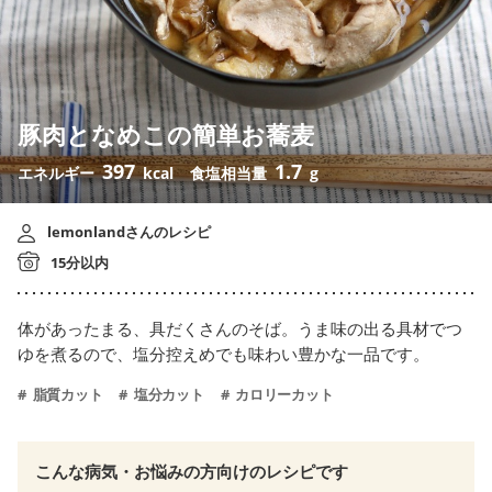
豚肉となめこの簡単お蕎麦
397
1.7
エネルギー
kcal
食塩相当量
g
lemonlandさんのレシピ
15分以内
体があったまる、具だくさんのそば。うま味の出る具材でつ
ゆを煮るので、塩分控えめでも味わい豊かな一品です。
脂質カット
塩分カット
カロリーカット
こんな病気・お悩みの方向けのレシピです