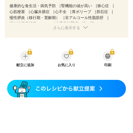
健康的な食生活・病気予防
腎機能の値が高い
狭心症
心筋梗塞
心臓弁膜症
心不全
胃ポリープ
胆石症
慢性膵炎（移行期・寛解期）
非アルコール性脂肪肝
過敏性腸症候群（IBS）
糖尿病性腎症（第３期）
さらに表示する
CKD（ステージ１）
CKD（ステージ２）
CKD（ステージ３b）
乳がん（抗がん剤治療中）
乳がん（ホルモン療法中）
乳がん（放射線治療中）
乳がん治療を終えた方・経過観察中の方など
味の感じ方が変わった
妊娠中(初期)
妊婦健診・体重増加が気になる（初期）
妊婦健診・血圧が気になる（初期）
献立に追加
お気に入り
印刷
妊婦健診・血糖値が気になる（初期）
妊娠高血圧(中期)
妊娠糖尿病(初期)
産後（母乳）
産後（混合栄養）
産後（ミルク）
骨折
骨粗しょう症
関節リウマチ
乾癬
フレイル（年齢に合わせた体作り）
更年期