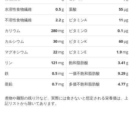
水溶性食物繊維
0.5
g
葉酸
55
µg
不溶性食物繊維
2.2
g
ビタミンA
11
µg
カリウム
280
mg
ビタミンD
0.1
µg
カルシウム
30
mg
ビタミンK
60
µg
マグネシウム
22
mg
ビタミンE
1.9
mg
リン
121
mg
飽和脂肪酸
3.41
g
鉄
0.5
mg
一価不飽和脂肪酸
9.29
g
亜鉛
0.7
mg
多価不飽和脂肪酸
4.77
g
煮物や麺類の残り汁など、実際には食さないと想定される栄養価は、上
記リストから除いてあります。