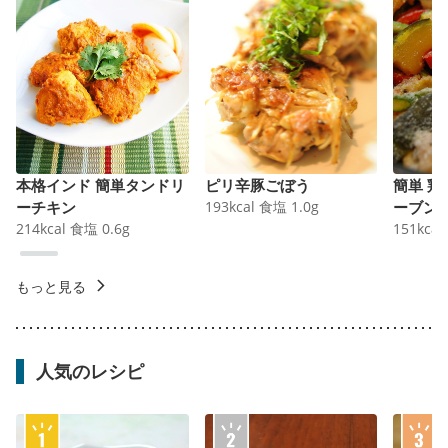
本格インド 簡単タンドリ
ピリ辛豚ごぼう
簡単 
ーチキン
193
kcal
食塩
1.0
g
ーブン
214
kcal
食塩
0.6
g
151
kcal
もっと見る
人気のレシピ