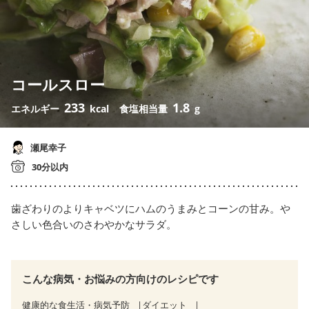
コールスロー
233
1.8
エネルギー
kcal
食塩相当量
g
瀬尾幸子
30分以内
歯ざわりのよりキャベツにハムのうまみとコーンの甘み。や
さしい色合いのさわやかなサラダ。
こんな病気・お悩みの方向けのレシピです
健康的な食生活・病気予防
ダイエット