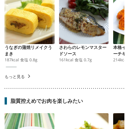
うなぎの蒲焼リメイクう
さわらのレモンマスター
本格イ
まき
ドソース
ーチキ
187
kcal
食塩
0.8
g
161
kcal
食塩
0.7
g
214
kcal
もっと見る
脂質控えめでお肉を楽しみたい