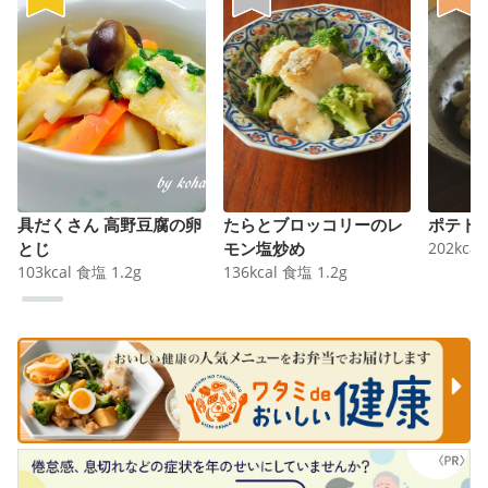
具だくさん 高野豆腐の卵
たらとブロッコリーのレ
ポテト
とじ
モン塩炒め
202
kcal
103
kcal
食塩
1.2
g
136
kcal
食塩
1.2
g