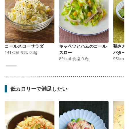
コールスローサラダ
キャベツとハムのコール
鶏ささ
141
kcal
食塩
0.3
g
スロー
バター
89
kcal
食塩
0.6
g
95
kcal
低カロリーで満足したい