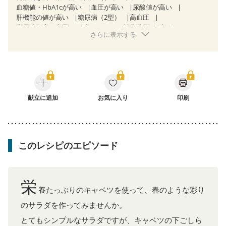
血糖値・HbA1cが高い
血圧が高い
尿酸値が高い
肝機能の値が高い
糖尿病（2型）
高血圧
高尿酸血症（痛風）
非アルコール性脂肪肝
痔
さらに表示する
慢性便秘症
過敏性腸症候群（IBS）
睡眠時無呼吸症候群
糖尿病性腎症（第１期）
糖尿病性腎症（第２期）
CKD（ステージ１）
乳がん（抗がん剤治療中）
乳がん（ホルモン療法中）
乳がん（放射線治療中）
乳がん治療を終えた方・経過観察中の方など
食欲がない
妊娠中(初期)
妊婦健診・体重増加が気になる（初期）
妊婦健診・血圧が気になる（初期）
献立に追加
お気に入り
印刷
妊婦健診・血糖値が気になる（初期）
妊娠高血圧(中期)
妊娠糖尿病(初期)
産後（母乳）
産後（混合栄養）
産後（ミルク）
骨折
骨粗しょう症
関節リウマチ
乾癬
フレイル（年齢に合わせた体作り）
低栄養予防
このレシピのエピソード
貧血対策
ニキビ・肌荒れ
妊活中
更年期
栄
養たっぷりのキャベツを使って、春のような彩り
のサラダを作ってみませんか。
とてもシンプルなサラダですが、キャベツの下ごしら