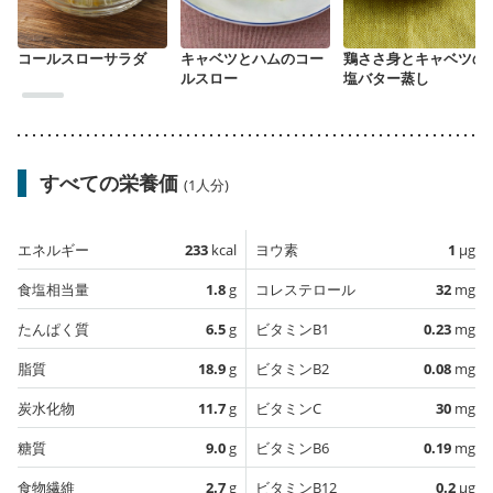
コールスローサラダ
キャベツとハムのコー
鶏ささ身とキャベツの
ルスロー
塩バター蒸し
すべての栄養価
(1人分)
エネルギー
233
kcal
ヨウ素
1
µg
食塩相当量
1.8
g
コレステロール
32
mg
たんぱく質
6.5
g
ビタミンB1
0.23
mg
脂質
18.9
g
ビタミンB2
0.08
mg
炭水化物
11.7
g
ビタミンC
30
mg
糖質
9.0
g
ビタミンB6
0.19
mg
食物繊維
2.7
g
ビタミンB12
0.2
µg