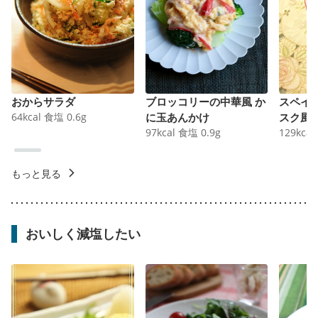
おからサラダ
ブロッコリーの中華風 か
スペイ
64
kcal
食塩
0.6
g
に玉あんかけ
スク風
97
kcal
食塩
0.9
g
129
kcal
もっと見る
おいしく減塩したい