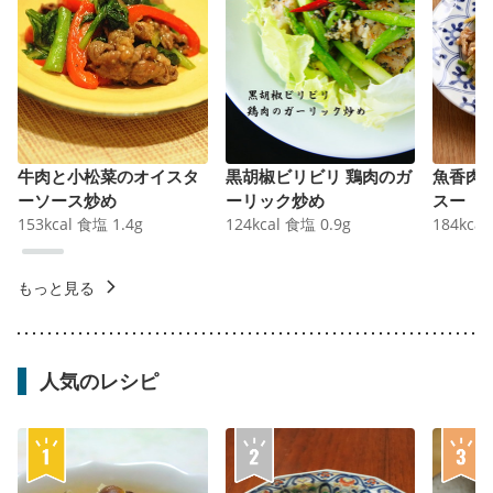
牛肉と小松菜のオイスタ
黒胡椒ビリビリ 鶏肉のガ
魚香肉
ーソース炒め
ーリック炒め
スー
153
kcal
食塩
1.4
g
124
kcal
食塩
0.9
g
184
kcal
もっと見る
人気のレシピ