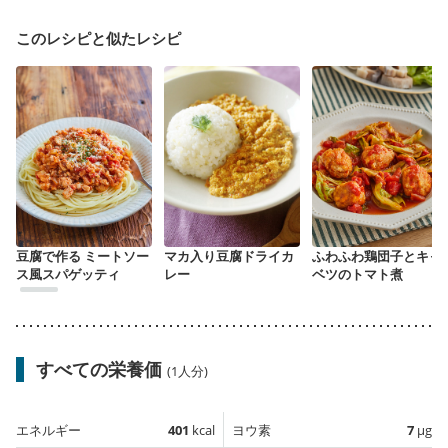
このレシピと似たレシピ
豆腐で作る ミートソー
マカ入り豆腐ドライカ
ふわふわ鶏団子とキャ
ス風スパゲッティ
レー
ベツのトマト煮
すべての栄養価
(1人分)
エネルギー
401
kcal
ヨウ素
7
µg