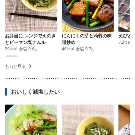
お弁当に レンジでえのき
にんにくの芽と蒟蒻の味
えびと
とピーマン塩ナムル
噌炒め
72
kcal
29
kcal
食塩
0.6
g
46
kcal
食塩
0.7
g
もっと見る
おいしく減塩したい