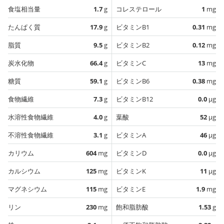
食塩相当量
1.7
g
コレステロール
1
mg
たんぱく質
17.9
g
ビタミンB1
0.31
mg
脂質
9.5
g
ビタミンB2
0.12
mg
炭水化物
66.4
g
ビタミンC
13
mg
糖質
59.1
g
ビタミンB6
0.38
mg
食物繊維
7.3
g
ビタミンB12
0.0
µg
水溶性食物繊維
4.0
g
葉酸
52
µg
不溶性食物繊維
3.1
g
ビタミンA
46
µg
カリウム
604
mg
ビタミンD
0.0
µg
カルシウム
125
mg
ビタミンK
11
µg
マグネシウム
115
mg
ビタミンE
1.9
mg
リン
230
mg
飽和脂肪酸
1.53
g