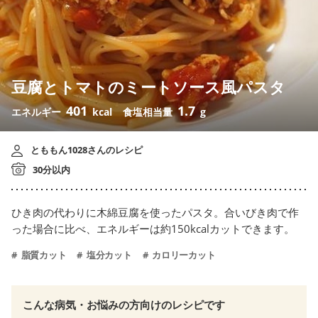
豆腐とトマトのミートソース風パスタ
401
1.7
エネルギー
kcal
食塩相当量
g
とももん1028さんのレシピ
30分以内
ひき肉の代わりに木綿豆腐を使ったパスタ。合いびき肉で作
った場合に比べ、エネルギーは約150kcalカットできます。
脂質カット
塩分カット
カロリーカット
こんな病気・お悩みの方向けのレシピです