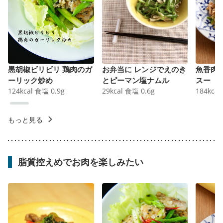
黒胡椒ビリビリ 鶏肉のガ
お弁当に レンジでえのき
魚香肉
ーリック炒め
とピーマン塩ナムル
スー
124
kcal
食塩
0.9
g
29
kcal
食塩
0.6
g
184
kcal
もっと見る
脂質控えめでお肉を楽しみたい