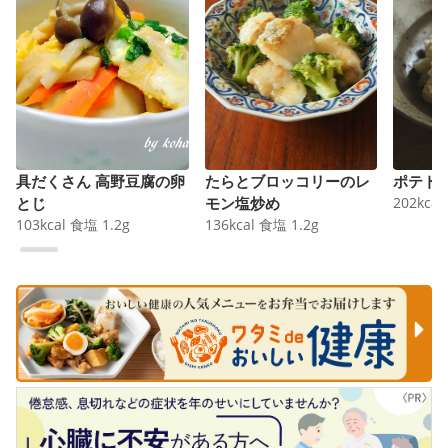
具だくさん 高野豆腐の卵
たらとブロッコリーのレ
ポテト
とじ
モン塩炒め
202
kcal
103
kcal
食塩
1.2
g
136
kcal
食塩
1.2
g