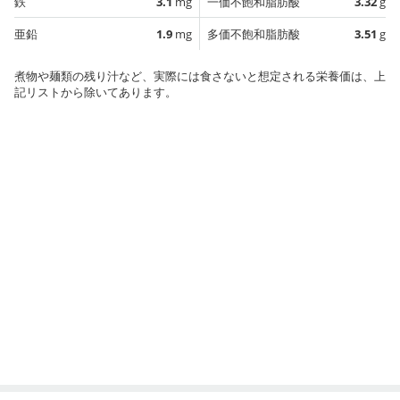
鉄
3.1
mg
一価不飽和脂肪酸
3.32
g
亜鉛
1.9
mg
多価不飽和脂肪酸
3.51
g
煮物や麺類の残り汁など、実際には食さないと想定される栄養価は、上
記リストから除いてあります。