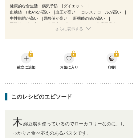
健康的な食生活・病気予防
ダイエット
血糖値・HbA1cが高い
血圧が高い
コレステロールが高い
中性脂肪が高い
尿酸値が高い
肝機能の値が高い
腎機能の値が高い
糖尿病（2型）
高血圧
脂質異常症
さらに表示する
高尿酸血症（痛風）
狭心症
心筋梗塞
心臓弁膜症
心不全
胃ポリープ
胆石症
非アルコール性脂肪肝
慢性便秘症
過敏性腸症候群（IBS）
睡眠時無呼吸症候群
糖尿病性腎症（第１期）
糖尿病性腎症（第２期）
糖尿病性腎症（第３期）
CKD（ステージ１）
CKD（ステージ２）
乳がん（抗がん剤治療中）
乳がん（ホルモン療法中）
献立に追加
お気に入り
乳がん（放射線治療中）
印刷
乳がん治療を終えた方・経過観察中の方など
産後（ミルク）
骨折
関節リウマチ
乾癬
フレイル（年齢に合わせた体作り）
貧血対策
ニキビ・肌荒れ
妊活中
更年期
このレシピのエピソード
木
綿豆腐を使っているのでローカロリーなのに、し
っかりと食べ応えのあるパスタです。