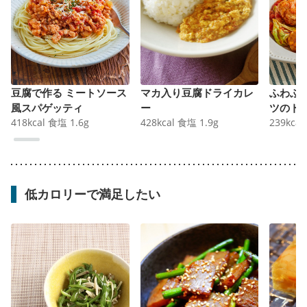
豆腐で作る ミートソース
マカ入り豆腐ドライカレ
ふわふ
風スパゲッティ
ー
ツのト
418
kcal
食塩
1.6
g
428
kcal
食塩
1.9
g
239
kcal
低カロリーで満足したい