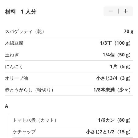
材料
1 人分
スパゲッティ（乾）
70 g
木綿豆腐
1/3丁（100 g）
玉ねぎ
1/4個（50 g）
にんにく
1片（5 g）
オリーブ油
小さじ3/4（3 g）
赤とうがらし（輪切り）
1/8本未満（少々）
A
トマト水煮（カット）
1/6カン（80 g）
ケチャップ
小さじ2と1/2（15 g）