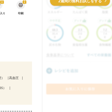
2週間の無料お試しをする
入り
印刷
型）
高血圧
BS）
治療中）
・経過観察中の方
中）