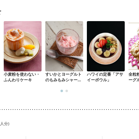
混合栄養）
産後（ミルク）
関節リウマチ
乾癬
フレイル（年齢に合
ピ
小麦粉を使わない・
すいかとヨーグルト
ハワイの定番「アサ
全粒
ふんわりケーキ
のもみもみシャーベ
イーボウル」
ーグ
ット
1人分)