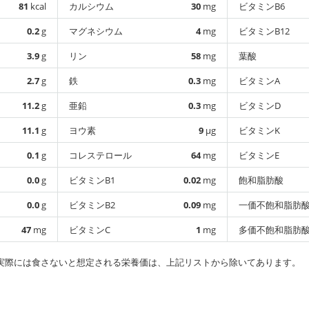
81
kcal
カルシウム
30
mg
ビタミンB6
0.2
g
マグネシウム
4
mg
ビタミンB12
3.9
g
リン
58
mg
葉酸
2.7
g
鉄
0.3
mg
ビタミンA
11.2
g
亜鉛
0.3
mg
ビタミンD
11.1
g
ヨウ素
9
µg
ビタミンK
0.1
g
コレステロール
64
mg
ビタミンE
0.0
g
ビタミンB1
0.02
mg
飽和脂肪酸
0.0
g
ビタミンB2
0.09
mg
一価不飽和脂肪
47
mg
ビタミンC
1
mg
多価不飽和脂肪
実際には食さないと想定される栄養価は、上記リストから除いてあります。