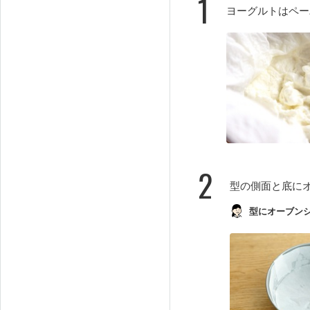
1
ヨーグルトはペー
2
型の側面と底に
型にオーブン