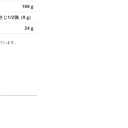
100 g
さじ1/2強（8 g）
24 g
ています。