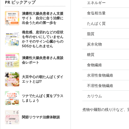
PR ピックアップ
エネルギー
食塩相当量
潰瘍性大腸炎患者さん支援
サイト 自分に合う治療に
出会うための第一歩を
たんぱく質
倦怠感、息切れなどの症状
脂質
を年のせいにしていません
か？そのサイン心臓からの
炭水化物
SOSかもしれません
糖質
潰瘍性大腸炎患者さん座談
会レポート
食物繊維
水溶性食物繊維
大豆中心の朝たんぱくダイ
エットとは!?
不溶性食物繊維
ツナでたんぱく質をプラス
カリウム
しましょう
煮物や麺類の残り汁など、
関節リウマチ治療体験談