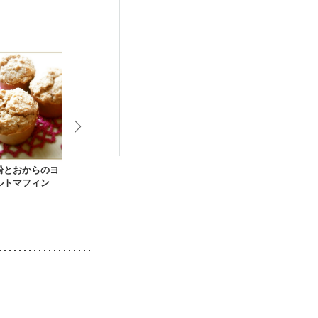
わせた体作り）
粉とおからのヨ
簡単かぼちゃと水切
おからDEヘルシーケ
レンジでおか
ルトマフィン
ヨーグルト
ーキ
ーグルトのケ