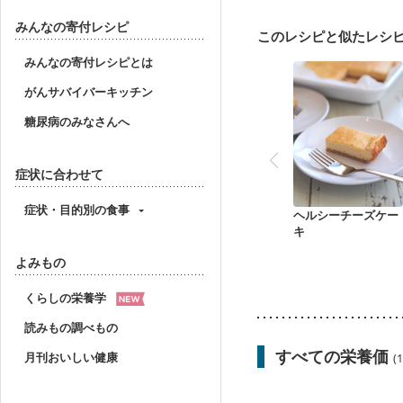
産後（母乳）
産後（
更年期
みんなの寄付レシピ
このレシピと似たレシ
みんなの寄付レシピとは
がんサバイバーキッチン
糖尿病のみなさんへ
症状に合わせて
症状・目的別の食事
ヘルシーチーズケー
キ
よみもの
くらしの栄養学
読みもの調べもの
すべての栄養価
月刊おいしい健康
(