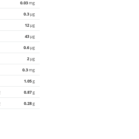
0.03
mg
0.3
µg
12
µg
43
µg
0.6
µg
2
µg
0.3
mg
1.05
g
酸
0.87
g
酸
0.28
g