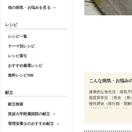
他の病気・お悩みを見る
レシピ
レシピ一覧
テーマ別レシピ
レシピ索引
おすすめ厳選レシピ
無料レシピ100
こんな病気・お悩み
健康的な食生活・病気予
献立
脂質異常症
胃炎
胃
慢性膵炎（移行期・寛解
献立検索
糖尿病性腎症（第３期）
筑波大学附属病院の献立
CKD（ステージ３b）
乳がん治療を終えた方・
管理栄養士のおすすめ献立
大腸がん治療を終えた方