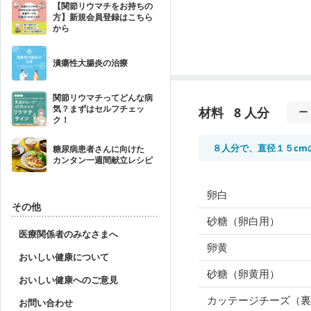
【関節リウマチをお持ちの
方】新規会員登録はこちら
から
潰瘍性大腸炎の治療
関節リウマチってどんな病
気？まずはセルフチェッ
材料
8 人分
ク！
８人分で、直径１５cm
糖尿病患者さんに向けた
カンタン一週間献立レシピ
卵白
その他
砂糖（卵白用）
医療関係者のみなさまへ
卵黄
おいしい健康について
砂糖（卵黄用）
おいしい健康へのご意見
カッテージチーズ（裏
お問い合わせ