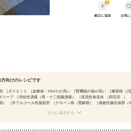
献立に追加
お気に
の方向けのレシピです
防
ダイエット
血糖値・HbA1cが高い
腎機能の値が高い
糖尿病（2
ポリープ
消化性潰瘍（胃・十二指腸潰瘍）
逆流性食道炎
胆石症
期）
非アルコール性脂肪肝
クローン病（寛解期）
過敏性腸症候群（I
CKD（ステージ１）
CKD（ステージ２）
CKD（ステージ３a）
さらに表示する
乳がん（抗がん剤治療中）
乳がん（ホルモン療法中）
乳がん（放射線
経過観察中の方など
胃がん（抗がん剤治療中）
胃がん治療を終えた方
・経過観察中の方
大腸がん（抗がん剤治療中）
大腸がん（放射線治療