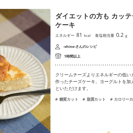
ダイエットの方も カッテ
ケーキ
81
0.2
エネルギー
食塩相当量
kcal
g
-shino-さんのレシピ
1時間以上
クリームチーズよりエネルギーの低い
作ったチーズケーキ。ヨーグルトを加
といただけます。
糖質カット
脂質カット
カロリーカ