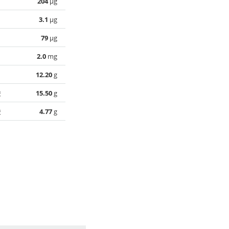
204
µg
3.1
µg
79
µg
2.0
mg
12.20
g
酸
15.50
g
酸
4.77
g