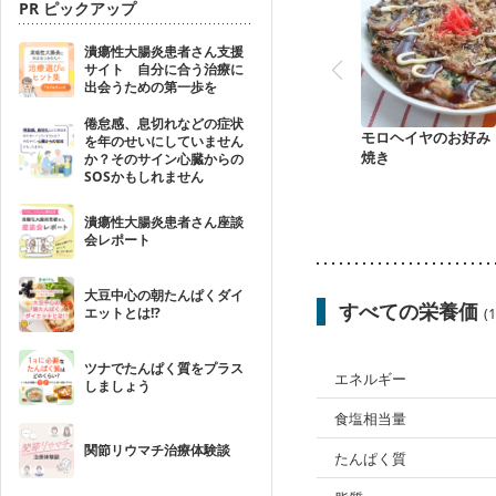
PR ピックアップ
潰瘍性大腸炎患者さん支援
サイト 自分に合う治療に
出会うための第一歩を
倦怠感、息切れなどの症状
モロヘイヤのお好み
を年のせいにしていません
焼き
か？そのサイン心臓からの
SOSかもしれません
潰瘍性大腸炎患者さん座談
会レポート
大豆中心の朝たんぱくダイ
すべての栄養価
エットとは!?
(
ツナでたんぱく質をプラス
エネルギー
しましょう
食塩相当量
関節リウマチ治療体験談
たんぱく質