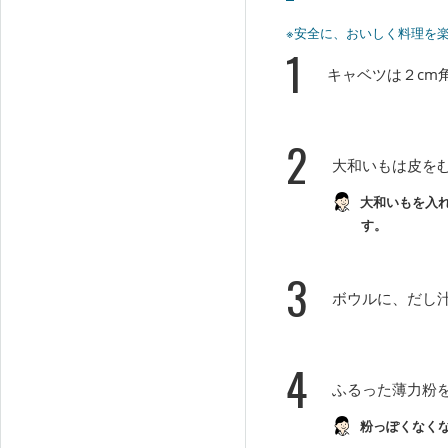
※安全に、おいしく料理を
1
キャベツは２cm
2
大和いもは皮を
大和いもを入
す。
3
ボウルに、だし
4
ふるった薄力粉
粉っぽくなく