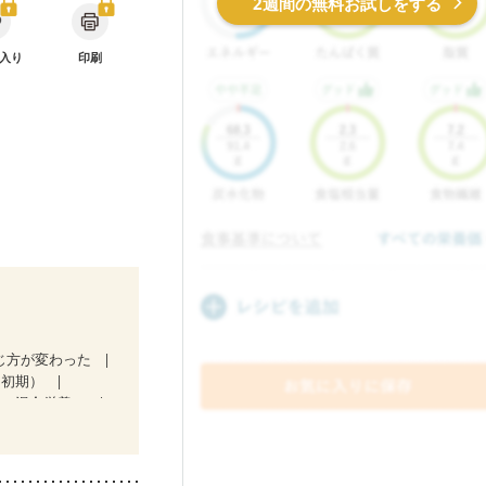
2週間の無料お試しをする
入り
印刷
じ方が変わった
（初期）
後（混合栄養）
）
更年期