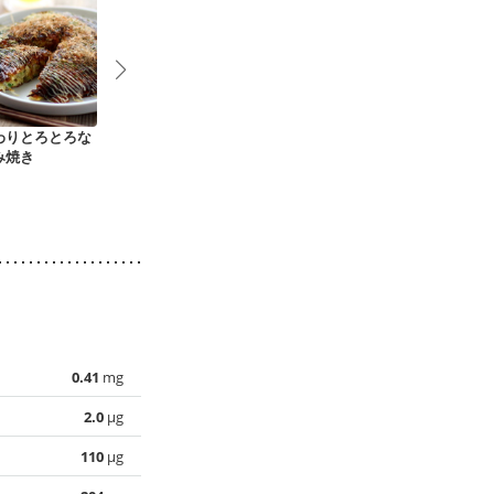
わりとろとろな
野菜たっぷり焼きそ
包丁いらずのお好み
豆腐でつくる
み焼き
ば
焼き
お好み焼き
0.41
mg
2.0
µg
110
µg