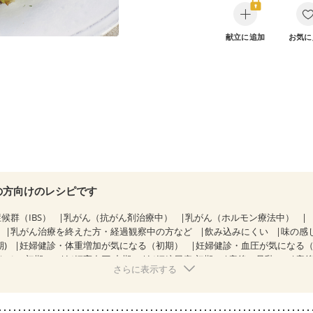
献立に追加
お気に
の方向けのレシピです
候群（IBS）
乳がん（抗がん剤治療中）
乳がん（ホルモン療法中）
乳がん治療を終えた方・経過観察中の方など
飲み込みにくい
味の感
期)
妊婦健診・体重増加が気になる（初期）
妊婦健診・血圧が気になる
なる（初期）
妊娠高血圧(中期)
妊娠糖尿病(初期)
産後（母乳）
産
さらに表示する
骨粗しょう症
関節リウマチ
乾癬
フレイル（年齢に合わせた体作り