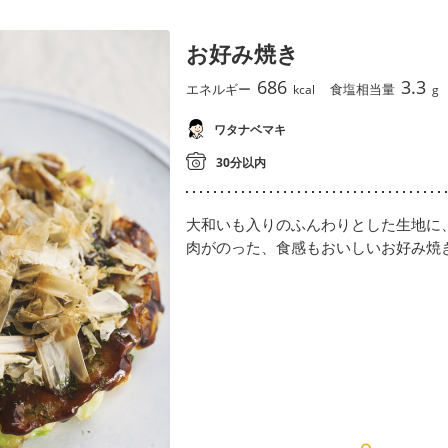
お好み焼き
686
3.3
エネルギー
食塩相当量
kcal
g
ワタナベマキ
30分以内
大和いも入りのふんわりとした生地に
肉がのった、食感もおいしいお好み焼