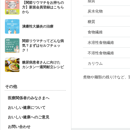
脂質
【関節リウマチをお持ちの
方】新規会員登録はこちら
炭水化物
から
糖質
潰瘍性大腸炎の治療
食物繊維
関節リウマチってどんな病
水溶性食物繊維
気？まずはセルフチェッ
ク！
不溶性食物繊維
糖尿病患者さんに向けた
カリウム
カンタン一週間献立レシピ
煮物や麺類の残り汁など、
その他
医療関係者のみなさまへ
おいしい健康について
おいしい健康へのご意見
お問い合わせ