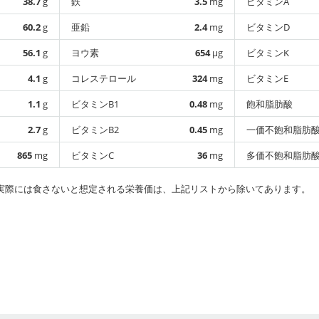
38.7
g
鉄
3.5
mg
ビタミンA
60.2
g
亜鉛
2.4
mg
ビタミンD
56.1
g
ヨウ素
654
µg
ビタミンK
4.1
g
コレステロール
324
mg
ビタミンE
1.1
g
ビタミンB1
0.48
mg
飽和脂肪酸
2.7
g
ビタミンB2
0.45
mg
一価不飽和脂肪
865
mg
ビタミンC
36
mg
多価不飽和脂肪
実際には食さないと想定される栄養価は、上記リストから除いてあります。