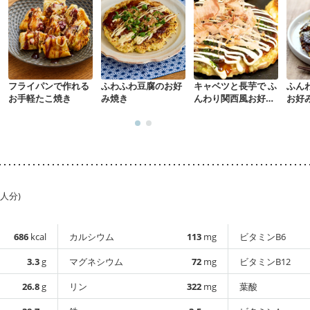
フライパンで作れる
ふわふわ豆腐のお好
キャベツと長芋で ふ
ふん
お手軽たこ焼き
み焼き
んわり関西風お好み
お好
焼き
1人分)
686
kcal
カルシウム
113
mg
ビタミンB6
3.3
g
マグネシウム
72
mg
ビタミンB12
26.8
g
リン
322
mg
葉酸