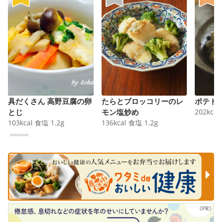
具だくさん 高野豆腐の卵
たらとブロッコリーのレ
ポテト
とじ
モン塩炒め
202
kcal
103
kcal
食塩
1.2
g
136
kcal
食塩
1.2
g