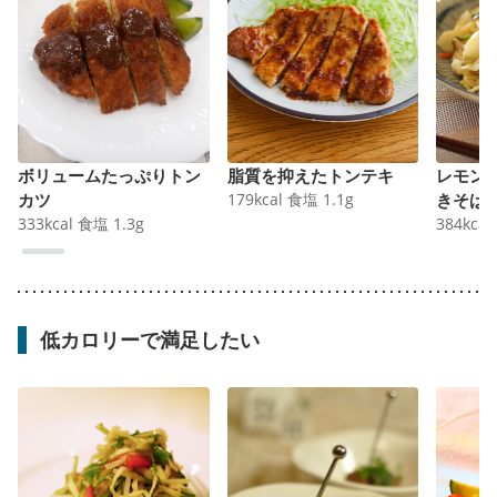
ボリュームたっぷりトン
脂質を抑えたトンテキ
レモン
カツ
179
kcal
食塩
1.1
g
きそば
333
kcal
食塩
1.3
g
384
kcal
低カロリーで満足したい