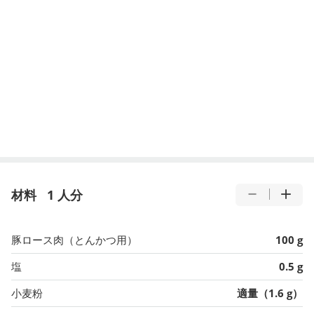
材料
1 人分
豚ロース肉（とんかつ用）
100 g
塩
0.5 g
小麦粉
適量（1.6 g）