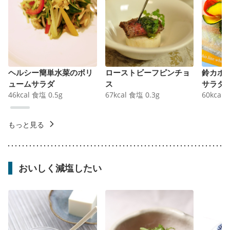
ヘルシー簡単水菜のボリ
ローストビーフピンチョ
鈴カボ
ュームサラダ
ス
サラダ
46
kcal
食塩
0.5
g
67
kcal
食塩
0.3
g
60
kcal
もっと見る
おいしく減塩したい