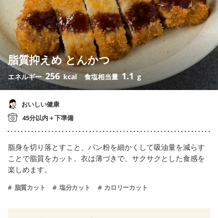
脂質抑えめ とんかつ
256
1.1
エネルギー
kcal
食塩相当量
g
おいしい健康
45分以内＋下準備
脂身を切り落とすこと、パン粉を細かくして吸油量を減らす
ことで脂質をカット。衣は薄づきで、サクサクとした食感を
楽しめます。
脂質カット
塩分カット
カロリーカット