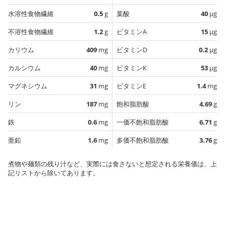
水溶性食物繊維
0.5
g
葉酸
40
µg
不溶性食物繊維
1.2
g
ビタミンA
15
µg
カリウム
409
mg
ビタミンD
0.2
µg
カルシウム
40
mg
ビタミンK
53
µg
マグネシウム
31
mg
ビタミンE
1.4
mg
リン
187
mg
飽和脂肪酸
4.69
g
鉄
0.6
mg
一価不飽和脂肪酸
6.71
g
亜鉛
1.6
mg
多価不飽和脂肪酸
3.76
g
煮物や麺類の残り汁など、実際には食さないと想定される栄養価は、上
記リストから除いてあります。