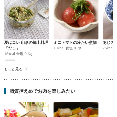
夏はコレ 山形の郷土料理
ミニトマトの冷たい煮物
あじの
「だし」
19
kcal
食塩
0.2
g
75
kcal
16
kcal
食塩
0.6
g
もっと見る
脂質控えめでお肉を楽しみたい