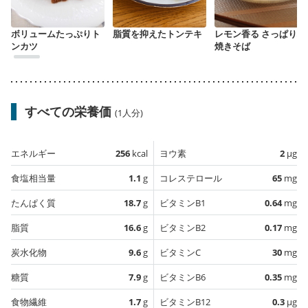
ボリュームたっぷりト
脂質を抑えたトンテキ
レモン香る さっぱり塩
ンカツ
焼きそば
すべての栄養価
(1人分)
エネルギー
256
kcal
ヨウ素
2
µg
食塩相当量
1.1
g
コレステロール
65
mg
たんぱく質
18.7
g
ビタミンB1
0.64
mg
脂質
16.6
g
ビタミンB2
0.17
mg
炭水化物
9.6
g
ビタミンC
30
mg
糖質
7.9
g
ビタミンB6
0.35
mg
食物繊維
1.7
g
ビタミンB12
0.3
µg