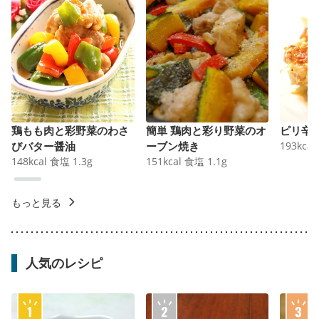
鶏もも肉と彩野菜のわさ
簡単 鶏肉と彩り野菜のオ
ピリ辛
びバター醤油
ーブン焼き
193
kcal
148
kcal
食塩
1.3
g
151
kcal
食塩
1.1
g
もっと見る
人気のレシピ