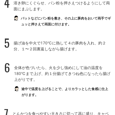
4
溶き卵にくぐらせ、パン粉を押さえつけるようにして両
面にまぶします。
バットなどにパン粉を敷き、その上に豚肉をおいて両手でギ
ュッと押さえて両面に付けます。
5
揚げ油を中火で170℃に熱して４の豚肉を入れ、約２
分、１〜２回裏返しながら揚げます。
6
全体が色づいたら、火を少し強めにして油の温度を
180℃まで上げ、約１分揚げてきつね色になったら揚げ
上がりです。
途中で温度を上げることで、よりカラッとした食感に仕上
がります。
7
とんかつを食べやすい大きさに切って器に盛り、キャベ