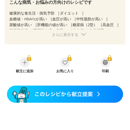
こんな病気・お悩みの方向けのレシピです
健康的な食生活・病気予防
ダイエット
血糖値・HbA1cが高い
血圧が高い
中性脂肪が高い
尿酸値が高い
肝機能の値が高い
糖尿病（2型）
高血圧
脂質異常症
高尿酸血症（痛風）
狭心症
心筋梗塞
さらに表示する
心臓弁膜症
心不全
胃ポリープ
胆石症
慢性膵炎（移行期・寛解期）
慢性便秘症
過敏性腸症候群（IBS）
糖尿病性腎症（第３期）
CKD（ステージ３b）
乳がん（抗がん剤治療中）
乳がん（ホルモン療法中）
乳がん（放射線治療中）
乳がん治療を終えた方・経過観察中の方など
妊娠中(初期)
妊婦健診・体重増加が気になる（初期）
献立に追加
お気に入り
印刷
妊婦健診・血圧が気になる（初期）
妊婦健診・血糖値が気になる（初期）
妊娠高血圧(中期)
妊娠糖尿病(初期)
産後（母乳）
産後（混合栄養）
骨折
骨粗しょう症
関節リウマチ
フレイル（年齢に合わせた体作り）
低栄養予防
貧血対策
ニキビ・肌荒れ
妊活中
更年期