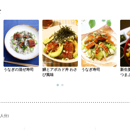
ピ
うなぎの混ぜ寿司
鰻とアボカド丼 わさ
うなぎ寿司
新生
び風味
つま
1人分)