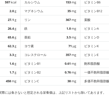
597
kcal
カルシウム
153
mg
ビタミンB6
2.0
g
マグネシウム
35
mg
ビタミンB12
27.1
g
リン
367
mg
葉酸
26.4
g
鉄
1.8
mg
ビタミンA
65.6
g
亜鉛
3.5
mg
ビタミンD
62.3
g
ヨウ素
71
µg
ビタミンK
3.3
g
コレステロール
357
mg
ビタミンE
1.6
g
ビタミンB1
0.61
mg
飽和脂肪酸
1.7
g
ビタミンB2
0.76
mg
一価不飽和脂肪
458
mg
ビタミンC
38
mg
多価不飽和脂肪
実際には食さないと想定される栄養価は、上記リストから除いてあります。