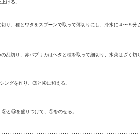
仕上げる。
に切り、種とワタをスプーンで取って薄切りにし、冷水に４〜５分
めの乱切り、赤パプリカはヘタと種を取って細切り、水菜はざく切
ッシングを作り、③と④に和える。
、②と⑤を盛りつけて、①をのせる。