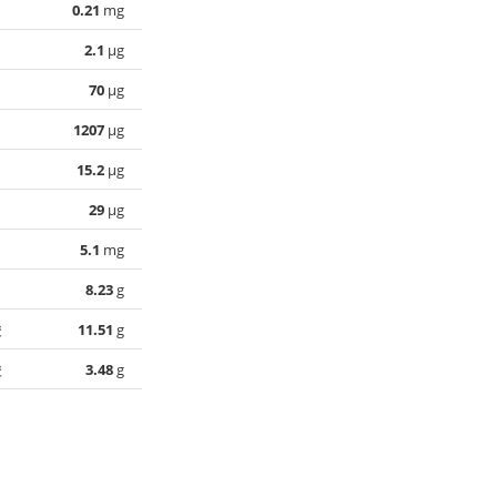
0.21
mg
2.1
µg
70
µg
1207
µg
15.2
µg
29
µg
5.1
mg
8.23
g
酸
11.51
g
酸
3.48
g