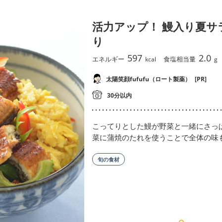
活力アップ！ 鰻入り夏サ
り
597
2.0
エネルギー
食塩相当量
kcal
g
太陽笑顔fufufu（ロート製薬）
[PR]
30分以内
こってりとした鰻が野菜と一緒にさっ
菜に蒲焼のたれを使うことで全体の味
旬の食材