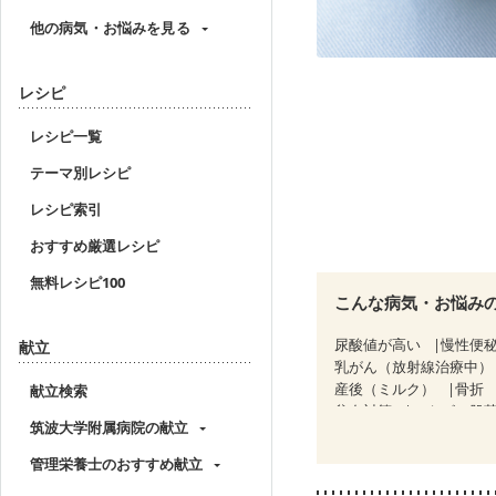
他の病気・お悩みを見る
レシピ
レシピ一覧
テーマ別レシピ
レシピ索引
おすすめ厳選レシピ
無料レシピ100
こんな病気・お悩み
尿酸値が高い
慢性便
献立
乳がん（放射線治療中）
産後（ミルク）
骨折
献立検索
貧血対策
ニキビ・肌
筑波大学附属病院の献立
管理栄養士のおすすめ献立