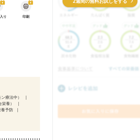
2週間の無料お試しをする
入り
印刷
モン療法中）
合栄養）
栄養予防