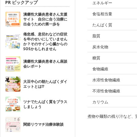
PR ピックアップ
エネルギー
食塩相当量
潰瘍性大腸炎患者さん支援
サイト 自分に合う治療に
出会うための第一歩を
たんぱく質
倦怠感、息切れなどの症状
脂質
を年のせいにしていません
か？そのサイン心臓からの
炭水化物
SOSかもしれません
糖質
潰瘍性大腸炎患者さん座談
会レポート
食物繊維
水溶性食物繊維
大豆中心の朝たんぱくダイ
エットとは!?
不溶性食物繊維
ツナでたんぱく質をプラス
カリウム
しましょう
煮物や麺類の残り汁など、
関節リウマチ治療体験談