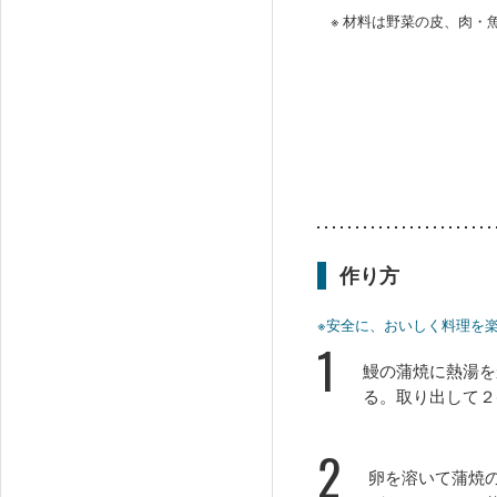
※ 材料は野菜の皮、肉
作り方
※安全に、おいしく料理を
1
鰻の蒲焼に熱湯を
る。取り出して２
2
卵を溶いて蒲焼