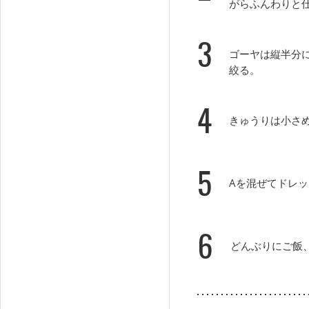
がらふんわりと
3
ゴーヤは縦半分
絞る。
4
きゅうりは小さ
5
Aを混ぜてドレ
6
どんぶりにご飯