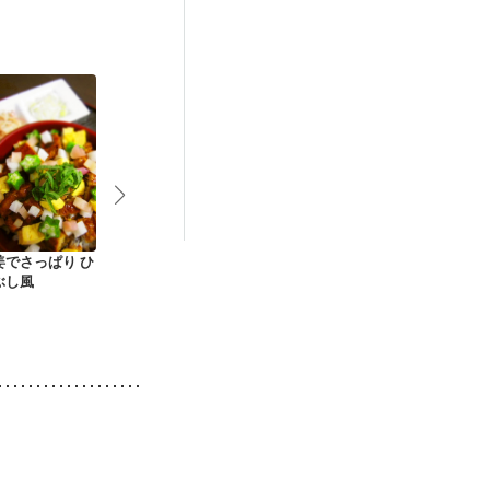
姜でさっぱり ひ
蒲焼きアレンジ シャ
バジル香る ガパオラ
スタミナ蒲焼
ぶし風
キシャキごぼうのう
イス
スピー丼
な玉丼