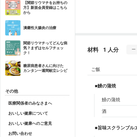
【関節リウマチをお持ちの
方】新規会員登録はこちら
から
潰瘍性大腸炎の治療
関節リウマチってどんな病
気？まずはセルフチェッ
材料
1 人分
ク！
糖尿病患者さんに向けた
ご飯
カンタン一週間献立レシピ
■鰻の蒲焼
その他
鰻の蒲焼
医療関係者のみなさまへ
酒
おいしい健康について
おいしい健康へのご意見
■旨味スクランブル
お問い合わせ