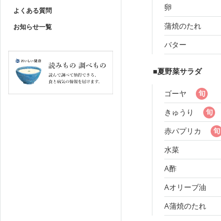
卵
よくある質問
蒲焼のたれ
お知らせ一覧
バター
■夏野菜サラダ
ゴーヤ
きゅうり
赤パプリカ
水菜
A酢
Aオリーブ油
A蒲焼のたれ