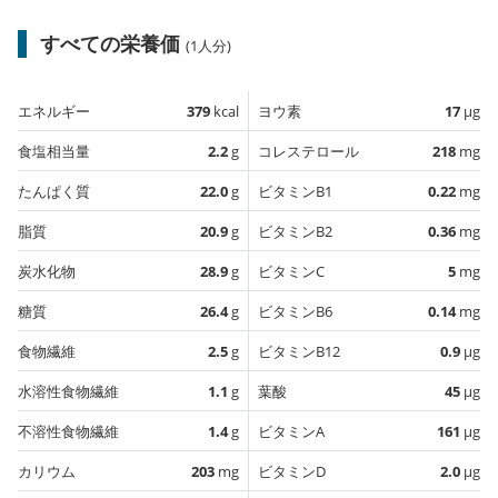
すべての栄養価
(1人分)
エネルギー
379
kcal
ヨウ素
17
µg
食塩相当量
2.2
g
コレステロール
218
mg
たんぱく質
22.0
g
ビタミンB1
0.22
mg
脂質
20.9
g
ビタミンB2
0.36
mg
炭水化物
28.9
g
ビタミンC
5
mg
糖質
26.4
g
ビタミンB6
0.14
mg
食物繊維
2.5
g
ビタミンB12
0.9
µg
水溶性食物繊維
1.1
g
葉酸
45
µg
不溶性食物繊維
1.4
g
ビタミンA
161
µg
カリウム
203
mg
ビタミンD
2.0
µg