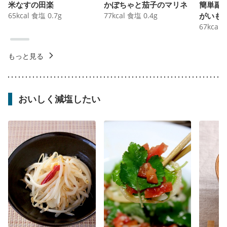
米なすの田楽
かぼちゃと茄子のマリネ
簡単副
65
kcal
食塩
0.7
g
77
kcal
食塩
0.4
g
がいも
67
kcal
もっと見る
おいしく減塩したい