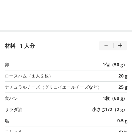
材料
1 人分
卵
1個（50 g）
ロースハム（１人２枚）
20 g
ナチュラルチーズ（グリュイエールチーズなど）
25 g
食パン
1枚（60 g）
サラダ油
小さじ1/2（2 g）
塩
0.5 g
こしょう
少々