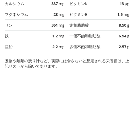
カルシウム
337
mg
ビタミンK
13
µg
マグネシウム
28
mg
ビタミンE
1.5
mg
リン
361
mg
飽和脂肪酸
8.50
g
鉄
1.2
mg
一価不飽和脂肪酸
6.94
g
亜鉛
2.2
mg
多価不飽和脂肪酸
2.57
g
煮物や麺類の残り汁など、実際には食さないと想定される栄養価は、上
記リストから除いてあります。