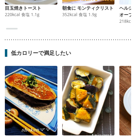
目玉焼きトースト
朝食に モンティクリスト
ヘルシ
220
kcal
食塩
1.1
g
352
kcal
食塩
1.9
g
オープ
218
kcal
低カロリーで満足したい