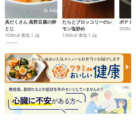
具だくさん 高野豆腐の卵
たらとブロッコリーのレ
ポテト
とじ
モン塩炒め
202
kcal
103
kcal
食塩
1.2
g
136
kcal
食塩
1.2
g