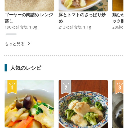
ゴーヤーの肉詰め レンジ
豚とトマトのさっぱり炒
鶏むね
蒸し
め
ック照
190
kcal
食塩
1.0
g
213
kcal
食塩
1.1
g
286
kcal
もっと見る
人気のレシピ