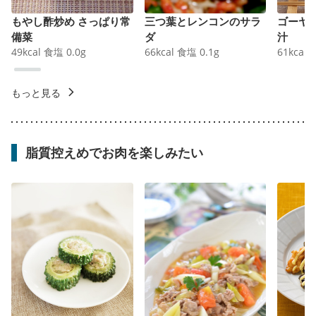
もやし酢炒め さっぱり常
三つ葉とレンコンのサラ
ゴーヤ
備菜
ダ
汁
49
kcal
食塩
0.0
g
66
kcal
食塩
0.1
g
61
kcal
もっと見る
脂質控えめでお肉を楽しみたい