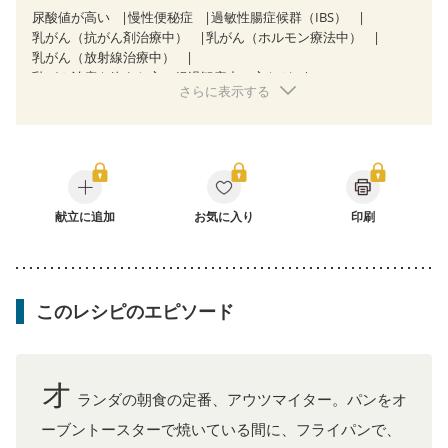
尿酸値が高い
慢性便秘症
過敏性腸症候群（IBS）
乳がん（抗がん剤治療中）
乳がん（ホルモン療法中）
乳がん（放射線治療中）
乳がん治療を終えた方・経過観察中の方など
さらに表示する
産後（ミルク）
骨折
骨粗しょう症
関節リウマチ
フレイル（年齢に合わせた体作り）
低栄養予防
貧血対策
ニキビ・肌荒れ
妊活中
更年期
献立に追加
お気に入り
印刷
このレシピのエピソード
オ
ランダの朝食の定番、アウツマイター。パンをオ
ーブントースターで焼いている間に、フライパンで、