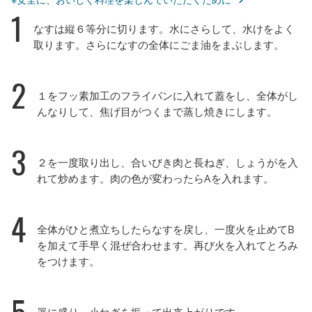
1
なすは縦６等分に切ります。水にさらして、水けをよく
取ります。さらになすの全体にごま油をまぶします。
2
１をフッ素加工のフライパンに入れて蓋をし、全体がし
んなりして、焦げ目がつくまで蒸し焼きにします。
3
２を一度取り出し、合いびき肉と長ねぎ、しょうがを入
れて炒めます。肉の色が変わったらAを入れます。
4
全体がひと煮立ちしたらなすを戻し、一度火を止めてB
を加えて手早く混ぜ合わせます。再び火を入れてとろみ
をつけます。
5
器に盛り、小ねぎを振って出来上がりです。