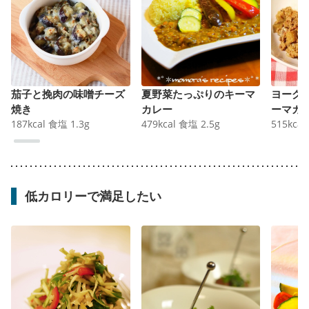
茄子と挽肉の味噌チーズ
夏野菜たっぷりのキーマ
ヨーグ
焼き
カレー
ーマカ
187
kcal
食塩
1.3
g
479
kcal
食塩
2.5
g
515
kcal
低カロリーで満足したい