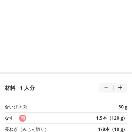
材料
1 人分
合いびき肉
50 g
なす
1.5本（120 g）
長ねぎ（みじん切り）
1/8本（10 g）