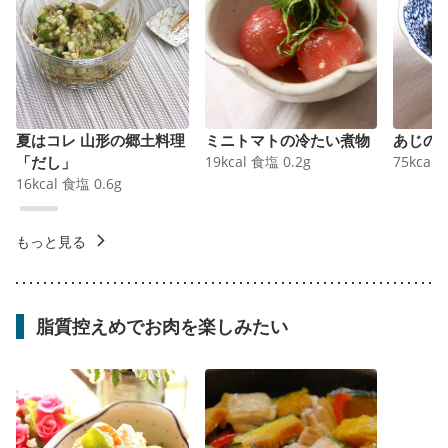
夏はコレ 山形の郷土料理
ミニトマトの冷たい煮物
あじの
「だし」
19
kcal
食塩
0.2
g
75
kcal
16
kcal
食塩
0.6
g
もっと見る
脂質控えめでお肉を楽しみたい