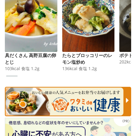
具だくさん 高野豆腐の卵
たらとブロッコリーのレ
ポテト
とじ
モン塩炒め
202
kcal
103
kcal
食塩
1.2
g
136
kcal
食塩
1.2
g