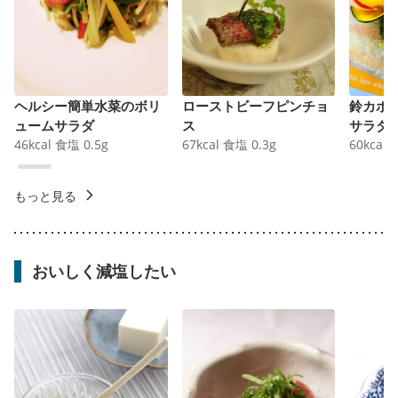
ヘルシー簡単水菜のボリ
ローストビーフピンチョ
鈴カボ
ュームサラダ
ス
サラダ
46
kcal
食塩
0.5
g
67
kcal
食塩
0.3
g
60
kcal
もっと見る
おいしく減塩したい