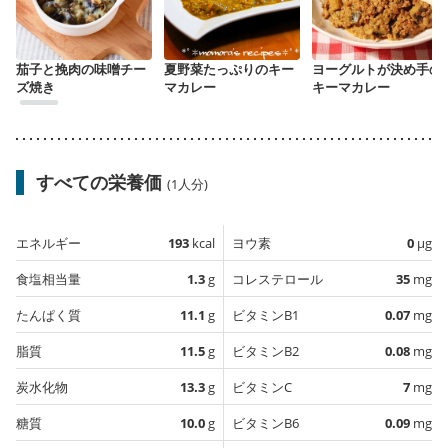
茄子と挽肉の味噌チー
夏野菜たっぷりのキー
ヨーグルトが決め手の
ズ焼き
マカレー
キーマカレー
すべての栄養価
(1人分)
エネルギー
193
kcal
ヨウ素
0
µg
食塩相当量
1.3
g
コレステロール
35
mg
たんぱく質
11.1
g
ビタミンB1
0.07
mg
脂質
11.5
g
ビタミンB2
0.08
mg
炭水化物
13.3
g
ビタミンC
7
mg
糖質
10.0
g
ビタミンB6
0.09
mg