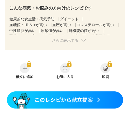
こんな病気・お悩みの方向けのレシピです
健康的な食生活・病気予防
ダイエット
血糖値・HbA1cが高い
血圧が高い
コレステロールが高い
中性脂肪が高い
尿酸値が高い
肝機能の値が高い
腎機能の値が高い
糖尿病（2型）
高血圧
脂質異常症
さらに表示する
高尿酸血症（痛風）
狭心症
心筋梗塞
心臓弁膜症
心不全
胃ポリープ
胆石症
非アルコール性脂肪肝
慢性便秘症
過敏性腸症候群（IBS）
睡眠時無呼吸症候群
糖尿病性腎症（第１期）
糖尿病性腎症（第２期）
糖尿病性腎症（第３期）
CKD（ステージ１）
CKD（ステージ２）
CKD（ステージ３a）
CKD（ステージ３b）
献立に追加
乳がん（抗がん剤治療中）
お気に入り
印刷
乳がん（ホルモン療法中）
乳がん（放射線治療中）
乳がん治療を終えた方・経過観察中の方など
飲み込みにくい
食欲がない
産後（ミルク）
骨折
骨粗しょう症
乾癬
低栄養予防
貧血対策
ニキビ・肌荒れ
妊活中
更年期