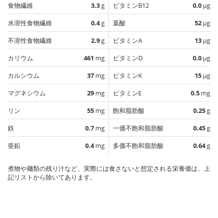
食物繊維
3.3
g
ビタミンB12
0.0
µg
水溶性食物繊維
0.4
g
葉酸
52
µg
不溶性食物繊維
2.9
g
ビタミンA
13
µg
カリウム
461
mg
ビタミンD
0.0
µg
カルシウム
37
mg
ビタミンK
15
µg
マグネシウム
29
mg
ビタミンE
0.5
mg
リン
55
mg
飽和脂肪酸
0.25
g
鉄
0.7
mg
一価不飽和脂肪酸
0.45
g
亜鉛
0.4
mg
多価不飽和脂肪酸
0.64
g
煮物や麺類の残り汁など、実際には食さないと想定される栄養価は、上
記リストから除いてあります。