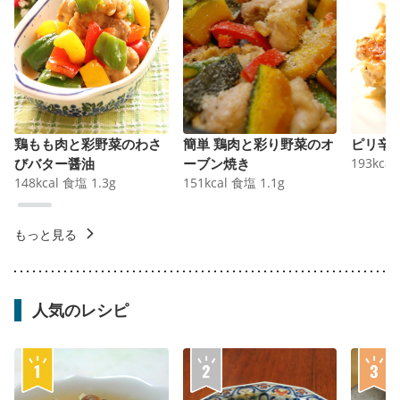
鶏もも肉と彩野菜のわさ
簡単 鶏肉と彩り野菜のオ
ピリ辛
びバター醤油
ーブン焼き
193
kcal
148
kcal
食塩
1.3
g
151
kcal
食塩
1.1
g
もっと見る
人気のレシピ