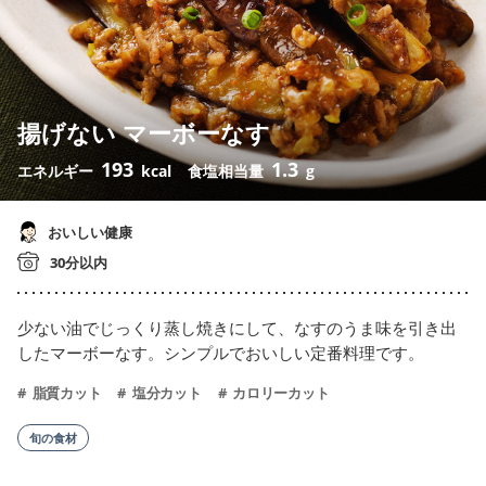
揚げない マーボーなす
193
1.3
エネルギー
kcal
食塩相当量
g
おいしい健康
30分以内
少ない油でじっくり蒸し焼きにして、なすのうま味を引き出
したマーボーなす。シンプルでおいしい定番料理です。
脂質カット
塩分カット
カロリーカット
旬の食材