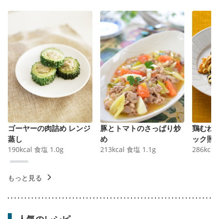
ゴーヤーの肉詰め レンジ
豚とトマトのさっぱり炒
鶏むね
蒸し
め
ック照
190
kcal
食塩
1.0
g
213
kcal
食塩
1.1
g
286
kcal
もっと見る
人気のレシピ