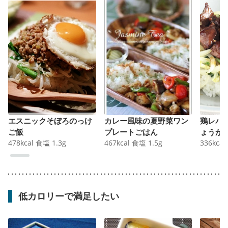
エスニックそぼろのっけ
カレー風味の夏野菜ワン
鶏レバ
ご飯
プレートごはん
ょうが
478
kcal
食塩
1.3
g
467
kcal
食塩
1.5
g
336
kcal
低カロリーで満足したい