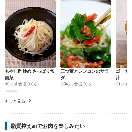
もやし酢炒め さっぱり常
三つ葉とレンコンのサラ
ゴーヤ
備菜
ダ
汁
49
kcal
食塩
0.0
g
66
kcal
食塩
0.1
g
61
kcal
もっと見る
脂質控えめでお肉を楽しみたい