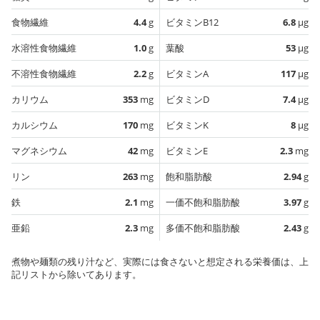
食物繊維
4.4
g
ビタミンB12
6.8
µg
水溶性食物繊維
1.0
g
葉酸
53
µg
不溶性食物繊維
2.2
g
ビタミンA
117
µg
カリウム
353
mg
ビタミンD
7.4
µg
カルシウム
170
mg
ビタミンK
8
µg
マグネシウム
42
mg
ビタミンE
2.3
mg
リン
263
mg
飽和脂肪酸
2.94
g
鉄
2.1
mg
一価不飽和脂肪酸
3.97
g
亜鉛
2.3
mg
多価不飽和脂肪酸
2.43
g
煮物や麺類の残り汁など、実際には食さないと想定される栄養価は、上
記リストから除いてあります。