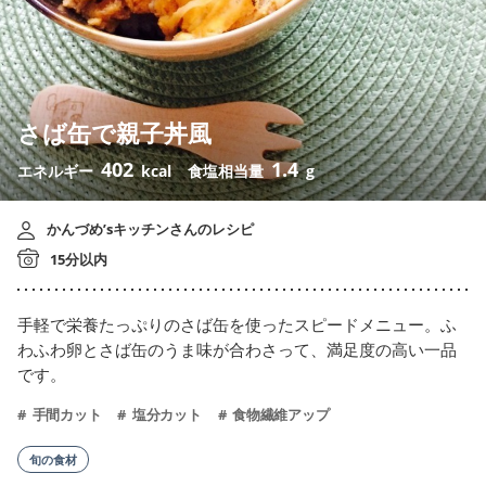
さば缶で親子丼風
402
1.4
エネルギー
kcal
食塩相当量
g
かんづめ’sキッチンさんのレシピ
15分以内
手軽で栄養たっぷりのさば缶を使ったスピードメニュー。ふ
わふわ卵とさば缶のうま味が合わさって、満足度の高い一品
です。
手間カット
塩分カット
食物繊維アップ
旬の食材