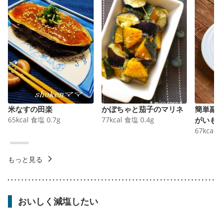
米なすの田楽
かぼちゃと茄子のマリネ
簡単副
65
kcal
食塩
0.7
g
77
kcal
食塩
0.4
g
がいも
67
kcal
もっと見る
おいしく減塩したい