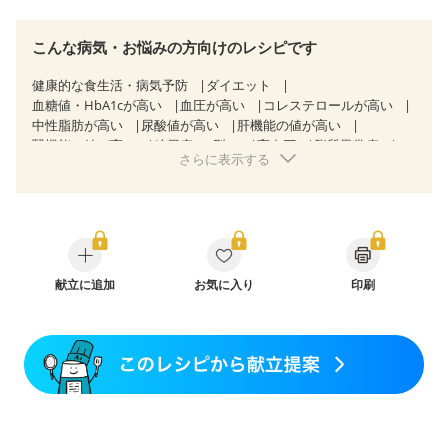
こんな病気・お悩みの方向けのレシピです
健康的な食生活・病気予防
ダイエット
血糖値・HbA1cが高い
血圧が高い
コレステロールが高い
中性脂肪が高い
尿酸値が高い
肝機能の値が高い
腎機能の値が高い
糖尿病（2型）
高血圧
脂質異常症
さらに表示する
高尿酸血症（痛風）
胆石症
慢性膵炎（移行期・寛解期）
非アルコール性脂肪肝
痔
慢性便秘症
過敏性腸症候群（IBS）
睡眠時無呼吸症候群
糖尿病性腎症（第１期）
糖尿病性腎症（第２期）
糖尿病性腎症（第３期）
CKD（ステージ１）
CKD（ステージ２）
CKD（ステージ３b）
乳がん（抗がん剤治療中）
献立に追加
お気に入り
乳がん（ホルモン療法中）
印刷
乳がん（放射線治療中）
乳がん治療を終えた方・経過観察中の方など
飲み込みにくい
食欲がない
妊娠中(初期)
妊婦健診・体重増加が気になる（初期）
妊婦健診・血圧が気になる（初期）
妊婦健診・血糖値が気になる（初期）
妊娠高血圧(中期)
妊娠糖尿病(初期)
産後（母乳）
産後（混合栄養）
産後（ミルク）
骨折
骨粗しょう症
関節リウマチ