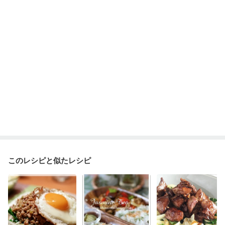
乾癬
フレイル（年齢に合わせた体作り）
低栄養予防
貧血対策
ニキビ・肌荒れ
妊活中
更年期
このレシピと似たレシピ