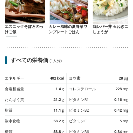
エスニックそぼろのっ
カレー風味の夏野菜ワ
鶏レバー丼 玉ねぎニラ
けご飯
ンプレートごはん
しょうが
すべての栄養価
(1人分)
エネルギー
402
kcal
ヨウ素
28
µg
食塩相当量
1.4
g
コレステロール
228
mg
たんぱく質
21.2
g
ビタミンB1
0.16
mg
脂質
11.1
g
ビタミンB2
0.42
mg
炭水化物
58.2
g
ビタミンC
5
mg
糖質
53.8
g
ビタミンB6
0.34
mg