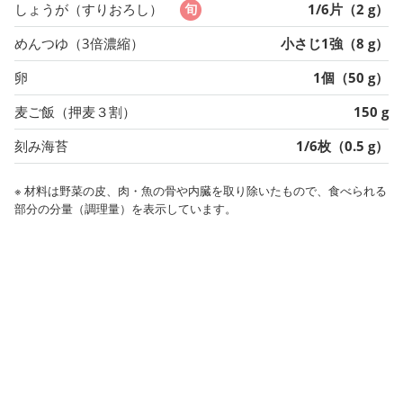
しょうが（すりおろし）
1/6片（2 g）
めんつゆ（3倍濃縮）
小さじ1強（8 g）
卵
1個（50 g）
麦ご飯（押麦３割）
150 g
刻み海苔
1/6枚（0.5 g）
※ 材料は野菜の皮、肉・魚の骨や内臓を取り除いたもので、食べられる
部分の分量（調理量）を表示しています。