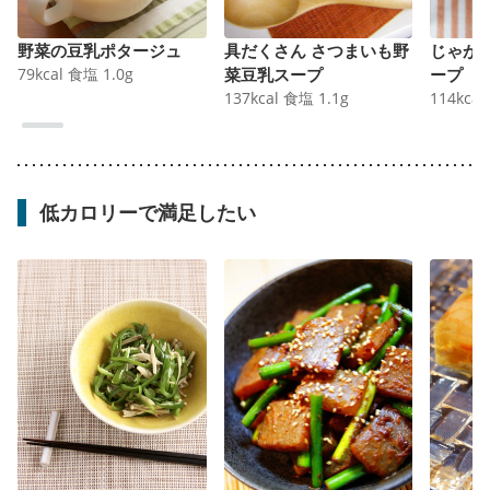
野菜の豆乳ポタージュ
具だくさん さつまいも野
じゃが
79
kcal
食塩
1.0
g
菜豆乳スープ
ープ
137
kcal
食塩
1.1
g
114
kcal
低カロリーで満足したい