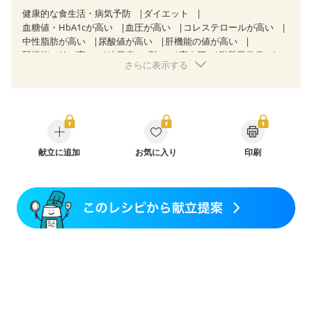
健康的な食生活・病気予防
ダイエット
血糖値・HbA1cが高い
血圧が高い
コレステロールが高い
中性脂肪が高い
尿酸値が高い
肝機能の値が高い
腎機能の値が高い
糖尿病（2型）
高血圧
脂質異常症
さらに表示する
高尿酸血症（痛風）
狭心症
心筋梗塞
心臓弁膜症
心不全
胃ポリープ
胆石症
慢性膵炎（移行期・寛解期）
非アルコール性脂肪肝
慢性便秘症
過敏性腸症候群（IBS）
睡眠時無呼吸症候群
糖尿病性腎症（第１期）
糖尿病性腎症（第２期）
CKD（ステージ１）
CKD（ステージ２）
乳がん（抗がん剤治療中）
献立に追加
お気に入り
乳がん（ホルモン療法中）
印刷
乳がん（放射線治療中）
乳がん治療を終えた方・経過観察中の方など
味の感じ方が変わった
食欲がない
産後（ミルク）
骨折
関節リウマチ
乾癬
フレイル（年齢に合わせた体作り）
貧血対策
ニキビ・肌荒れ
妊活中
更年期