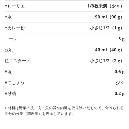
Aローリエ
1/8枚未満（少々）
A水
90 ml（90 g）
Aカレー粉
小さじ1/2（1 g）
コーン
5 g
豆乳
40 ml（40 g）
粒マスタード
小さじ1/2（2 g）
B塩
0.6 g
Bこしょう
少々
B砂糖
0.2 g
※ 材料は野菜の皮、肉・魚の骨や内臓を取り除いたもので、食べられる
部分の分量（調理量）を表示しています。