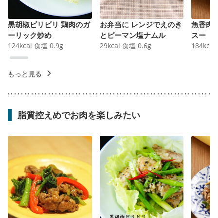
黒胡椒ビリビリ 鶏肉のガ
お弁当に レンジでえのき
魚香肉
ーリック炒め
とピーマン塩ナムル
スー
124
kcal
食塩
0.9
g
29
kcal
食塩
0.6
g
184
kcal
もっと見る
脂質控えめでお肉を楽しみたい