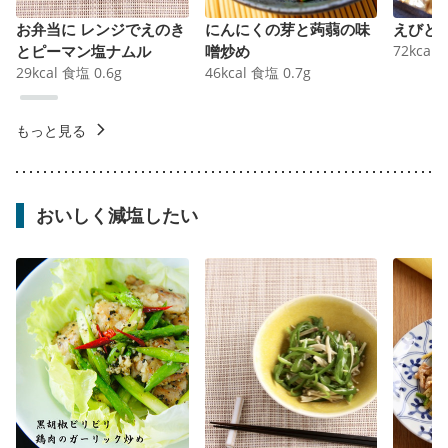
お弁当に レンジでえのき
にんにくの芽と蒟蒻の味
えびと
とピーマン塩ナムル
噌炒め
72
kcal
29
kcal
食塩
0.6
g
46
kcal
食塩
0.7
g
もっと見る
おいしく減塩したい