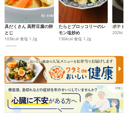
具だくさん 高野豆腐の卵
たらとブロッコリーのレ
ポテト
とじ
モン塩炒め
202
kcal
103
kcal
食塩
1.2
g
136
kcal
食塩
1.2
g