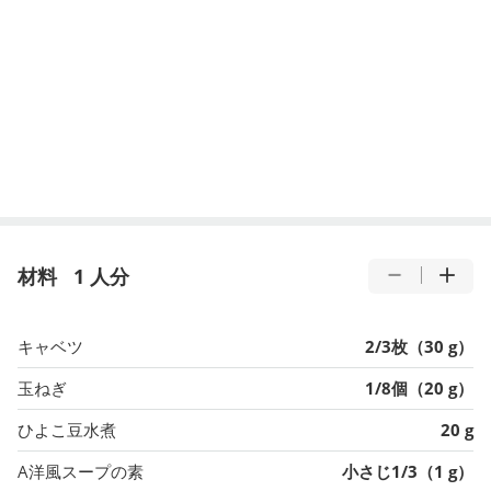
材料
1 人分
キャベツ
2/3枚（30 g）
玉ねぎ
1/8個（20 g）
ひよこ豆水煮
20 g
A洋風スープの素
小さじ1/3（1 g）