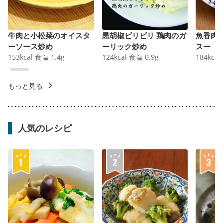
牛肉と小松菜のオイスタ
黒胡椒ビリビリ 鶏肉のガ
魚香肉
ーソース炒め
ーリック炒め
スー
153
kcal
食塩
1.4
g
124
kcal
食塩
0.9
g
184
kcal
もっと見る
人気のレシピ