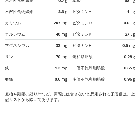
水溶性食物繊維
0.7
g
葉酸
58
µg
不溶性食物繊維
3.3
g
ビタミンA
1
µg
カリウム
263
mg
ビタミンD
0.0
µg
カルシウム
40
mg
ビタミンK
27
µg
マグネシウム
32
mg
ビタミンE
0.5
mg
リン
70
mg
飽和脂肪酸
0.28
g
鉄
1.2
mg
一価不飽和脂肪酸
0.65
g
亜鉛
0.6
mg
多価不飽和脂肪酸
0.96
g
煮物や麺類の残り汁など、実際には食さないと想定される栄養価は、上
記リストから除いてあります。