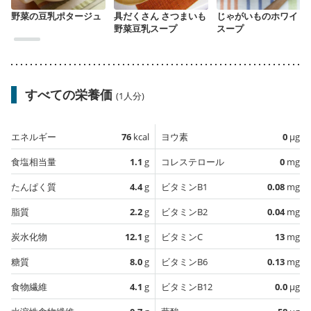
野菜の豆乳ポタージュ
具だくさん さつまいも
じゃがいものホワイト
野菜豆乳スープ
スープ
すべての栄養価
(1人分)
エネルギー
76
kcal
ヨウ素
0
µg
食塩相当量
1.1
g
コレステロール
0
mg
たんぱく質
4.4
g
ビタミンB1
0.08
mg
脂質
2.2
g
ビタミンB2
0.04
mg
炭水化物
12.1
g
ビタミンC
13
mg
糖質
8.0
g
ビタミンB6
0.13
mg
食物繊維
4.1
g
ビタミンB12
0.0
µg