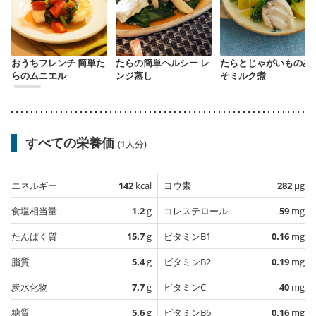
おうちフレンチ 簡単た
たらの簡単ヘルシー レ
たらとじゃがいものみ
らのムニエル
ンジ蒸し
そミルク煮
すべての栄養価
(1人分)
エネルギー
142
kcal
ヨウ素
282
µg
食塩相当量
1.2
g
コレステロール
59
mg
たんぱく質
15.7
g
ビタミンB1
0.16
mg
脂質
5.4
g
ビタミンB2
0.19
mg
炭水化物
7.7
g
ビタミンC
40
mg
糖質
5.6
g
ビタミンB6
0.16
mg