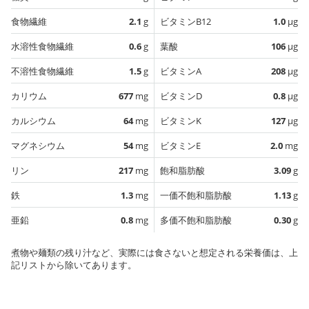
食物繊維
2.1
g
ビタミンB12
1.0
µg
水溶性食物繊維
0.6
g
葉酸
106
µg
不溶性食物繊維
1.5
g
ビタミンA
208
µg
カリウム
677
mg
ビタミンD
0.8
µg
カルシウム
64
mg
ビタミンK
127
µg
マグネシウム
54
mg
ビタミンE
2.0
mg
リン
217
mg
飽和脂肪酸
3.09
g
鉄
1.3
mg
一価不飽和脂肪酸
1.13
g
亜鉛
0.8
mg
多価不飽和脂肪酸
0.30
g
煮物や麺類の残り汁など、実際には食さないと想定される栄養価は、上
記リストから除いてあります。