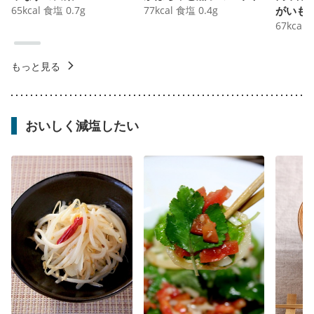
65
kcal
食塩
0.7
g
77
kcal
食塩
0.4
g
がいも
67
kcal
もっと見る
おいしく減塩したい