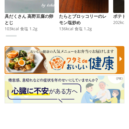
具だくさん 高野豆腐の卵
たらとブロッコリーのレ
ポテト
とじ
モン塩炒め
202
kcal
103
kcal
食塩
1.2
g
136
kcal
食塩
1.2
g