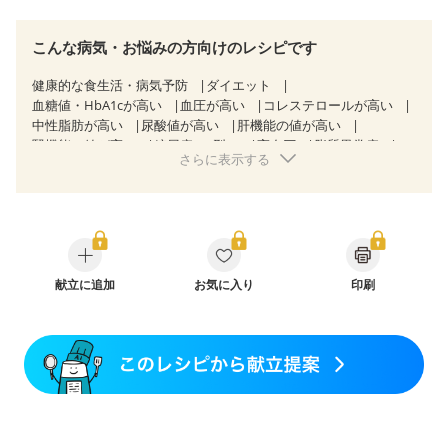
こんな病気・お悩みの方向けのレシピです
健康的な食生活・病気予防
ダイエット
血糖値・HbA1cが高い
血圧が高い
コレステロールが高い
中性脂肪が高い
尿酸値が高い
肝機能の値が高い
腎機能の値が高い
糖尿病（2型）
高血圧
脂質異常症
さらに表示する
高尿酸血症（痛風）
狭心症
心筋梗塞
心臓弁膜症
心不全
胃ポリープ
逆流性食道炎
胆石症
慢性膵炎（移行期・寛解期）
非アルコール性脂肪肝
痔
慢性便秘症
過敏性腸症候群（IBS）
睡眠時無呼吸症候群
糖尿病性腎症（第１期）
糖尿病性腎症（第２期）
糖尿病性腎症（第３期）
CKD（ステージ１）
CKD（ステージ２）
献立に追加
CKD（ステージ３a）
お気に入り
印刷
乳がん（抗がん剤治療中）
乳がん（ホルモン療法中）
乳がん（放射線治療中）
乳がん治療を終えた方・経過観察中の方など
胃がん（抗がん剤治療中）
胃がん治療を終えた方・経過観察中の方
大腸がん治療を終えた方・経過観察中の方
大腸がん（抗がん剤治療中）
大腸がん（放射線治療中）
飲み込みにくい
食欲がない
消化不良
妊娠中(初期)