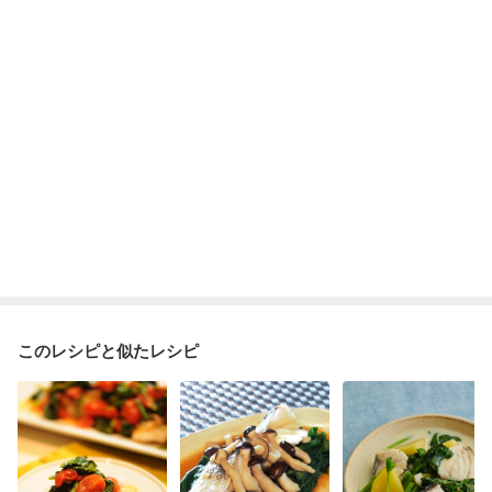
妊婦健診・体重増加が気になる（初期）
妊婦健診・血圧が気になる（初期）
妊婦健診・血糖値が気になる（初期）
妊娠高血圧(中期)
妊娠糖尿病(初期)
産後（母乳）
産後（混合栄養）
産後（ミルク）
骨折
骨粗しょう症
関節リウマチ
乾癬
フレイル（年齢に合わせた体作り）
低栄養予防
貧血対策
ニキビ・肌荒れ
妊活中
更年期
このレシピと似たレシピ