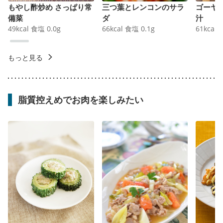
もやし酢炒め さっぱり常
三つ葉とレンコンのサラ
ゴーヤ
備菜
ダ
汁
49
kcal
食塩
0.0
g
66
kcal
食塩
0.1
g
61
kcal
もっと見る
脂質控えめでお肉を楽しみたい