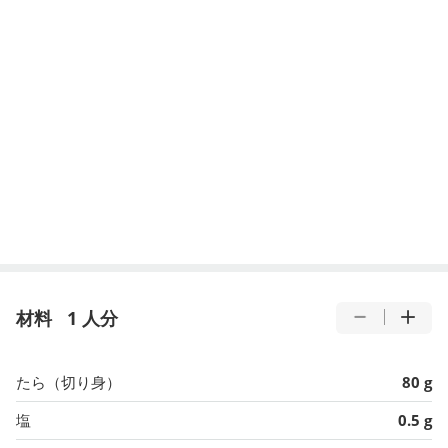
材料
1 人分
たら（切り身）
80 g
塩
0.5 g