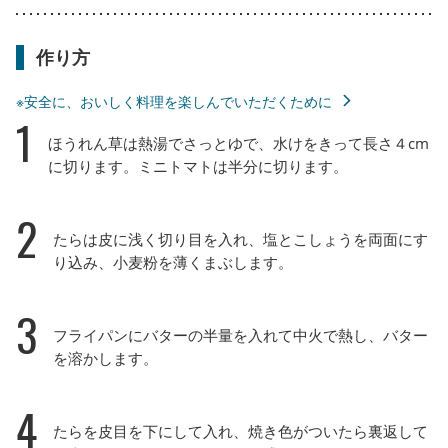
作り方
※安全に、おいしく料理を楽しんでいただくために
1
ほうれん草は熱湯でさっとゆで、水けをきって長さ４cm
に切ります。ミニトマトは半分に切ります。
2
たらは皮に浅く切り目を入れ、塩とこしょうを両面にす
り込み、小麦粉を薄くまぶします。
3
フライパンにバターの半量を入れて中火で熱し、バター
を溶かします。
4
たらを皮目を下にして入れ、焼き色がついたら裏返して