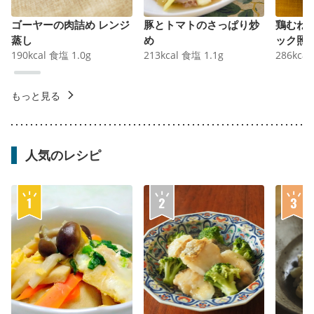
ゴーヤーの肉詰め レンジ
豚とトマトのさっぱり炒
鶏むね
蒸し
め
ック照
190
kcal
食塩
1.0
g
213
kcal
食塩
1.1
g
286
kcal
もっと見る
人気のレシピ