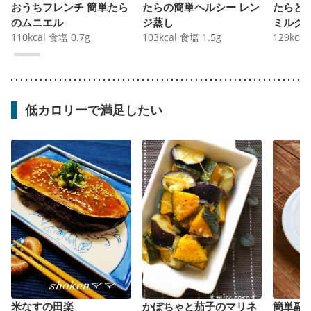
おうちフレンチ 簡単たら
たらの簡単ヘルシー レン
たらと
のムニエル
ジ蒸し
ミルク
110
kcal
食塩
0.7
g
103
kcal
食塩
1.5
g
129
kcal
低カロリーで満足したい
米なすの田楽
かぼちゃと茄子のマリネ
簡単副