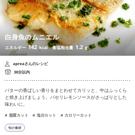
白身魚のムニエル
142
1.2
エネルギー
kcal
食塩相当量
g
apreaさんのレシピ
30分以内
バターの香ばしい香りをまとわせてカリッと、中はふっくら
と焼き上げましょう。パセリレモンソースがさっぱりとした
味わいに。
脂質カット
塩分カット
カロリーカット
旬の食材