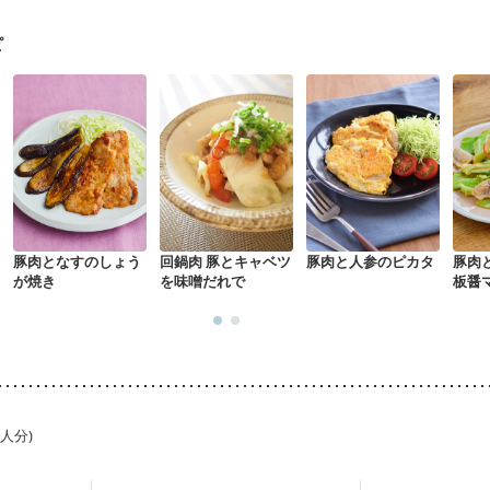
ピ
豚肉となすのしょう
回鍋肉 豚とキャベツ
豚肉と人参のピカタ
豚肉
が焼き
を味噌だれで
板醤
1人分)