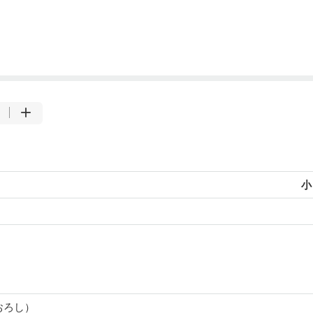
小
おろし）