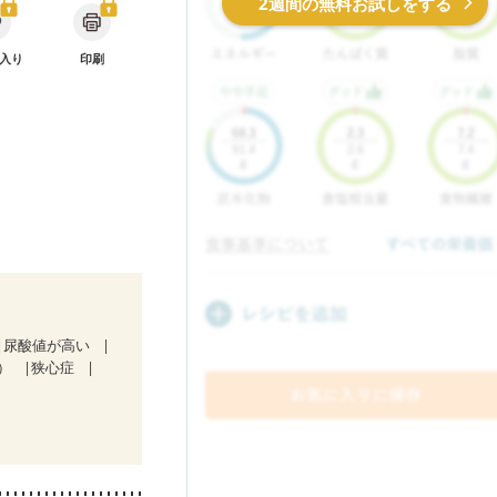
2週間の無料お試しをする
入り
印刷
尿酸値が高い
）
狭心症
放射線治療中）
折
キビ・肌荒れ