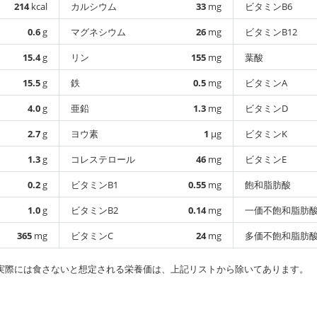
214
kcal
カルシウム
33
mg
ビタミンB6
0.6
g
マグネシウム
26
mg
ビタミンB12
15.4
g
リン
155
mg
葉酸
15.5
g
鉄
0.5
mg
ビタミンA
4.0
g
亜鉛
1.3
mg
ビタミンD
2.7
g
ヨウ素
1
µg
ビタミンK
1.3
g
コレステロール
46
mg
ビタミンE
0.2
g
ビタミンB1
0.55
mg
飽和脂肪酸
1.0
g
ビタミンB2
0.14
mg
一価不飽和脂肪
365
mg
ビタミンC
24
mg
多価不飽和脂肪
実際には食さないと想定される栄養価は、上記リストから除いてあります。