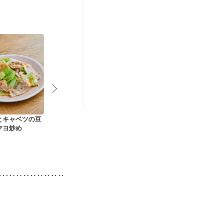
とキャベツの豆
とんかつ
豚のしょうが焼き
ひきわり納豆
マヨ炒め
鍋肉