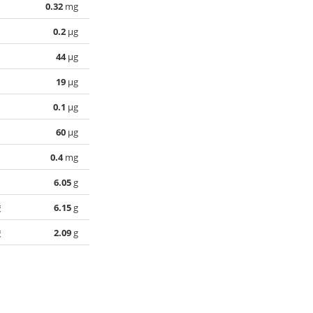
0.32
mg
0.2
µg
44
µg
19
µg
0.1
µg
60
µg
0.4
mg
6.05
g
酸
6.15
g
酸
2.09
g