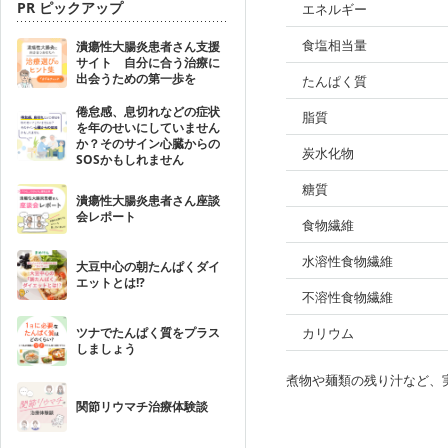
PR ピックアップ
エネルギー
食塩相当量
潰瘍性大腸炎患者さん支援
サイト 自分に合う治療に
出会うための第一歩を
たんぱく質
倦怠感、息切れなどの症状
脂質
を年のせいにしていません
か？そのサイン心臓からの
炭水化物
SOSかもしれません
糖質
潰瘍性大腸炎患者さん座談
会レポート
食物繊維
水溶性食物繊維
大豆中心の朝たんぱくダイ
エットとは!?
不溶性食物繊維
ツナでたんぱく質をプラス
カリウム
しましょう
煮物や麺類の残り汁など、
関節リウマチ治療体験談