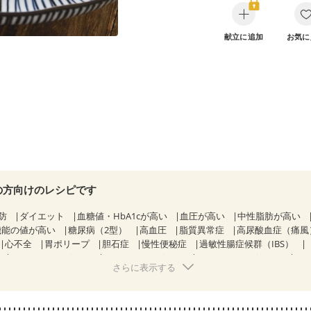
献立に追加
お気に
の方向けのレシピです
防
ダイエット
血糖値・HbA1cが高い
血圧が高い
中性脂肪が高い
機能の値が高い
糖尿病（2型）
高血圧
脂質異常症
高尿酸血症（痛風
心不全
胃ポリープ
胆石症
慢性便秘症
過敏性腸症候群（IBS）
CKD（ステージ１）
CKD（ステージ２）
CKD（ステージ３a）
さらに表示する
透析
乳がん（抗がん剤治療中）
乳がん（ホルモン療法中）
乳がん（
経過観察中の方など
飲み込みにくい
食欲がない
産後（ミルク）
骨
ウマチ
フレイル（年齢に合わせた体作り）
低栄養予防
貧血対策
ニ