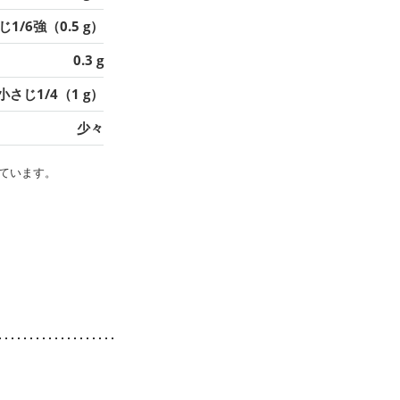
1/6強（0.5 g）
0.3 g
小さじ1/4（1 g）
少々
ています。