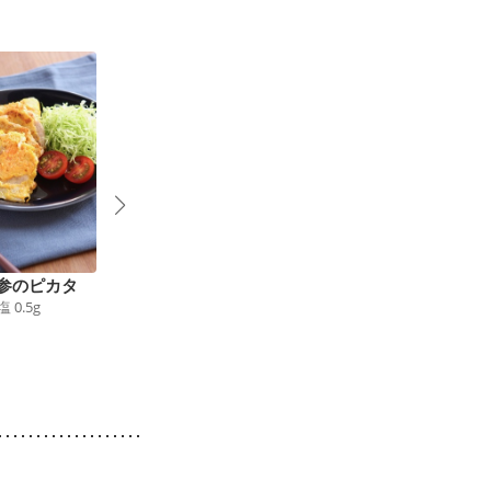
参のピカタ
豚肉とキャベツの豆板
とんかつ
塩
0.5
g
547
kcal
食塩
1.8
g
3
醤マヨ炒め
204
kcal
食塩
1.0
g