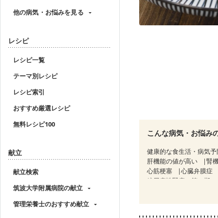
他の病気・お悩みを見る
レシピ
レシピ一覧
テーマ別レシピ
レシピ索引
おすすめ厳選レシピ
無料レシピ100
こんな病気・お悩み
健康的な食生活・病気予
献立
肝機能の値が高い
腎
心筋梗塞
心臓弁膜症
献立検索
糖尿病性腎症（第３期）
筑波大学附属病院の献立
CKD（ステージ３b）
乳がん治療を終えた方・
管理栄養士のおすすめ献立
骨粗しょう症
関節リ