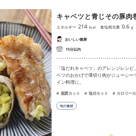
キャベツと青じその豚肉
214
0.6
エネルギー
食塩相当量
kcal
g
おいしい健康
15分以内
「塩だれキャベツ」のアレンジレシピ
ベツのおかげで薄切り肉がジューシー
イン料理に。
脂質カット
塩分カット
カロリーカ
旬の食材