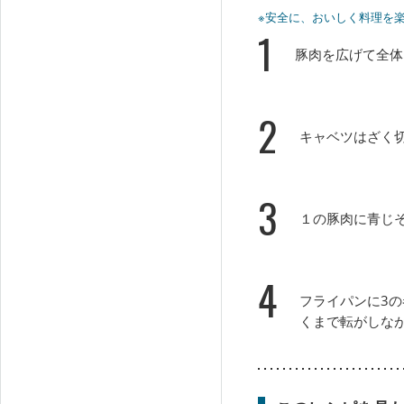
※安全に、おいしく料理を
1
豚肉を広げて全体
2
キャベツはざく
3
１の豚肉に青じ
4
フライパンに3
くまで転がしな