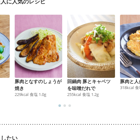
た人に人気のレシピ
豚肉となすのしょうが
回鍋肉 豚とキャベツ
豚肉と人
318
kcal
食
焼き
を味噌だれで
229
kcal
食塩
1.0
g
255
kcal
食塩
1.2
g
足したい