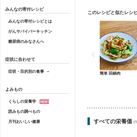
妊活中
更年期
みんなの寄付レシピ
このレシピと似たレシ
みんなの寄付レシピとは
がんサバイバーキッチン
糖尿病のみなさんへ
症状に合わせて
症状・目的別の食事
簡単 回鍋肉
よみもの
くらしの栄養学
読みもの調べもの
すべての栄養価
月刊おいしい健康
(