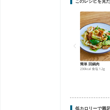
このレシピを見
簡単 回鍋肉
230
kcal
食塩
1.2
g
低カロリーで満