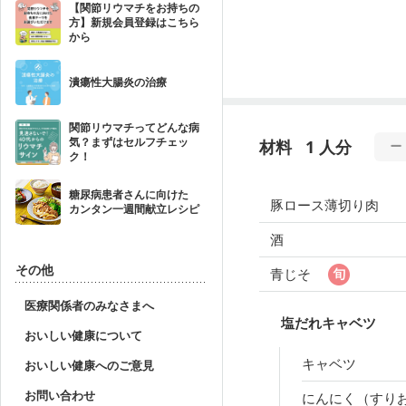
【関節リウマチをお持ちの
方】新規会員登録はこちら
から
潰瘍性大腸炎の治療
関節リウマチってどんな病
気？まずはセルフチェッ
材料
1 人分
ク！
糖尿病患者さんに向けた
豚ロース薄切り肉
カンタン一週間献立レシピ
酒
その他
青じそ
医療関係者のみなさまへ
塩だれキャベツ
おいしい健康について
キャベツ
おいしい健康へのご意見
お問い合わせ
にんにく（すり