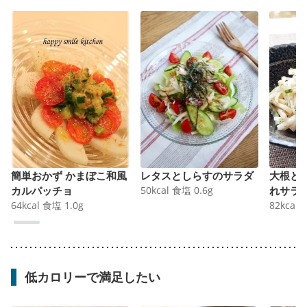
簡単おかず かまぼこ和風
レタスとしらすのサラダ
大根と
カルパッチョ
50
kcal
食塩
0.6
g
れサラ
64
kcal
食塩
1.0
g
82
kcal
低カロリーで満足したい