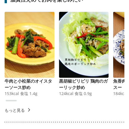
牛肉と小松菜のオイスタ
黒胡椒ビリビリ 鶏肉のガ
魚香肉
ーソース炒め
ーリック炒め
スー
153
kcal
食塩
1.4
g
124
kcal
食塩
0.9
g
184
kcal
もっと見る