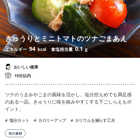
きゅうりとミニトマトのツナごまあえ
94
0.1
エネルギー
kcal
食塩相当量
g
おいしい健康
15分以内
ツナのうまみやごまの風味を活かし、塩分控えめでも満足感
のある一品。きゅうりに味を絡みやすくする下ごしらえもポ
イント。
塩分カット
カロリーアップ
カリウムを減らす工夫
旬の食材