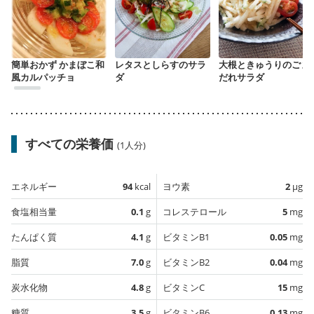
簡単おかず かまぼこ和
レタスとしらすのサラ
大根ときゅうりのごま
風カルパッチョ
ダ
だれサラダ
すべての栄養価
(1人分)
エネルギー
94
kcal
ヨウ素
2
µg
食塩相当量
0.1
g
コレステロール
5
mg
たんぱく質
4.1
g
ビタミンB1
0.05
mg
脂質
7.0
g
ビタミンB2
0.04
mg
炭水化物
4.8
g
ビタミンC
15
mg
糖質
3.5
g
ビタミンB6
0.13
mg