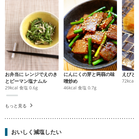
お弁当に レンジでえのき
にんにくの芽と蒟蒻の味
えびと
とピーマン塩ナムル
噌炒め
72
kcal
29
kcal
食塩
0.6
g
46
kcal
食塩
0.7
g
もっと見る
おいしく減塩したい