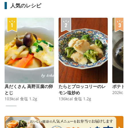
人気のレシピ
具だくさん 高野豆腐の卵
たらとブロッコリーのレ
ポテト
とじ
モン塩炒め
202
kcal
103
kcal
食塩
1.2
g
136
kcal
食塩
1.2
g