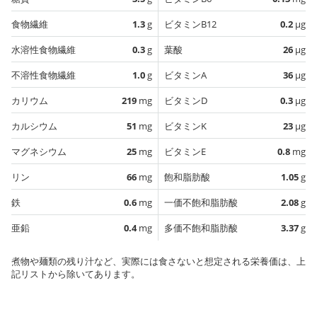
食物繊維
1.3
g
ビタミンB12
0.2
µg
水溶性食物繊維
0.3
g
葉酸
26
µg
不溶性食物繊維
1.0
g
ビタミンA
36
µg
カリウム
219
mg
ビタミンD
0.3
µg
カルシウム
51
mg
ビタミンK
23
µg
マグネシウム
25
mg
ビタミンE
0.8
mg
リン
66
mg
飽和脂肪酸
1.05
g
鉄
0.6
mg
一価不飽和脂肪酸
2.08
g
亜鉛
0.4
mg
多価不飽和脂肪酸
3.37
g
煮物や麺類の残り汁など、実際には食さないと想定される栄養価は、上
記リストから除いてあります。