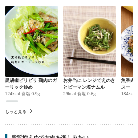
黒胡椒ビリビリ 鶏肉のガ
お弁当に レンジでえのき
魚香肉
ーリック炒め
とピーマン塩ナムル
スー
124
kcal
食塩
0.9
g
29
kcal
食塩
0.6
g
184
kcal
もっと見る
脂質控えめでお肉を楽しみたい