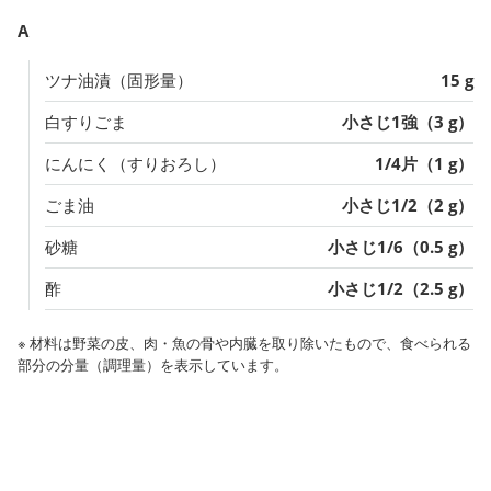
A
ツナ油漬（固形量）
15 g
白すりごま
小さじ1強（3 g）
にんにく（すりおろし）
1/4片（1 g）
ごま油
小さじ1/2（2 g）
砂糖
小さじ1/6（0.5 g）
酢
小さじ1/2（2.5 g）
※ 材料は野菜の皮、肉・魚の骨や内臓を取り除いたもので、食べられる
部分の分量（調理量）を表示しています。