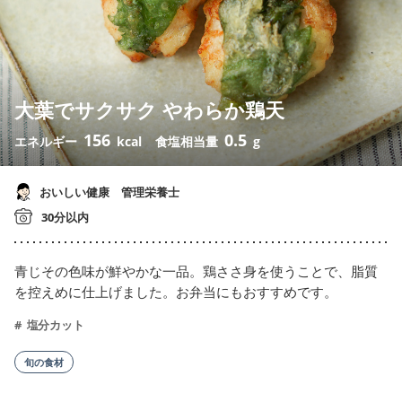
大葉でサクサク やわらか鶏天
156
0.5
エネルギー
kcal
食塩相当量
g
おいしい健康 管理栄養士
30分以内
青じその色味が鮮やかな一品。鶏ささ身を使うことで、脂質
を控えめに仕上げました。お弁当にもおすすめです。
塩分カット
旬の食材