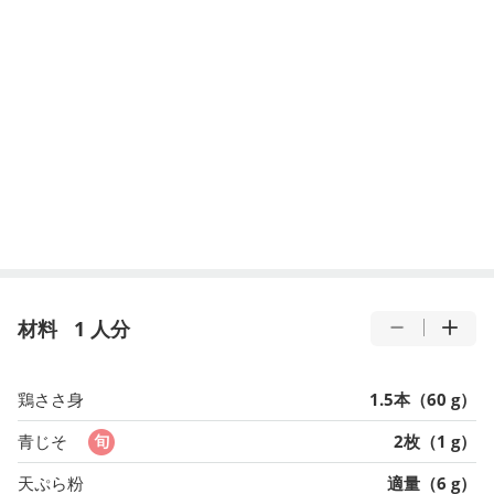
材料
1 人分
鶏ささ身
1.5本（60 g）
青じそ
2枚（1 g）
天ぷら粉
適量（6 g）