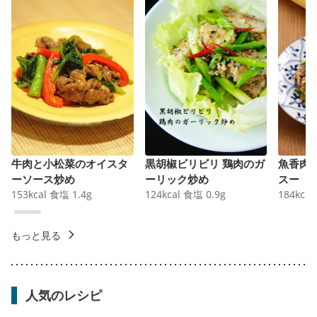
牛肉と小松菜のオイスタ
黒胡椒ビリビリ 鶏肉のガ
魚香肉
ーソース炒め
ーリック炒め
スー
153
kcal
食塩
1.4
g
124
kcal
食塩
0.9
g
184
kcal
もっと見る
人気のレシピ