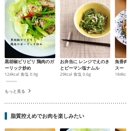
黒胡椒ビリビリ 鶏肉のガ
お弁当に レンジでえのき
魚香肉
ーリック炒め
とピーマン塩ナムル
スー
124
kcal
食塩
0.9
g
29
kcal
食塩
0.6
g
184
kcal
もっと見る
脂質控えめでお肉を楽しみたい