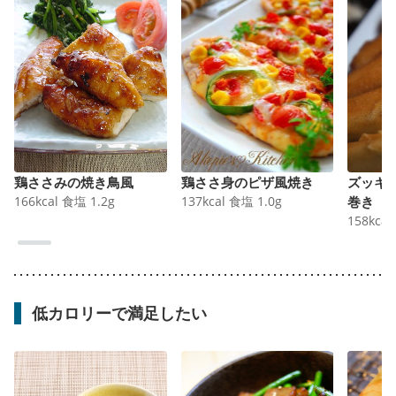
鶏ささみの焼き鳥風
鶏ささ身のピザ風焼き
ズッキ
166
kcal
食塩
1.2
g
137
kcal
食塩
1.0
g
巻き
158
kcal
低カロリーで満足したい