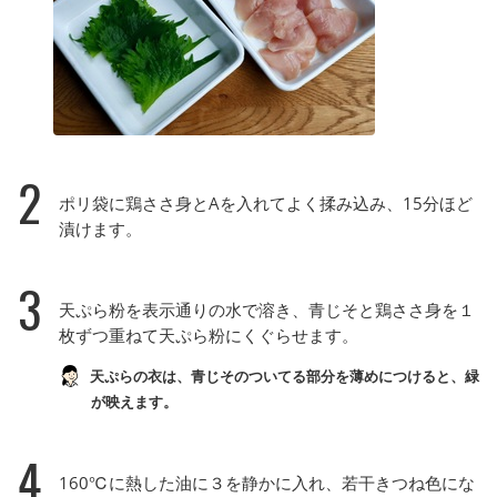
2
ポリ袋に鶏ささ身とAを入れてよく揉み込み、15分ほど
漬けます。
3
天ぷら粉を表示通りの水で溶き、青じそと鶏ささ身を１
枚ずつ重ねて天ぷら粉にくぐらせます。
天ぷらの衣は、青じそのついてる部分を薄めにつけると、緑
が映えます。
4
160℃に熱した油に３を静かに入れ、若干きつね色にな