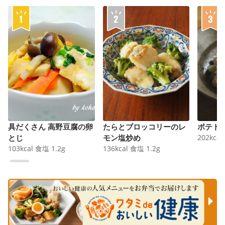
具だくさん 高野豆腐の卵
たらとブロッコリーのレ
ポテト
とじ
モン塩炒め
202
kcal
103
kcal
食塩
1.2
g
136
kcal
食塩
1.2
g