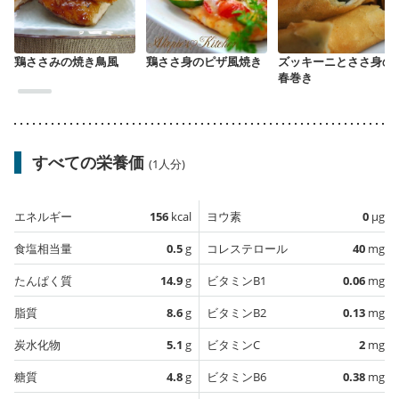
鶏ささみの焼き鳥風
鶏ささ身のピザ風焼き
ズッキーニとささ身の
春巻き
すべての栄養価
(1人分)
エネルギー
156
kcal
ヨウ素
0
µg
食塩相当量
0.5
g
コレステロール
40
mg
たんぱく質
14.9
g
ビタミンB1
0.06
mg
脂質
8.6
g
ビタミンB2
0.13
mg
炭水化物
5.1
g
ビタミンC
2
mg
糖質
4.8
g
ビタミンB6
0.38
mg