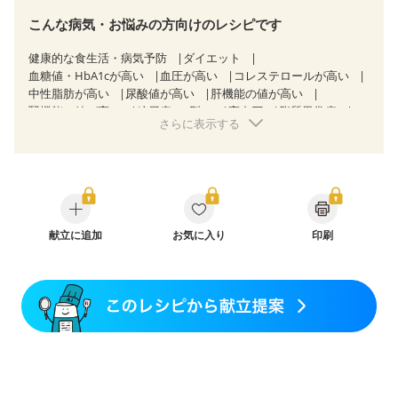
こんな病気・お悩みの方向けのレシピです
健康的な食生活・病気予防
ダイエット
血糖値・HbA1cが高い
血圧が高い
コレステロールが高い
中性脂肪が高い
尿酸値が高い
肝機能の値が高い
腎機能の値が高い
糖尿病（2型）
高血圧
脂質異常症
さらに表示する
高尿酸血症（痛風）
狭心症
心筋梗塞
心臓弁膜症
心不全
胃ポリープ
胆石症
慢性膵炎（移行期・寛解期）
痔
過敏性腸症候群（IBS）
糖尿病性腎症（第３期）
CKD（ステージ１）
CKD（ステージ２）
CKD（ステージ３a）
CKD（ステージ３b）
乳がん（抗がん剤治療中）
乳がん（ホルモン療法中）
乳がん（放射線治療中）
献立に追加
お気に入り
印刷
乳がん治療を終えた方・経過観察中の方など
消化不良
妊娠中(初期)
妊婦健診・体重増加が気になる（初期）
妊婦健診・血圧が気になる（初期）
妊婦健診・血糖値が気になる（初期）
妊娠高血圧(中期)
妊娠糖尿病(初期)
産後（母乳）
産後（混合栄養）
骨折
骨粗しょう症
関節リウマチ
フレイル（年齢に合わせた体作り）
低栄養予防
貧血対策
ニキビ・肌荒れ
妊活中
更年期