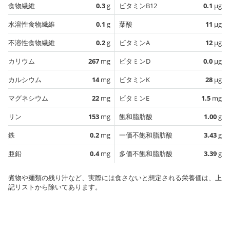
食物繊維
0.3
g
ビタミンB12
0.1
µg
水溶性食物繊維
0.1
g
葉酸
11
µg
不溶性食物繊維
0.2
g
ビタミンA
12
µg
カリウム
267
mg
ビタミンD
0.0
µg
カルシウム
14
mg
ビタミンK
28
µg
マグネシウム
22
mg
ビタミンE
1.5
mg
リン
153
mg
飽和脂肪酸
1.00
g
鉄
0.2
mg
一価不飽和脂肪酸
3.43
g
亜鉛
0.4
mg
多価不飽和脂肪酸
3.39
g
煮物や麺類の残り汁など、実際には食さないと想定される栄養価は、上
記リストから除いてあります。