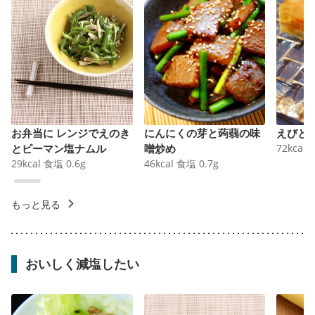
お弁当に レンジでえのき
にんにくの芽と蒟蒻の味
えびと
とピーマン塩ナムル
噌炒め
72
kcal
29
kcal
食塩
0.6
g
46
kcal
食塩
0.7
g
もっと見る
おいしく減塩したい