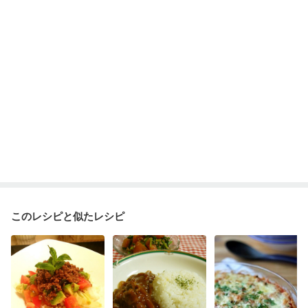
大腸がん（抗がん剤治療中）
大腸がん（放射線治療中）
飲み込みにくい
食欲がない
消化不良
妊娠中(初期)
妊婦健診・体重増加が気になる（初期）
妊婦健診・血圧が気になる（初期）
妊婦健診・血糖値が気になる（初期）
妊娠高血圧(中期)
妊娠糖尿病(初期)
産後（母乳）
産後（混合栄養）
産後（ミルク）
骨折
骨粗しょう症
乾癬
フレイル（年齢に合わせた体作り）
低栄養予防
貧血対策
ニキビ・肌荒れ
妊活中
更年期
このレシピと似たレシピ