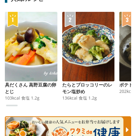
具だくさん 高野豆腐の卵
たらとブロッコリーのレ
ポテト
とじ
モン塩炒め
202
kcal
103
kcal
食塩
1.2
g
136
kcal
食塩
1.2
g