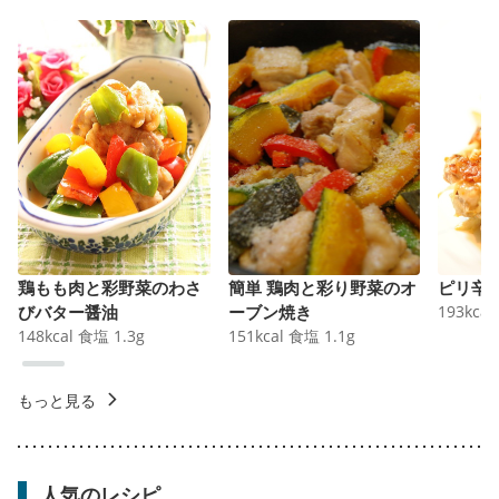
鶏もも肉と彩野菜のわさ
簡単 鶏肉と彩り野菜のオ
ピリ辛
びバター醤油
ーブン焼き
193
kcal
148
kcal
食塩
1.3
g
151
kcal
食塩
1.1
g
もっと見る
人気のレシピ