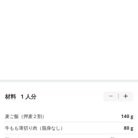
材料
1 人分
麦ご飯（押麦２割）
140 g
牛もも薄切り肉（脂身なし）
80 g