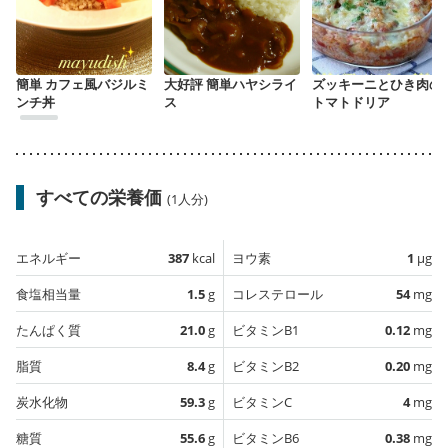
簡単 カフェ風バジルミ
大好評 簡単ハヤシライ
ズッキーニとひき肉の
ンチ丼
ス
トマトドリア
すべての栄養価
(1人分)
エネルギー
387
kcal
ヨウ素
1
µg
食塩相当量
1.5
g
コレステロール
54
mg
たんぱく質
21.0
g
ビタミンB1
0.12
mg
脂質
8.4
g
ビタミンB2
0.20
mg
炭水化物
59.3
g
ビタミンC
4
mg
糖質
55.6
g
ビタミンB6
0.38
mg