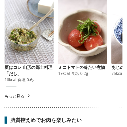
夏はコレ 山形の郷土料理
ミニトマトの冷たい煮物
あじの
「だし」
19
kcal
食塩
0.2
g
75
kcal
16
kcal
食塩
0.6
g
もっと見る
脂質控えめでお肉を楽しみたい