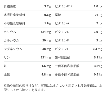
食物繊維
3.7
g
ビタミンB12
1.0
µg
水溶性食物繊維
0.6
g
葉酸
21
µg
不溶性食物繊維
1.9
g
ビタミンA
2
µg
カリウム
421
mg
ビタミンD
0.0
µg
カルシウム
20
mg
ビタミンK
3
µg
マグネシウム
38
mg
ビタミンE
0.4
mg
リン
231
mg
飽和脂肪酸
3.11
g
鉄
1.6
mg
一価不飽和脂肪酸
3.81
g
亜鉛
4.8
mg
多価不飽和脂肪酸
0.51
g
煮物や麺類の残り汁など、実際には食さないと想定される栄養価は、上
記リストから除いてあります。