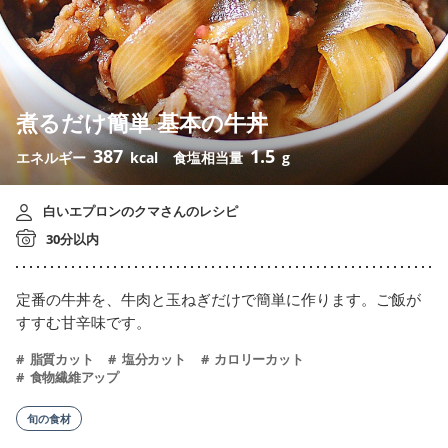
煮るだけ簡単 基本の牛丼
387
1.5
エネルギー
kcal
食塩相当量
g
白いエプロンのクマさんのレシピ
30分以内
定番の牛丼を、牛肉と玉ねぎだけで簡単に作ります。ご飯が
すすむ甘辛味です。
脂質カット
塩分カット
カロリーカット
食物繊維アップ
旬の食材