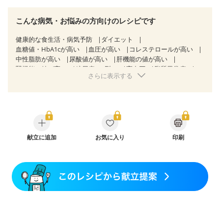
こんな病気・お悩みの方向けのレシピです
健康的な食生活・病気予防
ダイエット
血糖値・HbA1cが高い
血圧が高い
コレステロールが高い
中性脂肪が高い
尿酸値が高い
肝機能の値が高い
腎機能の値が高い
糖尿病（2型）
高血圧
脂質異常症
さらに表示する
高尿酸血症（痛風）
狭心症
心筋梗塞
心臓弁膜症
心不全
胃炎
胃ポリープ
消化性潰瘍（胃・十二指腸潰瘍）
逆流性食道炎
胆石症
慢性膵炎（移行期・寛解期）
非アルコール性脂肪肝
痔
慢性便秘症
潰瘍性大腸炎（寛解期）
クローン病（寛解期）
過敏性腸症候群（IBS）
睡眠時無呼吸症候群
献立に追加
糖尿病性腎症（第１期）
お気に入り
印刷
糖尿病性腎症（第２期）
糖尿病性腎症（第３期）
CKD（ステージ１）
CKD（ステージ２）
CKD（ステージ３b）
乳がん（抗がん剤治療中）
乳がん（ホルモン療法中）
乳がん（放射線治療中）
乳がん治療を終えた方・経過観察中の方など
胃がん（抗がん剤治療中）
胃がん治療を終えた方・経過観察中の方
大腸がん治療を終えた方・経過観察中の方