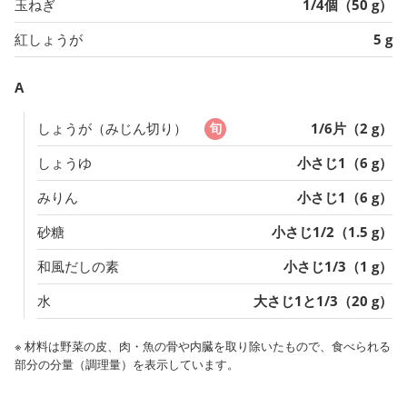
玉ねぎ
1/4個（50 g）
紅しょうが
5 g
A
しょうが（みじん切り）
1/6片（2 g）
しょうゆ
小さじ1（6 g）
みりん
小さじ1（6 g）
砂糖
小さじ1/2（1.5 g）
和風だしの素
小さじ1/3（1 g）
水
大さじ1と1/3（20 g）
※ 材料は野菜の皮、肉・魚の骨や内臓を取り除いたもので、食べられる
部分の分量（調理量）を表示しています。