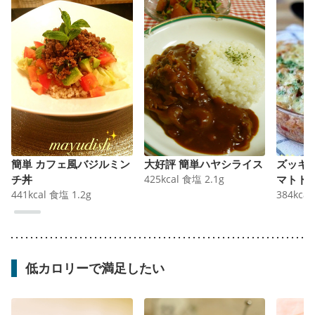
簡単 カフェ風バジルミン
大好評 簡単ハヤシライス
ズッキ
チ丼
425
kcal
食塩
2.1
g
マトド
441
kcal
食塩
1.2
g
384
kcal
低カロリーで満足したい