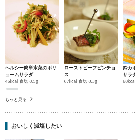
ヘルシー簡単水菜のボリ
ローストビーフピンチョ
鈴カボ
ュームサラダ
ス
サラダ
46
kcal
食塩
0.5
g
67
kcal
食塩
0.3
g
60
kcal
もっと見る
おいしく減塩したい