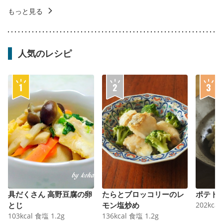
もっと見る
人気のレシピ
具だくさん 高野豆腐の卵
たらとブロッコリーのレ
ポテト
とじ
モン塩炒め
202
kcal
103
kcal
食塩
1.2
g
136
kcal
食塩
1.2
g