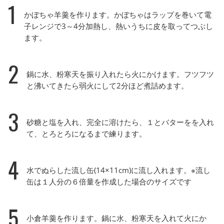
1
かぼちゃ羊羹を作ります。かぼちゃはラップを巻いて電
子レンジで3～4分加熱し、熱いうちに皮を取ってつぶし
ます。
2
鍋に水、粉寒天を振り入れたら火にかけます。フツフツ
と沸いてきたら弱火にして2分ほど煮詰めます。
3
砂糖と塩を入れ、完全に溶けたら、１とバターをを入れ
て、とろとろになるまで練ります。
4
水でぬらした流し缶(14×11cm)に流し入れます。※流し
缶は１人分の６倍量を作成した場合のサイズです
5
小倉羊羹を作ります。鍋に水、粉寒天を入れて火にか