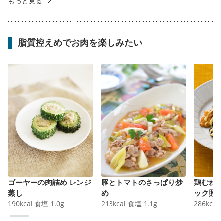
もっと見る
脂質控えめでお肉を楽しみたい
ゴーヤーの肉詰め レンジ
豚とトマトのさっぱり炒
鶏むね
蒸し
め
ック照
190
kcal
食塩
1.0
g
213
kcal
食塩
1.1
g
286
kcal