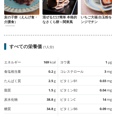
亥の子餅（えんげ食・
混ぜるだけ簡単 本格的
いちご大福 白玉粉をレ
介護食）
なさくら餅～関東風
ンジでチン
すべての栄養価
(1人分)
エネルギー
169
kcal
ヨウ素
1
µg
食塩相当量
0.2
g
コレステロール
3
mg
たんぱく質
2.5
g
ビタミンB1
0.03
mg
脂質
1.5
g
ビタミンB2
0.04
mg
炭水化物
38.8
g
ビタミンC
14
mg
糖質
34.8
g
ビタミンB6
0.09
mg