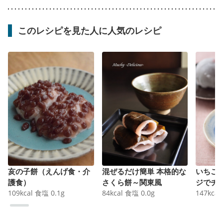
このレシピを見た人に人気のレシピ
亥の子餅（えんげ食・介
混ぜるだけ簡単 本格的な
いちご
護食）
さくら餅～関東風
ジでチ
109
kcal
食塩
0.1
g
84
kcal
食塩
0.0
g
147
kcal