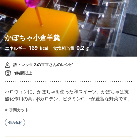
かぼちゃ小倉羊羹
169
0.2
エネルギー
kcal
食塩相当量
g
故・レックスのママさんのレシピ
1時間以上
ハロウィンに、かぼちゃを使った和スイーツ。かぼちゃは抗
酸化作用の高いβカロテン、ビタミンC、Eが豊富な野菜です。
手間カット
旬の食材