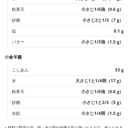
粉寒天
小さじ1/6強（0.6 g）
砂糖
小さじ2と1/3（7 g）
塩
0.1 g
バター
小さじ1/3強（1.5 g）
小倉羊羹
こしあん
33 g
水
大さじ1と1/4弱（17 g）
粉寒天
小さじ1/6強（0.6 g）
砂糖
小さじ1と2/3（5 g）
水飴
小さじ1/4弱（1.5 g）
※ 材料は野菜の皮、肉・魚の骨や内臓を取り除いたもので、食べられる