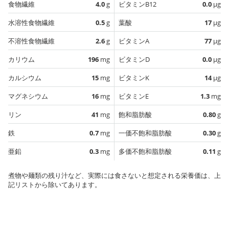
食物繊維
4.0
g
ビタミンB12
0.0
µg
水溶性食物繊維
0.5
g
葉酸
17
µg
不溶性食物繊維
2.6
g
ビタミンA
77
µg
カリウム
196
mg
ビタミンD
0.0
µg
カルシウム
15
mg
ビタミンK
14
µg
マグネシウム
16
mg
ビタミンE
1.3
mg
リン
41
mg
飽和脂肪酸
0.80
g
鉄
0.7
mg
一価不飽和脂肪酸
0.30
g
亜鉛
0.3
mg
多価不飽和脂肪酸
0.11
g
煮物や麺類の残り汁など、実際には食さないと想定される栄養価は、上
記リストから除いてあります。