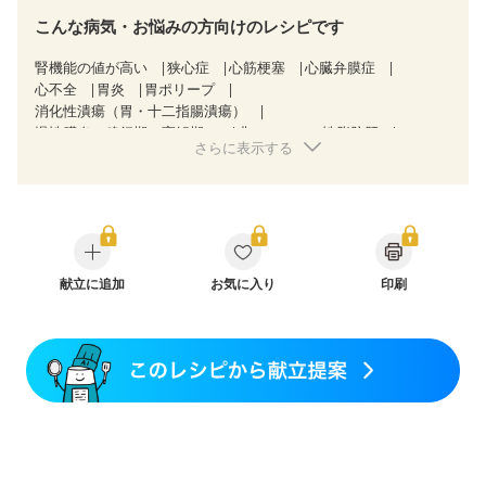
こんな病気・お悩みの方向けのレシピです
腎機能の値が高い
狭心症
心筋梗塞
心臓弁膜症
心不全
胃炎
胃ポリープ
消化性潰瘍（胃・十二指腸潰瘍）
慢性膵炎（移行期・寛解期）
非アルコール性脂肪肝
さらに表示する
潰瘍性大腸炎（寛解期）
過敏性腸症候群（IBS）
CKD（ステージ１）
CKD（ステージ２）
乳がん（抗がん剤治療中）
乳がん（ホルモン療法中）
乳がん（放射線治療中）
乳がん治療を終えた方・経過観察中の方など
胃がん（抗がん剤治療中）
胃がん治療を終えた方・経過観察中の方
献立に追加
お気に入り
印刷
大腸がん治療を終えた方・経過観察中の方
大腸がん（抗がん剤治療中）
大腸がん（放射線治療中）
飲み込みにくい
味の感じ方が変わった
食欲がない
妊娠中(初期)
妊婦健診・体重増加が気になる（初期）
妊婦健診・血圧が気になる（初期）
妊婦健診・血糖値が気になる（初期）
妊娠高血圧(中期)
妊娠糖尿病(初期)
産後（母乳）
産後（混合栄養）
産後（ミルク）
関節リウマチ
更年期