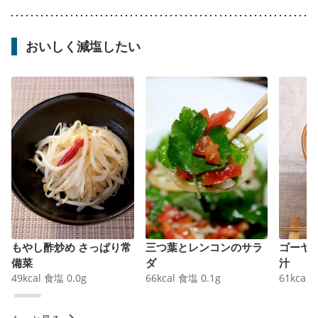
おいしく減塩したい
もやし酢炒め さっぱり常
三つ葉とレンコンのサラ
ゴーヤ
備菜
ダ
汁
49
kcal
食塩
0.0
g
66
kcal
食塩
0.1
g
61
kcal