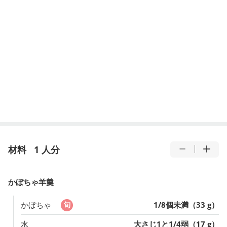
材料
1 人分
かぼちゃ羊羹
かぼちゃ
1/8個未満（33 g）
水
大さじ1と1/4弱（17 g）