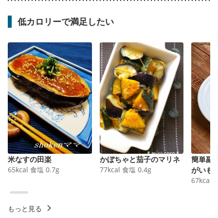
低カロリーで満足したい
米なすの田楽
かぼちゃと茄子のマリネ
簡単副
65
kcal
食塩
0.7
g
77
kcal
食塩
0.4
g
がいも
67
kcal
もっと見る