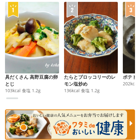
具だくさん 高野豆腐の卵
たらとブロッコリーのレ
ポテト
とじ
モン塩炒め
202
kcal
103
kcal
食塩
1.2
g
136
kcal
食塩
1.2
g