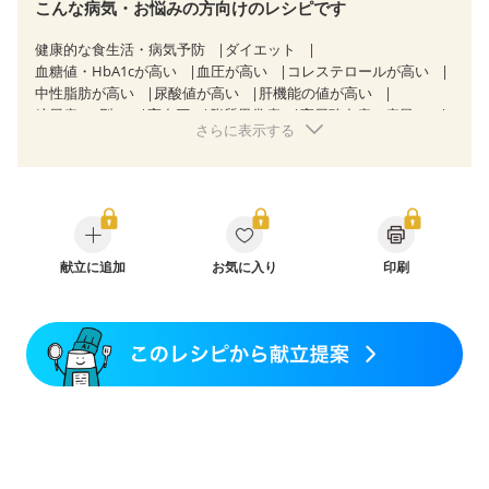
こんな病気・お悩みの方向けのレシピです
健康的な食生活・病気予防
ダイエット
血糖値・HbA1cが高い
血圧が高い
コレステロールが高い
中性脂肪が高い
尿酸値が高い
肝機能の値が高い
糖尿病（2型）
高血圧
脂質異常症
高尿酸血症（痛風）
さらに表示する
胃ポリープ
逆流性食道炎
胆石症
慢性膵炎（移行期・寛解期）
慢性便秘症
潰瘍性大腸炎（寛解期）
過敏性腸症候群（IBS）
睡眠時無呼吸症候群
糖尿病性腎症（第３期）
CKD（ステージ１）
CKD（ステージ３b）
乳がん（抗がん剤治療中）
乳がん（ホルモン療法中）
乳がん（放射線治療中）
献立に追加
お気に入り
印刷
乳がん治療を終えた方・経過観察中の方など
胃がん（抗がん剤治療中）
胃がん治療を終えた方・経過観察中の方
大腸がん治療を終えた方・経過観察中の方
大腸がん（抗がん剤治療中）
大腸がん（放射線治療中）
飲み込みにくい
味の感じ方が変わった
食欲がない
消化不良
産後（母乳）
産後（混合栄養）
産後（ミルク）
骨折
骨粗しょう症
関節リウマチ
乾癬
フレイル（年齢に合わせた体作り）
低栄養予防
貧血対策
ニキビ・肌荒れ
妊活中
更年期