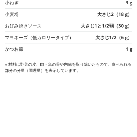
小ねぎ
3 g
小麦粉
大さじ2（18 g）
お好み焼きソース
大さじ1と1/2弱（30 g）
マヨネーズ（低カロリータイプ）
大さじ1/2（6 g）
かつお節
1 g
※ 材料は野菜の皮、肉・魚の骨や内臓を取り除いたもので、食べられる
部分の分量（調理量）を表示しています。