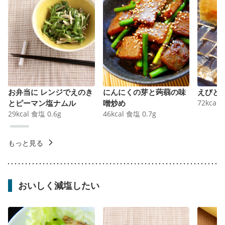
お弁当に レンジでえのき
にんにくの芽と蒟蒻の味
えびと
とピーマン塩ナムル
噌炒め
72
kcal
29
kcal
食塩
0.6
g
46
kcal
食塩
0.7
g
もっと見る
おいしく減塩したい