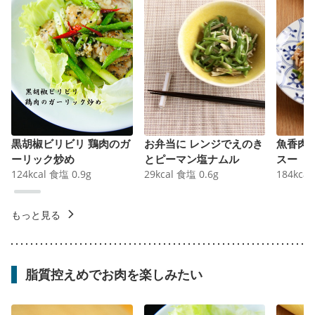
黒胡椒ビリビリ 鶏肉のガ
お弁当に レンジでえのき
魚香肉
ーリック炒め
とピーマン塩ナムル
スー
124
kcal
食塩
0.9
g
29
kcal
食塩
0.6
g
184
kcal
もっと見る
脂質控えめでお肉を楽しみたい