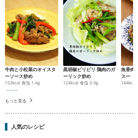
牛肉と小松菜のオイスタ
黒胡椒ビリビリ 鶏肉のガ
魚香肉
ーソース炒め
ーリック炒め
スー
153
kcal
食塩
1.4
g
124
kcal
食塩
0.9
g
184
kcal
もっと見る
人気のレシピ