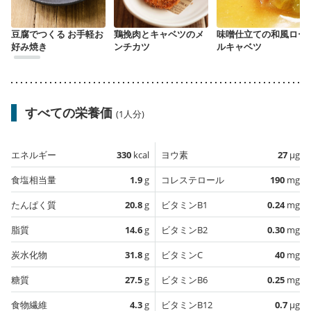
豆腐でつくる お手軽お
鶏挽肉とキャベツのメ
味噌仕立ての和風ロー
好み焼き
ンチカツ
ルキャベツ
すべての栄養価
(1人分)
エネルギー
330
kcal
ヨウ素
27
µg
食塩相当量
1.9
g
コレステロール
190
mg
たんぱく質
20.8
g
ビタミンB1
0.24
mg
脂質
14.6
g
ビタミンB2
0.30
mg
炭水化物
31.8
g
ビタミンC
40
mg
糖質
27.5
g
ビタミンB6
0.25
mg
食物繊維
4.3
g
ビタミンB12
0.7
µg