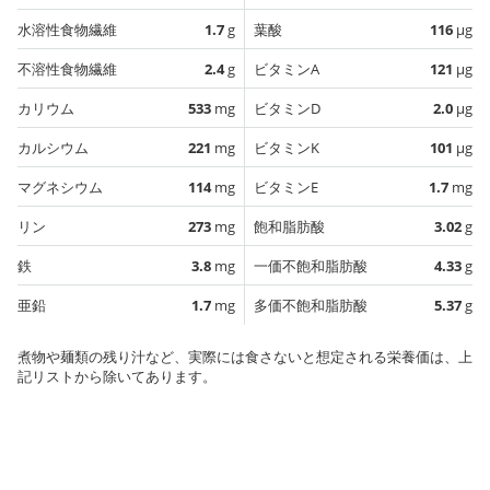
水溶性食物繊維
1.7
g
葉酸
116
µg
不溶性食物繊維
2.4
g
ビタミンA
121
µg
カリウム
533
mg
ビタミンD
2.0
µg
カルシウム
221
mg
ビタミンK
101
µg
マグネシウム
114
mg
ビタミンE
1.7
mg
リン
273
mg
飽和脂肪酸
3.02
g
鉄
3.8
mg
一価不飽和脂肪酸
4.33
g
亜鉛
1.7
mg
多価不飽和脂肪酸
5.37
g
煮物や麺類の残り汁など、実際には食さないと想定される栄養価は、上
記リストから除いてあります。