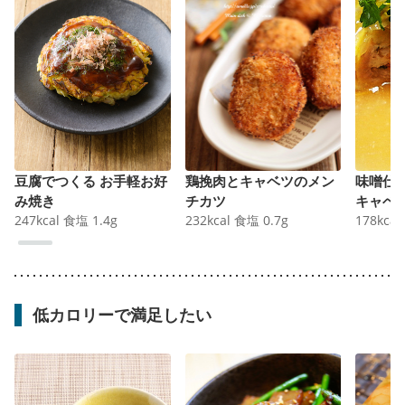
豆腐でつくる お手軽お好
鶏挽肉とキャベツのメン
味噌仕
み焼き
チカツ
キャベ
247
kcal
食塩
1.4
g
232
kcal
食塩
0.7
g
178
kcal
低カロリーで満足したい