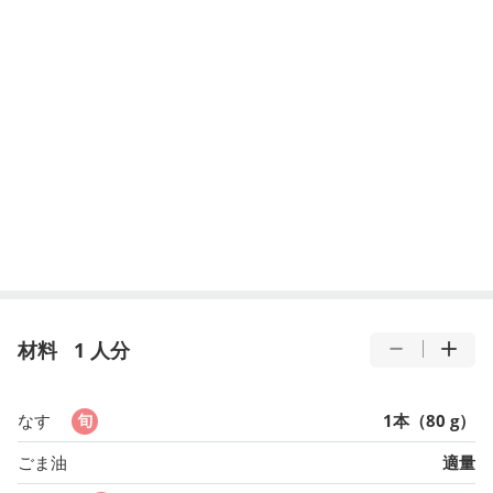
材料
1 人分
なす
1本（80 g）
ごま油
適量