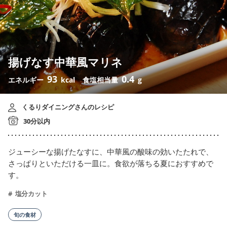
揚げなす中華風マリネ
93
0.4
エネルギー
kcal
食塩相当量
g
くるりダイニングさんのレシピ
30分以内
ジューシーな揚げたなすに、中華風の酸味の効いたたれで、
さっぱりといただける一皿に。食欲が落ちる夏におすすめで
す。
塩分カット
旬の食材