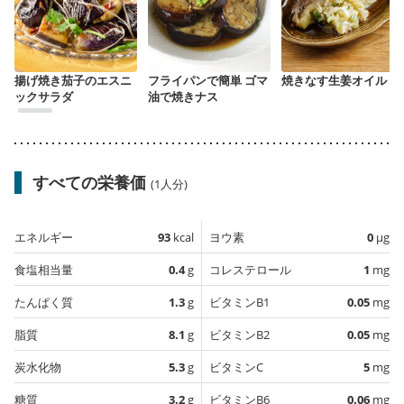
揚げ焼き茄子のエスニ
フライパンで簡単 ゴマ
焼きなす生姜オイル
ックサラダ
油で焼きナス
すべての栄養価
(1人分)
エネルギー
93
kcal
ヨウ素
0
µg
食塩相当量
0.4
g
コレステロール
1
mg
たんぱく質
1.3
g
ビタミンB1
0.05
mg
脂質
8.1
g
ビタミンB2
0.05
mg
炭水化物
5.3
g
ビタミンC
5
mg
糖質
3.2
g
ビタミンB6
0.06
mg