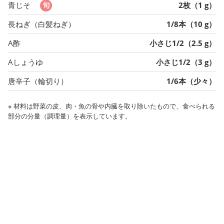
青じそ
2枚（1 g）
長ねぎ（白髪ねぎ）
1/8本（10 g）
A酢
小さじ1/2（2.5 g）
Aしょうゆ
小さじ1/2（3 g）
唐辛子（輪切り）
1/6本（少々）
※ 材料は野菜の皮、肉・魚の骨や内臓を取り除いたもので、食べられる
部分の分量（調理量）を表示しています。