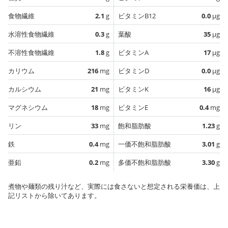
食物繊維
2.1
g
ビタミンB12
0.0
µg
水溶性食物繊維
0.3
g
葉酸
35
µg
不溶性食物繊維
1.8
g
ビタミンA
17
µg
カリウム
216
mg
ビタミンD
0.0
µg
カルシウム
21
mg
ビタミンK
16
µg
マグネシウム
18
mg
ビタミンE
0.4
mg
リン
33
mg
飽和脂肪酸
1.23
g
鉄
0.4
mg
一価不飽和脂肪酸
3.01
g
亜鉛
0.2
mg
多価不飽和脂肪酸
3.30
g
煮物や麺類の残り汁など、実際には食さないと想定される栄養価は、上
記リストから除いてあります。