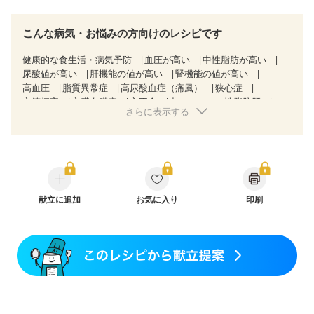
こんな病気・お悩みの方向けのレシピです
健康的な食生活・病気予防
血圧が高い
中性脂肪が高い
尿酸値が高い
肝機能の値が高い
腎機能の値が高い
高血圧
脂質異常症
高尿酸血症（痛風）
狭心症
心筋梗塞
心臓弁膜症
心不全
非アルコール性脂肪肝
さらに表示する
慢性便秘症
過敏性腸症候群（IBS）
睡眠時無呼吸症候群
糖尿病性腎症（第３期）
CKD（ステージ１）
CKD（ステージ２）
CKD（ステージ３a）
CKD（ステージ３b）
透析
乳がん（抗がん剤治療中）
乳がん（ホルモン療法中）
乳がん（放射線治療中）
乳がん治療を終えた方・経過観察中の方など
味の感じ方が変わった
献立に追加
骨折
お気に入り
骨粗しょう症
関節リウマチ
印刷
低栄養予防
貧血対策
ニキビ・肌荒れ
妊活中
更年期