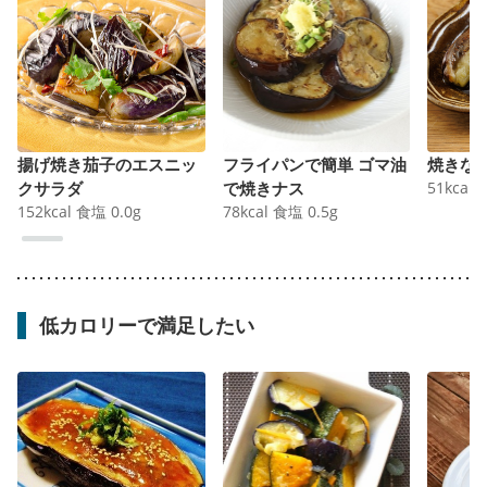
揚げ焼き茄子のエスニッ
フライパンで簡単 ゴマ油
焼きな
クサラダ
で焼きナス
51
kcal
152
kcal
食塩
0.0
g
78
kcal
食塩
0.5
g
低カロリーで満足したい