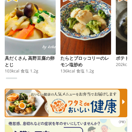
具だくさん 高野豆腐の卵
たらとブロッコリーのレ
ポテト
とじ
モン塩炒め
202
kcal
103
kcal
食塩
1.2
g
136
kcal
食塩
1.2
g