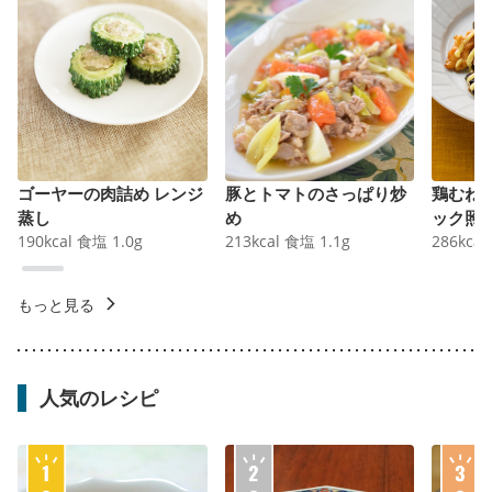
ゴーヤーの肉詰め レンジ
豚とトマトのさっぱり炒
鶏むね
蒸し
め
ック照
190
kcal
食塩
1.0
g
213
kcal
食塩
1.1
g
286
kcal
もっと見る
人気のレシピ