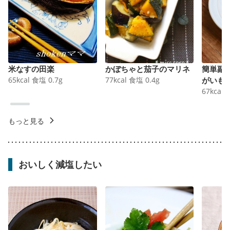
米なすの田楽
かぼちゃと茄子のマリネ
簡単副
65
kcal
食塩
0.7
g
77
kcal
食塩
0.4
g
がいも
67
kcal
もっと見る
おいしく減塩したい