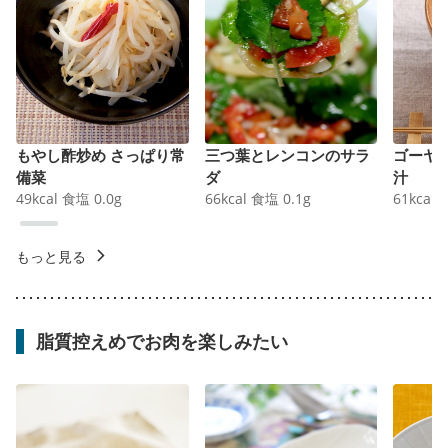
もやし酢炒め さっぱり常
三つ葉とレンコンのサラ
ゴーヤ
備菜
ダ
汁
49
kcal
食塩
0.0
g
66
kcal
食塩
0.1
g
61
kcal
もっと見る
脂質控えめでお肉を楽しみたい