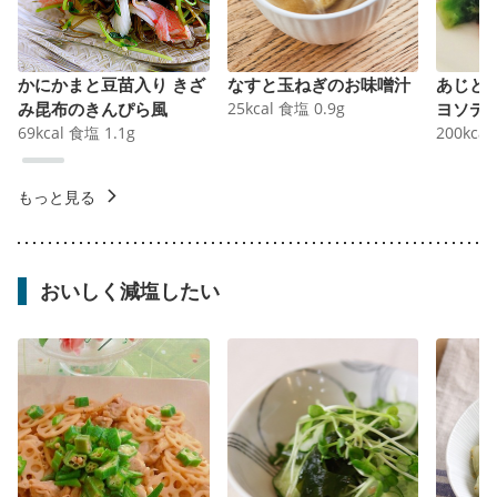
かにかまと豆苗入り きざ
なすと玉ねぎのお味噌汁
あじと
み昆布のきんぴら風
25
kcal
食塩
0.9
g
ヨソテ
69
kcal
食塩
1.1
g
200
kcal
もっと見る
おいしく減塩したい