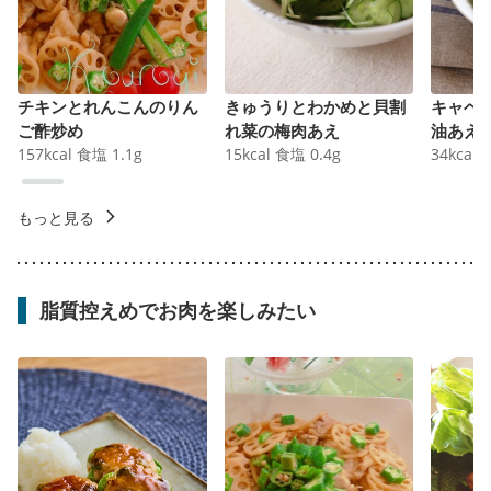
チキンとれんこんのりん
きゅうりとわかめと貝割
キャベ
ご酢炒め
れ菜の梅肉あえ
油あえ
157
kcal
食塩
1.1
g
15
kcal
食塩
0.4
g
34
kcal
もっと見る
脂質控えめでお肉を楽しみたい