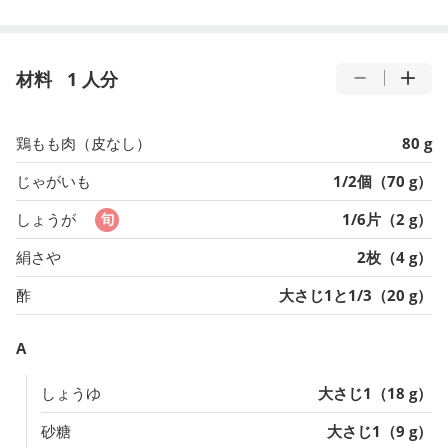
材料
1 人分
鶏もも肉（皮なし）
80 g
じゃがいも
1/2個（70 g）
しょうが
1/6片（2 g）
絹さや
2枚（4 g）
酢
大さじ1と1/3（20 g）
A
しょうゆ
大さじ1（18 g）
砂糖
大さじ1（9 g）