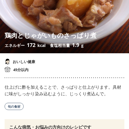
鶏肉とじゃがいものさっぱり煮
172
1.9
エネルギー
kcal
食塩相当量
g
おいしい健康
45分以内
仕上げに酢を加えることで、さっぱりと仕上がります。具材
に味がしっかり染み込むように、じっくり煮込んで。
旬の食材
こんな病気・お悩みの方向けのレシピです