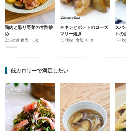
鶏肉と彩り野菜の甘酢炒
チキンとポテトのローズ
スパイ
め
マリー焼き
トの炒
236
kcal
食塩
1.5
g
154
kcal
食塩
1.1
g
171
kcal
低カロリーで満足したい