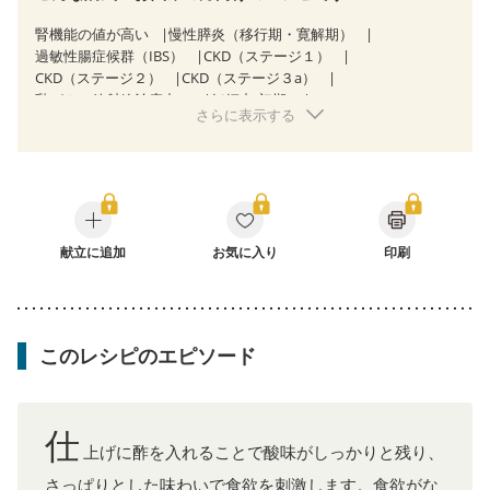
腎機能の値が高い
慢性膵炎（移行期・寛解期）
過敏性腸症候群（IBS）
CKD（ステージ１）
CKD（ステージ２）
CKD（ステージ３a）
乳がん（放射線治療中）
妊娠中(初期)
さらに表示する
妊婦健診・体重増加が気になる（初期）
妊婦健診・血圧が気になる（初期）
妊婦健診・血糖値が気になる（初期）
妊娠高血圧(中期)
妊娠糖尿病(初期)
産後（母乳）
産後（混合栄養）
産後（ミルク）
関節リウマチ
更年期
献立に追加
お気に入り
印刷
このレシピのエピソード
仕
上げに酢を入れることで酸味がしっかりと残り、
さっぱりとした味わいで食欲を刺激します。食欲がな