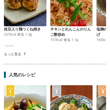
枝豆入り鶏つくね焼き
チキンとれんこんのりん
塩麹の
237
kcal
食塩
1.3
g
ご酢炒め
げ
157
kcal
食塩
1.1
g
165
kcal
もっと見る
人気のレシピ