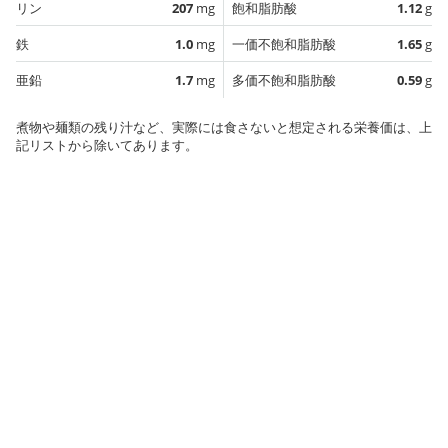
リン
207
mg
飽和脂肪酸
1.12
g
鉄
1.0
mg
一価不飽和脂肪酸
1.65
g
亜鉛
1.7
mg
多価不飽和脂肪酸
0.59
g
煮物や麺類の残り汁など、実際には食さないと想定される栄養価は、上
記リストから除いてあります。