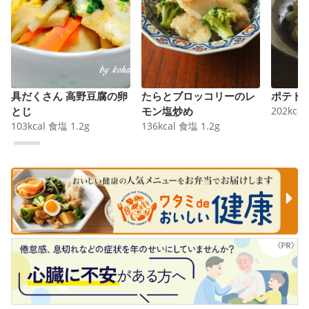
具だくさん 高野豆腐の卵
たらとブロッコリーのレ
ポテト
とじ
モン塩炒め
202
kcal
103
kcal
食塩
1.2
g
136
kcal
食塩
1.2
g