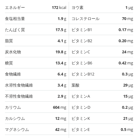
エネルギー
172
kcal
ヨウ素
1
µg
食塩相当量
1.9
g
コレステロール
70
mg
たんぱく質
17.5
g
ビタミンB1
0.17
mg
脂質
4.1
g
ビタミンB2
0.20
mg
炭水化物
19.8
g
ビタミンC
24
mg
糖質
13.4
g
ビタミンB6
0.42
mg
食物繊維
6.4
g
ビタミンB12
0.3
µg
水溶性食物繊維
3.4
g
葉酸
29
µg
不溶性食物繊維
2.9
g
ビタミンA
15
µg
カリウム
604
mg
ビタミンD
0.2
µg
カルシウム
12
mg
ビタミンK
21
µg
マグネシウム
42
mg
ビタミンE
0.5
mg