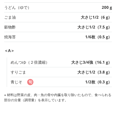
うどん（ゆで）
200 g
ごま油
大さじ1/2（6 g）
穀物酢
大さじ1/2（7.5 g）
焼海苔
1/6枚（0.5 g）
＜A＞
めんつゆ（２倍濃縮）
大さじ3/4強（16.1 g）
すりごま
大さじ1/2（3.8 g）
青じそ
1/2枚（0.3 g）
※ 材料は野菜の皮、肉・魚の骨や内臓を取り除いたもので、食べられる
部分の分量（調理量）を表示しています。