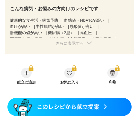
こんな病気・お悩みの方向けのレシピです
健康的な食生活・病気予防
血糖値・HbA1cが高い
血圧が高い
中性脂肪が高い
尿酸値が高い
肝機能の値が高い
糖尿病（2型）
高血圧
高尿酸血症（痛風）
狭心症
心筋梗塞
心臓弁膜症
さらに表示する
心不全
胆石症
慢性便秘症
過敏性腸症候群（IBS）
睡眠時無呼吸症候群
糖尿病性腎症（第１期）
糖尿病性腎症（第２期）
乳がん（抗がん剤治療中）
乳がん（ホルモン療法中）
乳がん（放射線治療中）
乳がん治療を終えた方・経過観察中の方など
妊娠中(初期)
妊婦健診・体重増加が気になる（初期）
妊婦健診・血圧が気になる（初期）
献立に追加
お気に入り
印刷
妊婦健診・血糖値が気になる（初期）
妊娠高血圧(中期)
妊娠糖尿病(初期)
産後（母乳）
産後（混合栄養）
産後（ミルク）
骨折
関節リウマチ
乾癬
フレイル（年齢に合わせた体作り）
貧血対策
ニキビ・肌荒れ
妊活中
更年期