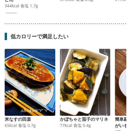
344
kcal
食塩
1.7
g
低カロリーで満足したい
米なすの田楽
かぼちゃと茄子のマリネ
簡単副
65
kcal
食塩
0.7
g
77
kcal
食塩
0.4
g
がいも