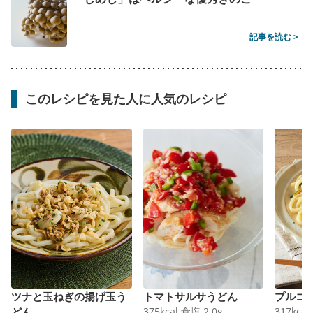
記事を読む >
このレシピを見た人に人気のレシピ
ツナと玉ねぎの揚げ玉う
トマトサルサうどん
プルコ
どん
375
kcal
食塩
2.0
g
317
kcal