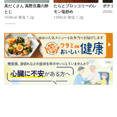
具だくさん 高野豆腐の卵
たらとブロッコリーのレ
ポテト
とじ
モン塩炒め
202
kcal
103
kcal
食塩
1.2
g
136
kcal
食塩
1.2
g