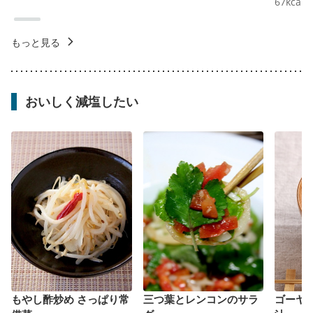
67
kcal
もっと見る
おいしく減塩したい
もやし酢炒め さっぱり常
三つ葉とレンコンのサラ
ゴーヤ