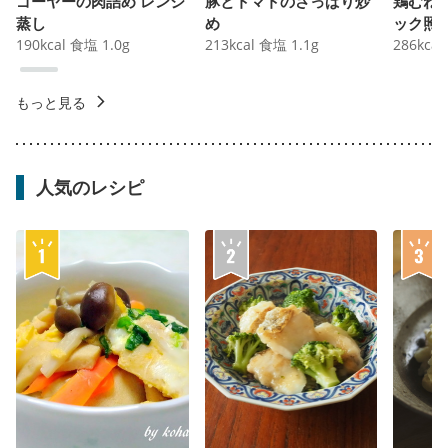
ゴーヤーの肉詰め レンジ
豚とトマトのさっぱり炒
鶏むね
蒸し
め
ック照
190
kcal
食塩
1.0
g
213
kcal
食塩
1.1
g
286
kcal
もっと見る
人気のレシピ