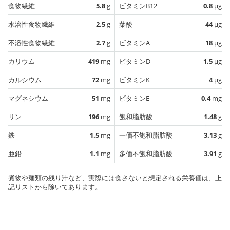
食物繊維
5.8
g
ビタミンB12
0.8
µg
水溶性食物繊維
2.5
g
葉酸
44
µg
不溶性食物繊維
2.7
g
ビタミンA
18
µg
カリウム
419
mg
ビタミンD
1.5
µg
カルシウム
72
mg
ビタミンK
4
µg
マグネシウム
51
mg
ビタミンE
0.4
mg
リン
196
mg
飽和脂肪酸
1.48
g
鉄
1.5
mg
一価不飽和脂肪酸
3.13
g
亜鉛
1.1
mg
多価不飽和脂肪酸
3.91
g
煮物や麺類の残り汁など、実際には食さないと想定される栄養価は、上
記リストから除いてあります。