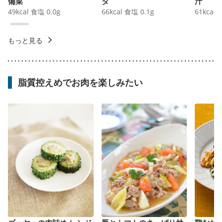
備菜
ダ
汁
49
kcal
食塩
0.0
g
66
kcal
食塩
0.1
g
61
kcal
もっと見る
脂質控えめでお肉を楽しみたい