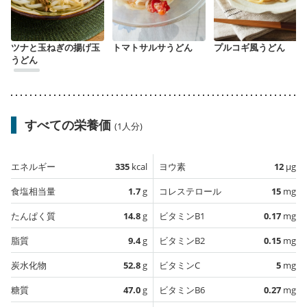
ツナと玉ねぎの揚げ玉
トマトサルサうどん
プルコギ風うどん
うどん
すべての栄養価
(1人分)
エネルギー
335
kcal
ヨウ素
12
µg
食塩相当量
1.7
g
コレステロール
15
mg
たんぱく質
14.8
g
ビタミンB1
0.17
mg
脂質
9.4
g
ビタミンB2
0.15
mg
炭水化物
52.8
g
ビタミンC
5
mg
糖質
47.0
g
ビタミンB6
0.27
mg