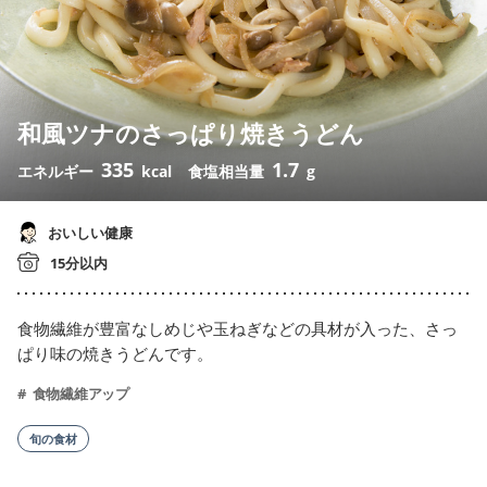
和風ツナのさっぱり焼きうどん
335
1.7
エネルギー
kcal
食塩相当量
g
おいしい健康
15分以内
食物繊維が豊富なしめじや玉ねぎなどの具材が入った、さっ
ぱり味の焼きうどんです。
食物繊維アップ
旬の食材