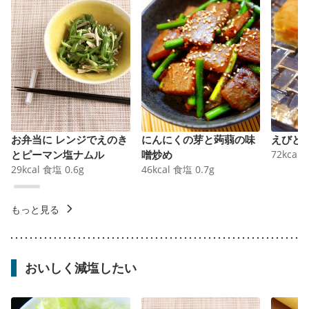
お弁当に レンジでえのき
にんにくの芽と蒟蒻の味
えびと
とピーマン塩ナムル
噌炒め
72
kcal
29
kcal
食塩
0.6
g
46
kcal
食塩
0.7
g
もっと見る
おいしく減塩したい