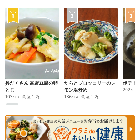
具だくさん 高野豆腐の卵
たらとブロッコリーのレ
ポテト
とじ
モン塩炒め
202
kcal
103
kcal
食塩
1.2
g
136
kcal
食塩
1.2
g