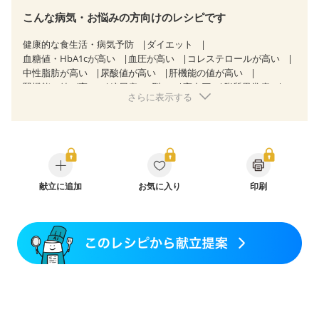
こんな病気・お悩みの方向けのレシピです
健康的な食生活・病気予防
ダイエット
血糖値・HbA1cが高い
血圧が高い
コレステロールが高い
中性脂肪が高い
尿酸値が高い
肝機能の値が高い
腎機能の値が高い
糖尿病（2型）
高血圧
脂質異常症
さらに表示する
高尿酸血症（痛風）
狭心症
心筋梗塞
心臓弁膜症
心不全
胃炎
胃ポリープ
消化性潰瘍（胃・十二指腸潰瘍）
逆流性食道炎
胆石症
慢性膵炎（移行期・寛解期）
痔
潰瘍性大腸炎（寛解期）
クローン病（寛解期）
過敏性腸症候群（IBS）
糖尿病性腎症（第１期）
糖尿病性腎症（第２期）
糖尿病性腎症（第３期）
献立に追加
CKD（ステージ１）
お気に入り
印刷
CKD（ステージ２）
CKD（ステージ３a）
CKD（ステージ３b）
透析
乳がん（抗がん剤治療中）
乳がん（ホルモン療法中）
乳がん（放射線治療中）
乳がん治療を終えた方・経過観察中の方など
胃がん（抗がん剤治療中）
胃がん治療を終えた方・経過観察中の方
大腸がん治療を終えた方・経過観察中の方
大腸がん（抗がん剤治療中）
大腸がん（放射線治療中）
飲み込みにくい
食欲がない
消化不良
妊娠中(初期)