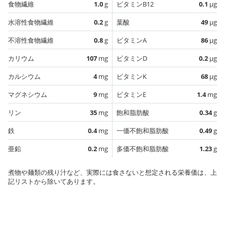
食物繊維
1.0
g
ビタミンB12
0.1
µg
水溶性食物繊維
0.2
g
葉酸
49
µg
不溶性食物繊維
0.8
g
ビタミンA
86
µg
カリウム
107
mg
ビタミンD
0.2
µg
カルシウム
4
mg
ビタミンK
68
µg
マグネシウム
9
mg
ビタミンE
1.4
mg
リン
35
mg
飽和脂肪酸
0.34
g
鉄
0.4
mg
一価不飽和脂肪酸
0.49
g
亜鉛
0.2
mg
多価不飽和脂肪酸
1.23
g
煮物や麺類の残り汁など、実際には食さないと想定される栄養価は、上
記リストから除いてあります。