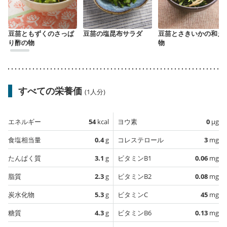
豆苗ともずくのさっぱ
豆苗の塩昆布サラダ
豆苗とさきいかの和え
り酢の物
物
すべての栄養価
(1人分)
エネルギー
54
kcal
ヨウ素
0
µg
食塩相当量
0.4
g
コレステロール
3
mg
たんぱく質
3.1
g
ビタミンB1
0.06
mg
脂質
2.3
g
ビタミンB2
0.08
mg
炭水化物
5.3
g
ビタミンC
45
mg
糖質
4.3
g
ビタミンB6
0.13
mg