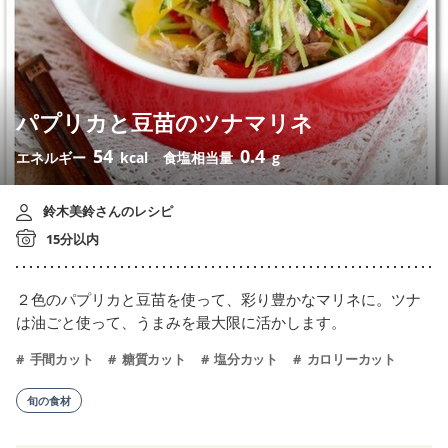
パプリカと豆苗のツナマリネ
54
0.4
エネルギー
kcal
食塩相当量
g
鈴木美鈴さんのレシピ
15分以内
２色のパプリカと豆苗を使って、彩り豊かなマリネに。ツナ
は油ごと使って、うまみを最大限に活かします。
手間カット
糖質カット
塩分カット
カロリーカット
旬の食材