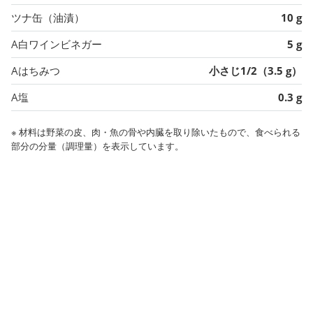
ツナ缶（油漬）
10 g
A白ワインビネガー
5 g
Aはちみつ
小さじ1/2（3.5 g）
A塩
0.3 g
※ 材料は野菜の皮、肉・魚の骨や内臓を取り除いたもので、食べられる
部分の分量（調理量）を表示しています。