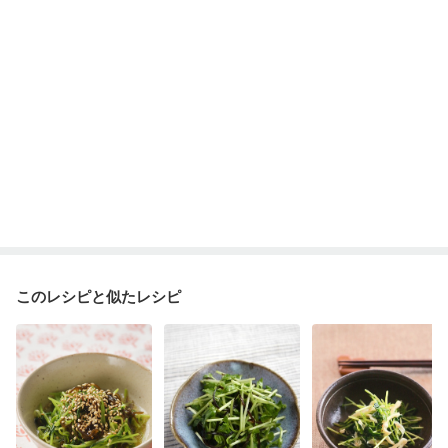
妊婦健診・体重増加が気になる（初期）
妊婦健診・血圧が気になる（初期）
妊婦健診・血糖値が気になる（初期）
妊娠高血圧(中期)
妊娠糖尿病(初期)
産後（母乳）
産後（混合栄養）
産後（ミルク）
骨粗しょう症
関節リウマチ
乾癬
フレイル（年齢に合わせた体作り）
低栄養予防
貧血対策
ニキビ・肌荒れ
妊活中
更年期
このレシピと似たレシピ