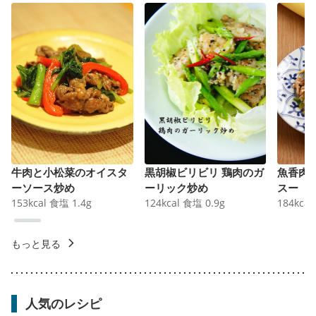
牛肉と小松菜のオイスタ
黒胡椒ビリビリ 鶏肉のガ
魚香肉
ーソース炒め
ーリック炒め
スー
153
kcal
食塩
1.4
g
124
kcal
食塩
0.9
g
184
kcal
もっと見る
人気のレシピ