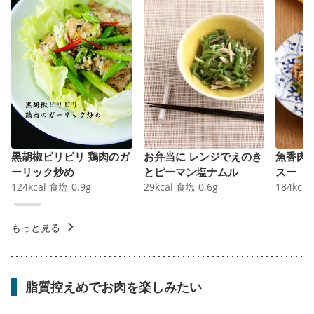
黒胡椒ビリビリ 鶏肉のガ
お弁当に レンジでえのき
魚香肉
ーリック炒め
とピーマン塩ナムル
スー
124
kcal
食塩
0.9
g
29
kcal
食塩
0.6
g
184
kcal
もっと見る
脂質控えめでお肉を楽しみたい