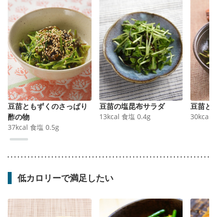
豆苗ともずくのさっぱり
豆苗の塩昆布サラダ
豆苗と
酢の物
13
kcal
食塩
0.4
g
30
kcal
37
kcal
食塩
0.5
g
低カロリーで満足したい