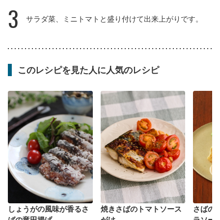
3
サラダ菜、ミニトマトと盛り付けて出来上がりです。
このレシピを見た人に人気のレシピ
しょうがの風味が香るさ
焼きさばのトマトソース
さばの
ばの竜田揚げ
がけ
ラソー