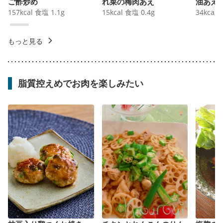
ご酢炒め
れ菜の梅肉あえ
油あえ
157
kcal
食塩
1.1
g
15
kcal
食塩
0.4
g
34
kcal
もっと見る
脂質控えめでお肉を楽しみたい