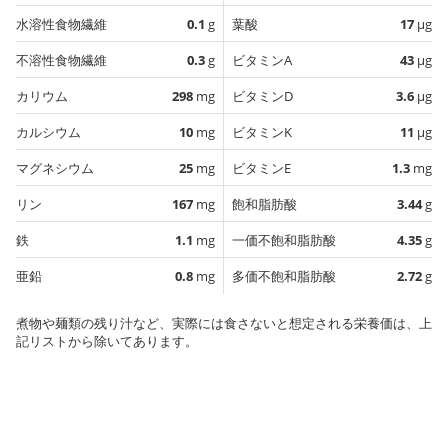
水溶性食物繊維
0.1
g
葉酸
17
µg
不溶性食物繊維
0.3
g
ビタミンA
43
µg
カリウム
298
mg
ビタミンD
3.6
µg
カルシウム
10
mg
ビタミンK
11
µg
マグネシウム
25
mg
ビタミンE
1.3
mg
リン
167
mg
飽和脂肪酸
3.44
g
鉄
1.1
mg
一価不飽和脂肪酸
4.35
g
亜鉛
0.8
mg
多価不飽和脂肪酸
2.72
g
煮物や麺類の残り汁など、実際には食さないと想定される栄養価は、上
記リストから除いてあります。