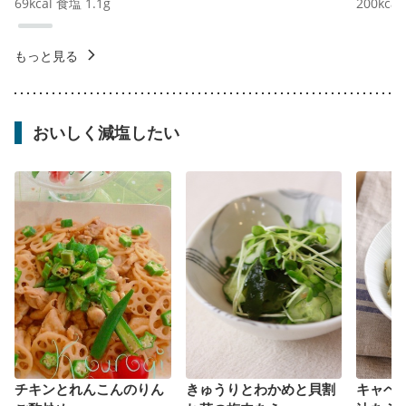
69
kcal
食塩
1.1
g
200
kcal
もっと見る
おいしく減塩したい
チキンとれんこんのりん
きゅうりとわかめと貝割
キャベ