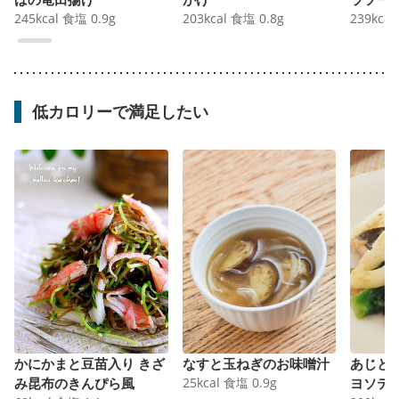
245
kcal
食塩
0.9
g
203
kcal
食塩
0.8
g
239
kcal
低カロリーで満足したい
かにかまと豆苗入り きざ
なすと玉ねぎのお味噌汁
あじと
み昆布のきんぴら風
25
kcal
食塩
0.9
g
ヨソテ