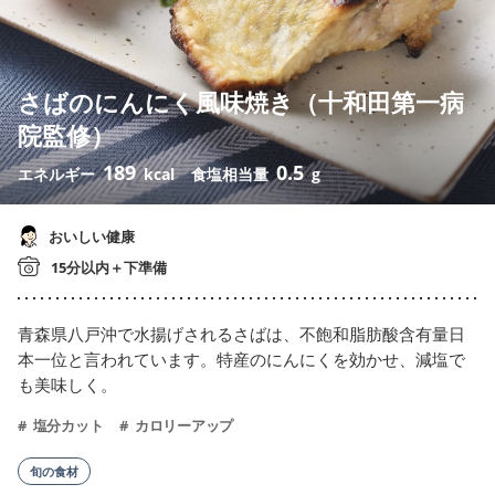
さばのにんにく風味焼き（十和田第一病
院監修）
189
0.5
エネルギー
kcal
食塩相当量
g
おいしい健康
15分以内＋下準備
青森県八戸沖で水揚げされるさばは、不飽和脂肪酸含有量日
本一位と言われています。特産のにんにくを効かせ、減塩で
も美味しく。
塩分カット
カロリーアップ
旬の食材