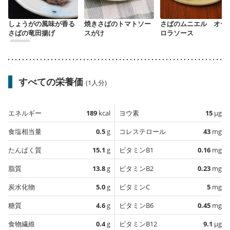
しょうがの風味が香る
焼きさばのトマトソー
さばのムニエル オー
さばの竜田揚げ
スがけ
ロラソース
すべての栄養価
(1人分)
エネルギー
189
kcal
ヨウ素
15
µg
食塩相当量
0.5
g
コレステロール
43
mg
たんぱく質
15.1
g
ビタミンB1
0.16
mg
脂質
13.8
g
ビタミンB2
0.23
mg
炭水化物
5.0
g
ビタミンC
5
mg
糖質
4.6
g
ビタミンB6
0.45
mg
食物繊維
0.4
g
ビタミンB12
9.1
µg