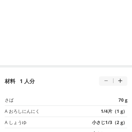
材料
1 人分
さば
70 g
A おろしにんにく
1/4片（1 g）
A しょうゆ
小さじ1/3（2 g）