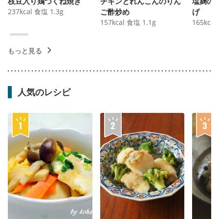
枝豆入り鶏つくね焼き
チキンとれんこんのりん
塩麹の
237
kcal
食塩
1.3
g
ご酢炒め
げ
157
kcal
食塩
1.1
g
165
kcal
もっと見る
人気のレシピ