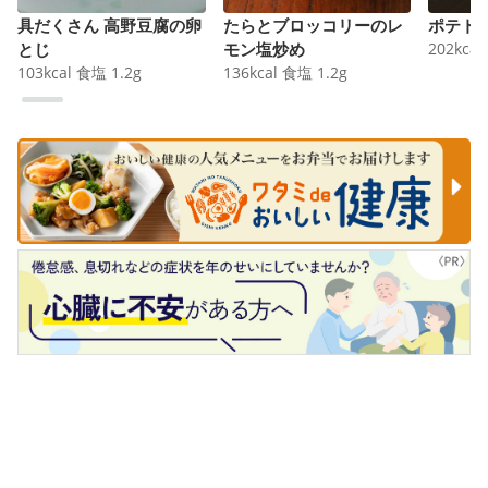
具だくさん 高野豆腐の卵
たらとブロッコリーのレ
ポテト
とじ
モン塩炒め
202
kcal
103
kcal
食塩
1.2
g
136
kcal
食塩
1.2
g