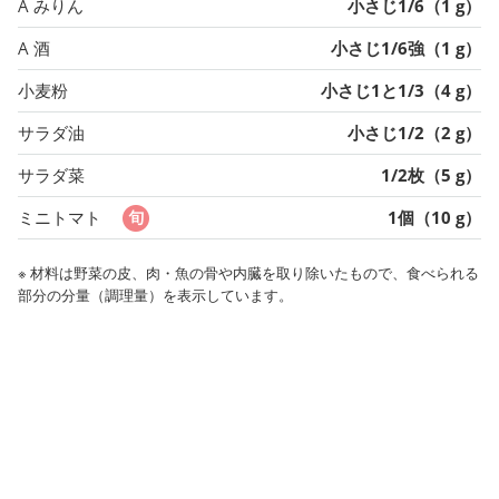
A みりん
小さじ1/6（1 g）
A 酒
小さじ1/6強（1 g）
小麦粉
小さじ1と1/3（4 g）
サラダ油
小さじ1/2（2 g）
サラダ菜
1/2枚（5 g）
ミニトマト
1個（10 g）
※ 材料は野菜の皮、肉・魚の骨や内臓を取り除いたもので、食べられる
部分の分量（調理量）を表示しています。