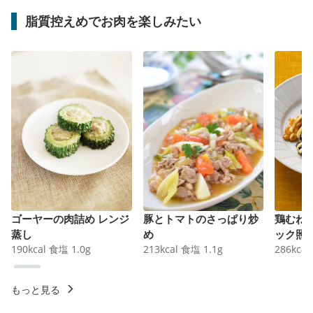
脂質控えめでお肉を楽しみたい
ゴーヤーの肉詰め レンジ
豚とトマトのさっぱり炒
鶏むね
蒸し
め
ック照
190
kcal
食塩
1.0
g
213
kcal
食塩
1.1
g
286
kcal
もっと見る