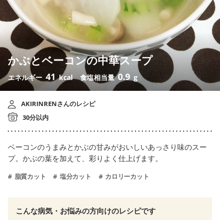
かぶとベーコンの中華スープ
41
0.9
エネルギー
kcal
食塩相当量
g
AKIRINRENさんのレシピ
30分以内
ベーコンのうまみとかぶの甘みがおいしいあっさり味のスー
プ。かぶの葉を加えて、彩りよく仕上げます。
脂質カット
塩分カット
カロリーカット
こんな病気・お悩みの方向けのレシピです