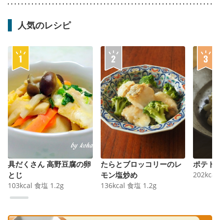
人気のレシピ
具だくさん 高野豆腐の卵
たらとブロッコリーのレ
ポテト
とじ
モン塩炒め
202
kcal
103
kcal
食塩
1.2
g
136
kcal
食塩
1.2
g