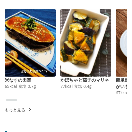
米なすの田楽
かぼちゃと茄子のマリネ
簡単副
65
kcal
食塩
0.7
g
77
kcal
食塩
0.4
g
がいも
67
kcal
もっと見る