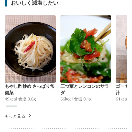
おいしく減塩したい
もやし酢炒め さっぱり常
三つ葉とレンコンのサラ
ゴーヤ
備菜
ダ
汁
49
kcal
食塩
0.0
g
66
kcal
食塩
0.1
g
61
kcal
もっと見る