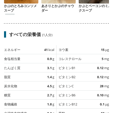
かぶのとろみコンソメ
あさりとかぶのチャウ
かぶとベーコンのミル
スープ
ダー
クスープ
すべての栄養価
(1人分)
エネルギー
41
kcal
ヨウ素
15
µg
食塩相当量
0.9
g
コレステロール
5
mg
たんぱく質
3.1
g
ビタミンB1
0.12
mg
脂質
1.4
g
ビタミンB2
0.12
mg
炭水化物
4.5
g
ビタミンC
28
mg
糖質
2.7
g
ビタミンB6
0.10
mg
食物繊維
1.8
g
ビタミンB12
0.1
µg