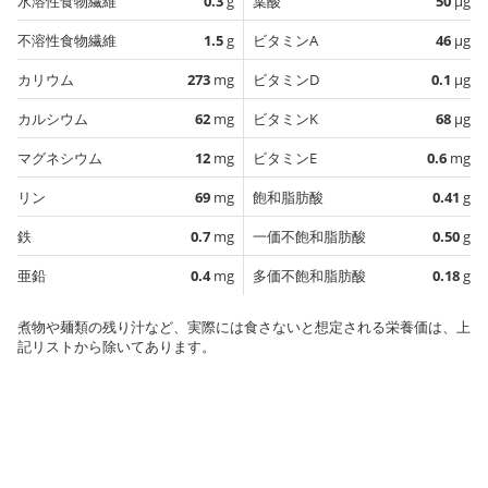
水溶性食物繊維
0.3
g
葉酸
50
µg
不溶性食物繊維
1.5
g
ビタミンA
46
µg
カリウム
273
mg
ビタミンD
0.1
µg
カルシウム
62
mg
ビタミンK
68
µg
マグネシウム
12
mg
ビタミンE
0.6
mg
リン
69
mg
飽和脂肪酸
0.41
g
鉄
0.7
mg
一価不飽和脂肪酸
0.50
g
亜鉛
0.4
mg
多価不飽和脂肪酸
0.18
g
煮物や麺類の残り汁など、実際には食さないと想定される栄養価は、上
記リストから除いてあります。