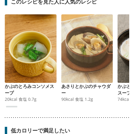
このレシピを見た人に人気のレシピ
かぶのとろみコンソメス
あさりとかぶのチャウダ
かぶと
ープ
ー
スープ
20
kcal
食塩
0.7
g
90
kcal
食塩
1.2
g
74
kcal
低カロリーで満足したい