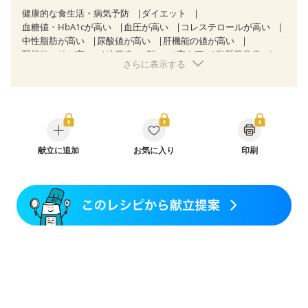
健康的な食生活・病気予防
ダイエット
血糖値・HbA1cが高い
血圧が高い
コレステロールが高い
中性脂肪が高い
尿酸値が高い
肝機能の値が高い
腎機能の値が高い
糖尿病（2型）
高血圧
脂質異常症
さらに表示する
高尿酸血症（痛風）
狭心症
心筋梗塞
心臓弁膜症
心不全
胃ポリープ
胆石症
慢性膵炎（移行期・寛解期）
非アルコール性脂肪肝
痔
慢性便秘症
過敏性腸症候群（IBS）
睡眠時無呼吸症候群
糖尿病性腎症（第１期）
糖尿病性腎症（第２期）
CKD（ステージ１）
CKD（ステージ２）
乳がん（抗がん剤治療中）
献立に追加
お気に入り
乳がん（ホルモン療法中）
印刷
乳がん（放射線治療中）
乳がん治療を終えた方・経過観察中の方など
食欲がない
妊娠中(初期)
妊婦健診・体重増加が気になる（初期）
妊婦健診・血圧が気になる（初期）
妊婦健診・血糖値が気になる（初期）
妊娠高血圧(中期)
妊娠糖尿病(初期)
産後（母乳）
産後（混合栄養）
産後（ミルク）
骨折
骨粗しょう症
関節リウマチ
乾癬
フレイル（年齢に合わせた体作り）
低栄養予防
貧血対策
ニキビ・肌荒れ
妊活中
更年期