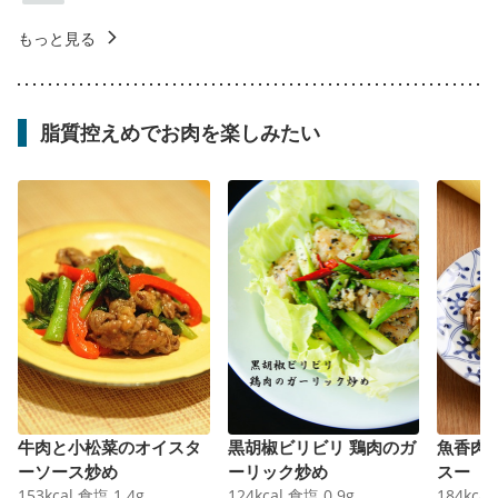
もっと見る
脂質控えめでお肉を楽しみたい
牛肉と小松菜のオイスタ
黒胡椒ビリビリ 鶏肉のガ
魚香肉
ーソース炒め
ーリック炒め
スー
153
kcal
食塩
1.4
g
124
kcal
食塩
0.9
g
184
kcal