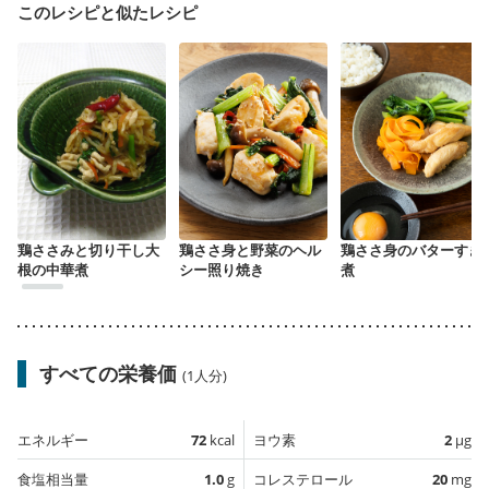
このレシピと似たレシピ
鶏ささみと切り干し大
鶏ささ身と野菜のヘル
鶏ささ身のバターすき
根の中華煮
シー照り焼き
煮
すべての栄養価
(1人分)
エネルギー
72
kcal
ヨウ素
2
µg
食塩相当量
1.0
g
コレステロール
20
mg