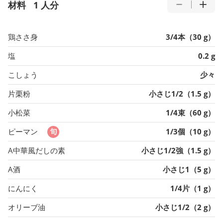
材料
1 人分
鶏ささ身
3/4本（30 g）
塩
0.2 g
こしょう
少々
片栗粉
小さじ1/2（1.5 g）
小松菜
1/4束（60 g）
ピーマン
1/3個（10 g）
A中華風だしの素
小さじ1/2強（1.5 g）
A酒
小さじ1（5 g）
にんにく
1/4片（1 g）
オリーブ油
小さじ1/2（2 g）