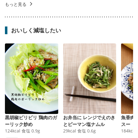
もっと見る
おいしく減塩したい
黒胡椒ビリビリ 鶏肉のガ
お弁当に レンジでえのき
魚香肉
ーリック炒め
とピーマン塩ナムル
スー
124
kcal
食塩
0.9
g
29
kcal
食塩
0.6
g
184
kcal