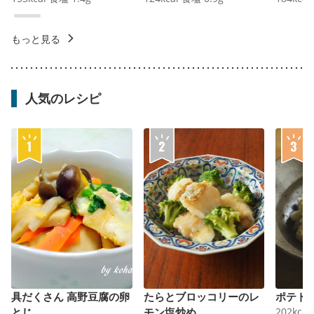
もっと見る
人気のレシピ
具だくさん 高野豆腐の卵
たらとブロッコリーのレ
ポテト
とじ
モン塩炒め
202
kcal