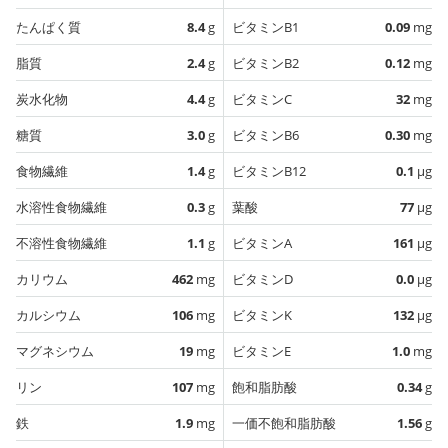
たんぱく質
8.4
g
ビタミンB1
0.09
mg
脂質
2.4
g
ビタミンB2
0.12
mg
炭水化物
4.4
g
ビタミンC
32
mg
糖質
3.0
g
ビタミンB6
0.30
mg
食物繊維
1.4
g
ビタミンB12
0.1
µg
水溶性食物繊維
0.3
g
葉酸
77
µg
不溶性食物繊維
1.1
g
ビタミンA
161
µg
カリウム
462
mg
ビタミンD
0.0
µg
カルシウム
106
mg
ビタミンK
132
µg
マグネシウム
19
mg
ビタミンE
1.0
mg
リン
107
mg
飽和脂肪酸
0.34
g
鉄
1.9
mg
一価不飽和脂肪酸
1.56
g