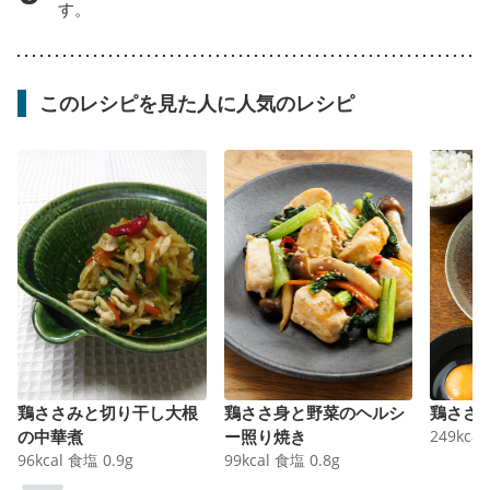
す。
このレシピを見た人に人気のレシピ
鶏ささみと切り干し大根
鶏ささ身と野菜のヘルシ
鶏ささ
の中華煮
ー照り焼き
249
kcal
96
kcal
食塩
0.9
g
99
kcal
食塩
0.8
g