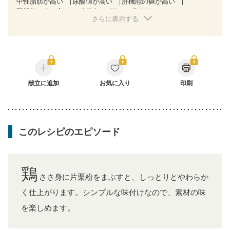
中性脂肪が高い
尿酸値が高い
肝機能の値が高い
腎機能の値が高い
糖尿病（2型）
高血圧
さらに表示する
高尿酸血症（痛風）
胃ポリープ
逆流性食道炎
胆石症
慢性膵炎（移行期・寛解期）
慢性便秘症
過敏性腸症候群（IBS）
CKD（ステージ１）
CKD（ステージ２）
乳がん（抗がん剤治療中）
乳がん（ホルモン療法中）
乳がん（放射線治療中）
乳がん治療を終えた方・経過観察中の方など
食欲がない
産後（ミルク）
献立に追加
骨折
骨粗しょう症
お気に入り
関節リウマチ
印刷
フレイル（年齢に合わせた体作り）
低栄養予防
貧血対策
ニキビ・肌荒れ
妊活中
更年期
このレシピのエピソード
鶏
ささ身に片栗粉をまぶすと、しっとりとやわらか
く仕上がります。シンプルな味付けなので、素材の味
を楽しめます。