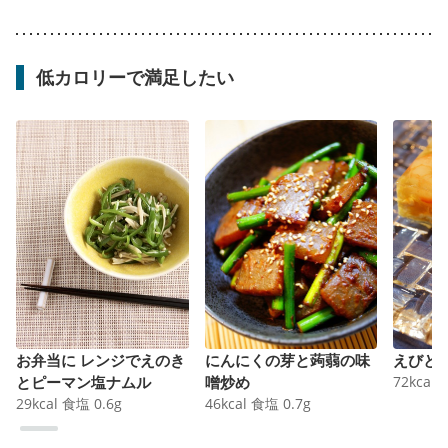
低カロリーで満足したい
お弁当に レンジでえのき
にんにくの芽と蒟蒻の味
えびと
とピーマン塩ナムル
噌炒め
72
kcal
29
kcal
食塩
0.6
g
46
kcal
食塩
0.7
g