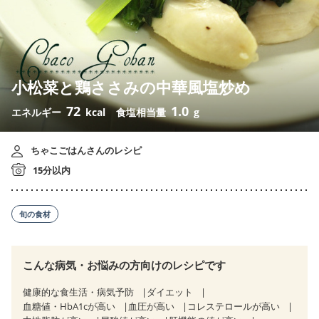
小松菜と鶏ささみの中華風塩炒め
72
1.0
エネルギー
kcal
食塩相当量
g
ちゃこごはんさんのレシピ
15分以内
旬の食材
こんな病気・お悩みの方向けのレシピです
健康的な食生活・病気予防
ダイエット
血糖値・HbA1cが高い
血圧が高い
コレステロールが高い