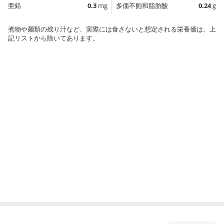
亜鉛
0.3
mg
多価不飽和脂肪酸
0.24
g
煮物や麺類の残り汁など、実際には食さないと想定される栄養価は、上
記リストから除いてあります。