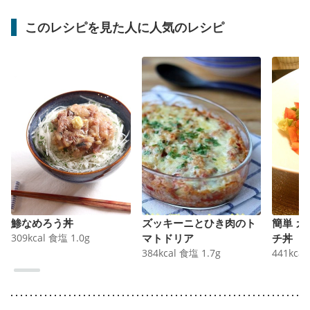
このレシピを見た人に人気のレシピ
鯵なめろう丼
ズッキーニとひき肉のト
簡単 
309
kcal
食塩
1.0
g
マトドリア
チ丼
384
kcal
食塩
1.7
g
441
kcal