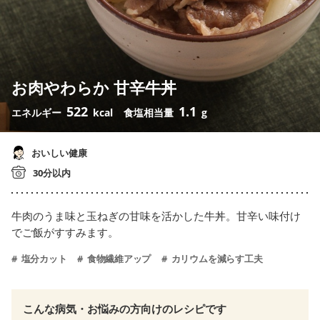
お肉やわらか 甘辛牛丼
522
1.1
エネルギー
kcal
食塩相当量
g
おいしい健康
30分以内
牛肉のうま味と玉ねぎの甘味を活かした牛丼。甘辛い味付け
でご飯がすすみます。
塩分カット
食物繊維アップ
カリウムを減らす工夫
こんな病気・お悩みの方向けのレシピです