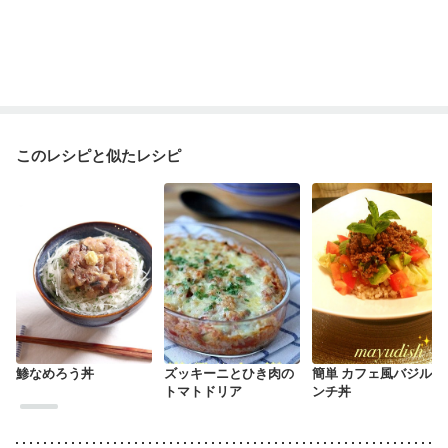
このレシピと似たレシピ
鯵なめろう丼
ズッキーニとひき肉の
簡単 カフェ風バジルミ
トマトドリア
ンチ丼