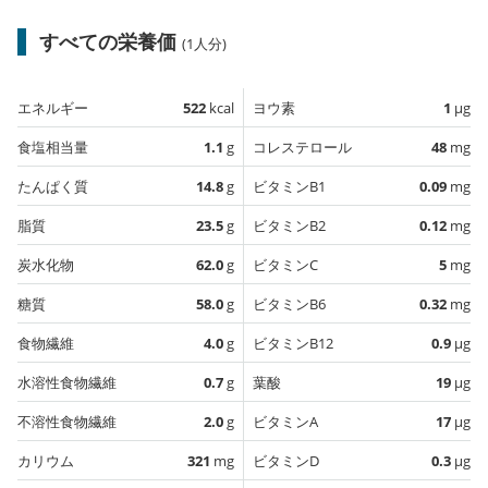
すべての栄養価
(1人分)
エネルギー
522
kcal
ヨウ素
1
µg
食塩相当量
1.1
g
コレステロール
48
mg
たんぱく質
14.8
g
ビタミンB1
0.09
mg
脂質
23.5
g
ビタミンB2
0.12
mg
炭水化物
62.0
g
ビタミンC
5
mg
糖質
58.0
g
ビタミンB6
0.32
mg
食物繊維
4.0
g
ビタミンB12
0.9
µg
水溶性食物繊維
0.7
g
葉酸
19
µg
不溶性食物繊維
2.0
g
ビタミンA
17
µg
カリウム
321
mg
ビタミンD
0.3
µg