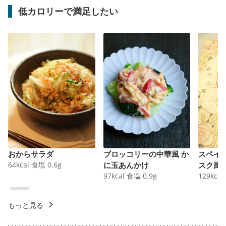
低カロリーで満足したい
おからサラダ
ブロッコリーの中華風 か
スペイ
64
kcal
食塩
0.6
g
に玉あんかけ
スク風
97
kcal
食塩
0.9
g
129
kcal
もっと見る