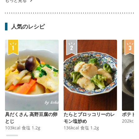
もっと見る
人気のレシピ
具だくさん 高野豆腐の卵
たらとブロッコリーのレ
ポテト
とじ
モン塩炒め
202
kcal
103
kcal
食塩
1.2
g
136
kcal
食塩
1.2
g