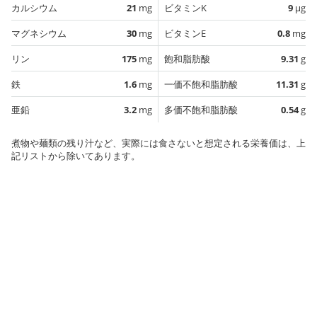
カルシウム
21
mg
ビタミンK
9
µg
マグネシウム
30
mg
ビタミンE
0.8
mg
リン
175
mg
飽和脂肪酸
9.31
g
鉄
1.6
mg
一価不飽和脂肪酸
11.31
g
亜鉛
3.2
mg
多価不飽和脂肪酸
0.54
g
煮物や麺類の残り汁など、実際には食さないと想定される栄養価は、上
記リストから除いてあります。