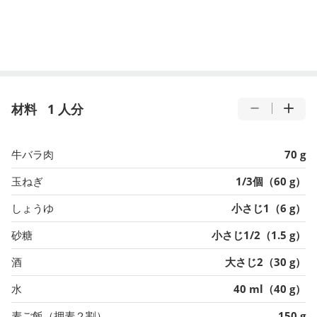
材料
1 人分
牛バラ肉
70 g
玉ねぎ
1/3個（60 g）
しょうゆ
小さじ1（6 g）
砂糖
小さじ1/2（1.5 g）
酒
大さじ2（30 g）
水
40 ml（40 g）
麦ご飯（押麦２割）
150 g