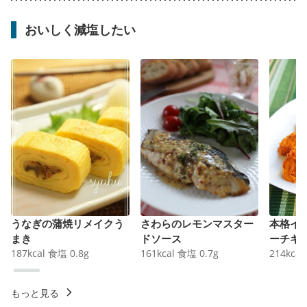
おいしく減塩したい
うなぎの蒲焼リメイクう
さわらのレモンマスター
本格イ
まき
ドソース
ーチキ
187
kcal
食塩
0.8
g
161
kcal
食塩
0.7
g
214
kcal
もっと見る