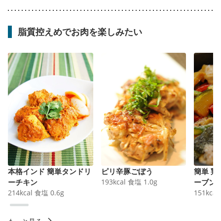
脂質控えめでお肉を楽しみたい
本格インド 簡単タンドリ
ピリ辛豚ごぼう
簡単 
ーチキン
193
kcal
食塩
1.0
g
ーブン
214
kcal
食塩
0.6
g
151
kcal