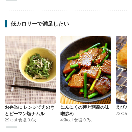
低カロリーで満足したい
お弁当に レンジでえのき
にんにくの芽と蒟蒻の味
えびと
とピーマン塩ナムル
噌炒め
72
kcal
29
kcal
食塩
0.6
g
46
kcal
食塩
0.7
g