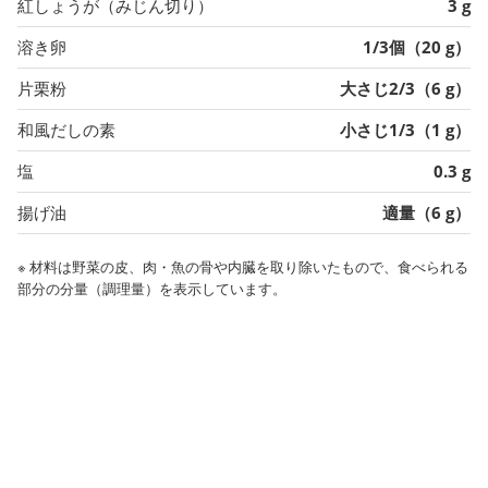
紅しょうが（みじん切り）
3 g
溶き卵
1/3個（20 g）
片栗粉
大さじ2/3（6 g）
和風だしの素
小さじ1/3（1 g）
塩
0.3 g
揚げ油
適量（6 g）
※ 材料は野菜の皮、肉・魚の骨や内臓を取り除いたもので、食べられる
部分の分量（調理量）を表示しています。