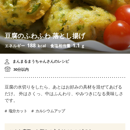
豆腐のふわふわ 落とし揚げ
188
1.1
エネルギー
kcal
食塩相当量
g
まんまるまうちゃんさんのレシピ
30分以内
豆腐の水切りをしたら、あとはお好みの具材を混ぜてあげる
だけ。 外はさくっ、中はふんわり、やみつきになる美味しさ
です。
塩分カット
カルシウムアップ