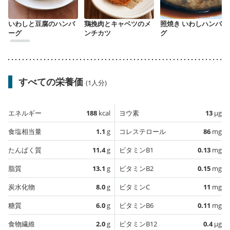
いわしと豆腐のハンバ
鶏挽肉とキャベツのメ
照焼き いわしハンバー
ーグ
ンチカツ
グ
すべての栄養価
(1人分)
エネルギー
188
kcal
ヨウ素
13
µg
食塩相当量
1.1
g
コレステロール
86
mg
たんぱく質
11.4
g
ビタミンB1
0.13
mg
脂質
13.1
g
ビタミンB2
0.15
mg
炭水化物
8.0
g
ビタミンC
11
mg
糖質
6.0
g
ビタミンB6
0.11
mg
食物繊維
2.0
g
ビタミンB12
0.4
µg