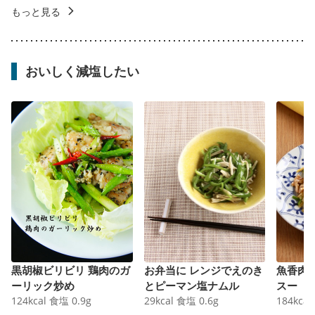
もっと見る
おいしく減塩したい
黒胡椒ビリビリ 鶏肉のガ
お弁当に レンジでえのき
魚香肉
ーリック炒め
とピーマン塩ナムル
スー
124
kcal
食塩
0.9
g
29
kcal
食塩
0.6
g
184
kcal