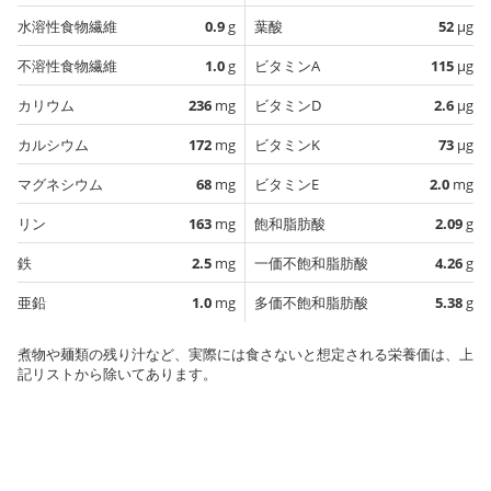
水溶性食物繊維
0.9
g
葉酸
52
µg
不溶性食物繊維
1.0
g
ビタミンA
115
µg
カリウム
236
mg
ビタミンD
2.6
µg
カルシウム
172
mg
ビタミンK
73
µg
マグネシウム
68
mg
ビタミンE
2.0
mg
リン
163
mg
飽和脂肪酸
2.09
g
鉄
2.5
mg
一価不飽和脂肪酸
4.26
g
亜鉛
1.0
mg
多価不飽和脂肪酸
5.38
g
煮物や麺類の残り汁など、実際には食さないと想定される栄養価は、上
記リストから除いてあります。