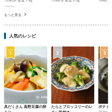
153
kcal
食塩
1.4
g
124
kcal
食塩
0.9
g
184
kcal
もっと見る
人気のレシピ
具だくさん 高野豆腐の卵
たらとブロッコリーのレ
ポテト
とじ
モン塩炒め
202
kcal