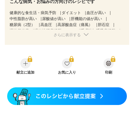
こんな病気・お悩みの方向けのレシピです
健康的な食生活・病気予防
ダイエット
血圧が高い
中性脂肪が高い
尿酸値が高い
肝機能の値が高い
糖尿病（2型）
高血圧
高尿酸血症（痛風）
胆石症
慢性便秘症
過敏性腸症候群（IBS）
睡眠時無呼吸症候群
さらに表示する
糖尿病性腎症（第３期）
CKD（ステージ３a）
CKD（ステージ３b）
透析
乳がん（抗がん剤治療中）
乳がん（ホルモン療法中）
乳がん（放射線治療中）
乳がん治療を終えた方・経過観察中の方など
大腸がん治療を終えた方・経過観察中の方
大腸がん（抗がん剤治療中）
大腸がん（放射線治療中）
味の感じ方が変わった
献立に追加
妊娠中(初期)
お気に入り
印刷
妊婦健診・体重増加が気になる（初期）
妊婦健診・血圧が気になる（初期）
妊婦健診・血糖値が気になる（初期）
妊娠高血圧(中期)
妊娠糖尿病(初期)
産後（母乳）
産後（混合栄養）
骨粗しょう症
関節リウマチ
低栄養予防
貧血対策
ニキビ・肌荒れ
妊活中
更年期