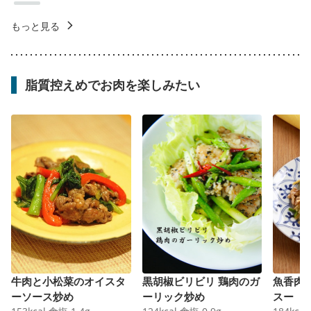
もっと見る
脂質控えめでお肉を楽しみたい
牛肉と小松菜のオイスタ
黒胡椒ビリビリ 鶏肉のガ
魚香肉
ーソース炒め
ーリック炒め
スー