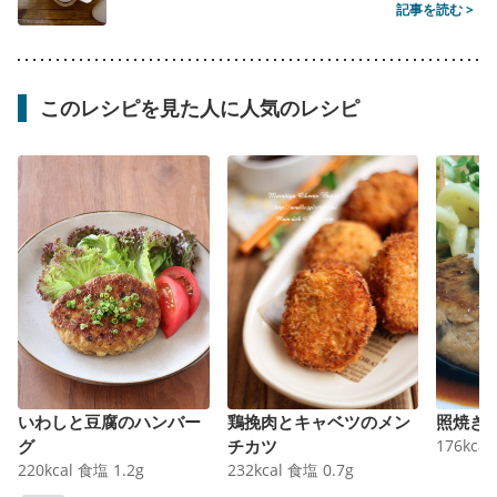
記事を読む >
このレシピを見た人に人気のレシピ
いわしと豆腐のハンバー
鶏挽肉とキャベツのメン
照焼き
グ
チカツ
176
kcal
220
kcal
食塩
1.2
g
232
kcal
食塩
0.7
g