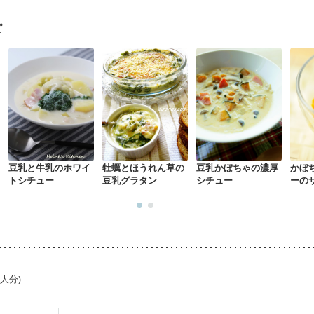
・経過観察中の方
大腸がん（抗がん剤治療中）
大腸がん（放射線治療
がない
消化不良
妊娠中(初期)
妊婦健診・体重増加が気になる（初期）
ピ
る（初期）
妊婦健診・血糖値が気になる（初期）
妊娠高血圧(中期)
妊
混合栄養）
産後（ミルク）
骨折
骨粗しょう症
関節リウマチ
乾癬
た体作り）
低栄養予防
貧血対策
ニキビ・肌荒れ
妊活中
更年期
豆乳と牛乳のホワイ
牡蠣とほうれん草の
豆乳かぼちゃの濃厚
かぼ
トシチュー
豆乳グラタン
シチュー
ーの
1人分)