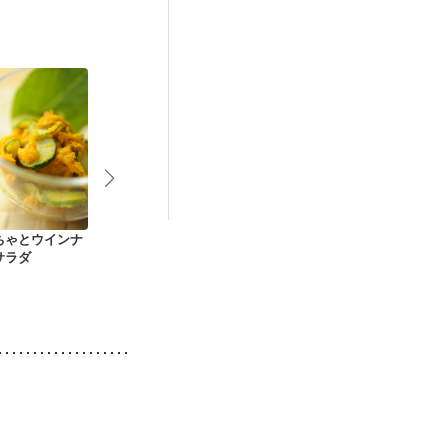
中）
娠糖尿病(初期)
ちゃとウインナ
かにかまと小ねぎの
マッシュポテト
ミルクで煮た
サラダ
たまご焼き
の煮物