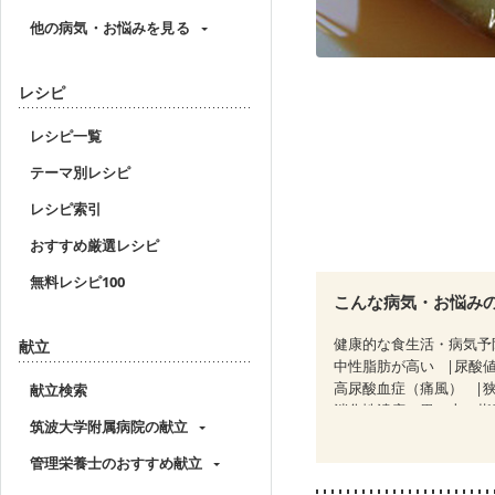
他の病気・お悩みを見る
レシピ
レシピ一覧
テーマ別レシピ
レシピ索引
おすすめ厳選レシピ
無料レシピ100
こんな病気・お悩み
健康的な食生活・病気予
献立
中性脂肪が高い
尿酸
高尿酸血症（痛風）
献立検索
消化性潰瘍（胃・十二指
筑波大学附属病院の献立
過敏性腸症候群（IBS）
CKD（ステージ３b）
管理栄養士のおすすめ献立
乳がん治療を終えた方・