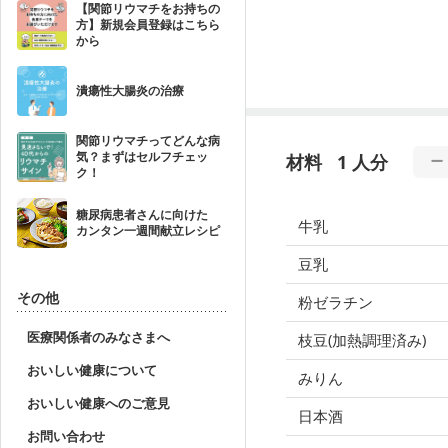
【関節リウマチをお持ちの
方】新規会員登録はこちら
から
潰瘍性大腸炎の治療
関節リウマチってどんな病
気？まずはセルフチェッ
材料
1 人分
ク！
糖尿病患者さんに向けた
牛乳
カンタン一週間献立レシピ
豆乳
その他
粉ゼラチン
医療関係者のみなさまへ
枝豆(加熱調理済み)
おいしい健康について
みりん
おいしい健康へのご意見
日本酒
お問い合わせ