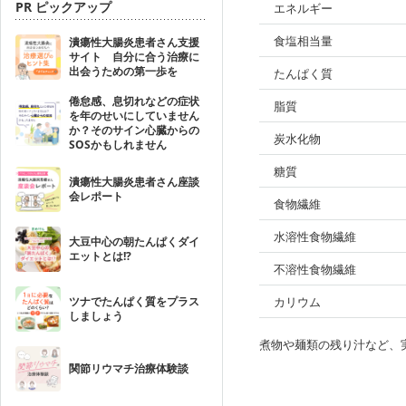
PR ピックアップ
エネルギー
食塩相当量
潰瘍性大腸炎患者さん支援
サイト 自分に合う治療に
出会うための第一歩を
たんぱく質
倦怠感、息切れなどの症状
脂質
を年のせいにしていません
か？そのサイン心臓からの
炭水化物
SOSかもしれません
糖質
潰瘍性大腸炎患者さん座談
会レポート
食物繊維
水溶性食物繊維
大豆中心の朝たんぱくダイ
エットとは!?
不溶性食物繊維
ツナでたんぱく質をプラス
カリウム
しましょう
煮物や麺類の残り汁など、
関節リウマチ治療体験談