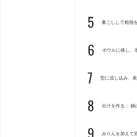
5
裏ごしして粗熱
6
ボウルに移し、
7
型に流し込み、表
8
出汁を作る： 
9
みりんを加えて