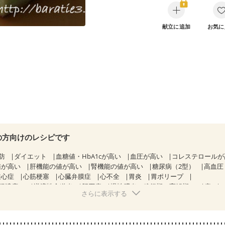
献立に追加
お気に
の方向けのレシピです
防
ダイエット
血糖値・HbA1cが高い
血圧が高い
コレステロール
値が高い
肝機能の値が高い
腎機能の値が高い
糖尿病（2型）
高血圧
狭心症
心筋梗塞
心臓弁膜症
心不全
胃炎
胃ポリープ
腸潰瘍）
逆流性食道炎
胆石症
慢性膵炎（移行期・寛解期）
痔
さらに表示する
糖尿病性腎症（第３期）
CKD（ステージ１）
CKD（ステージ２）
乳がん（抗がん剤治療中）
乳がん（ホルモン療法中）
乳がん（放射線
経過観察中の方など
胃がん（抗がん剤治療中）
胃がん治療を終えた方