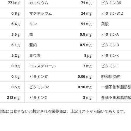
77
kcal
カルシウム
71
mg
ビタミンB6
0.8
g
マグネシウム
24
mg
ビタミンB12
6.4
g
リン
91
mg
葉酸
3.5
g
鉄
0.8
mg
ビタミンA
6.1
g
亜鉛
0.5
mg
ビタミンD
5.2
g
ヨウ素
8
µg
ビタミンK
0.9
g
コレステロール
7
mg
ビタミンE
0.4
g
ビタミンB1
0.06
mg
飽和脂肪酸
0.5
g
ビタミンB2
0.10
mg
一価不飽和脂肪
218
mg
ビタミンC
3
mg
多価不飽和脂肪
実際には食さないと想定される栄養価は、上記リストから除いてあります。