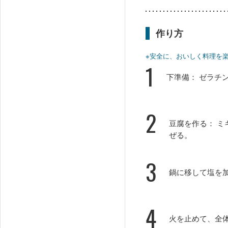
作り方
※安全に、おいしく料理を
1
下準備： ゼラチ
2
豆腐を作る： 
ぜる。
3
鍋に移して塩を
4
火を止めて、全