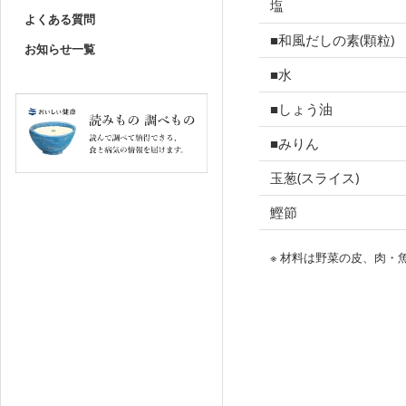
塩
よくある質問
■和風だしの素(顆粒)
お知らせ一覧
■水
■しょう油
■みりん
玉葱(スライス)
鰹節
※ 材料は野菜の皮、肉