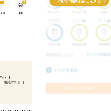
2週間の無料お試しをする
入り
印刷
が高い
脂質異常症
治療中）
・経過観察中の方