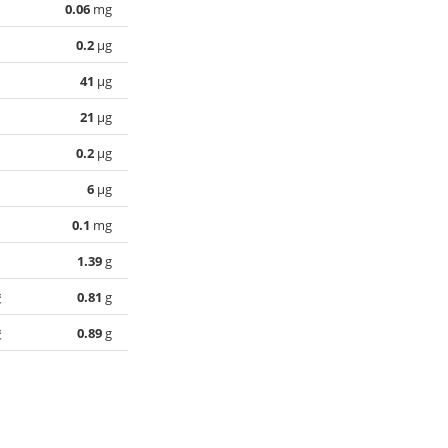
0.06
mg
0.2
µg
41
µg
21
µg
0.2
µg
6
µg
0.1
mg
1.39
g
酸
0.81
g
酸
0.89
g