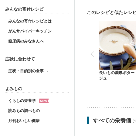
大腸がん治療を終えた方
飲み込みにくい
食欲
みんなの寄付レシピ
このレシピと似たレシ
妊婦健診・血圧が気にな
産後（母乳）
産後（
みんなの寄付レシピとは
フレイル（年齢に合わせ
がんサバイバーキッチン
糖尿病のみなさんへ
症状に合わせて
症状・目的別の食事
長いもの濃厚ポター
ジュ
よみもの
くらしの栄養学
読みもの調べもの
すべての栄養価
月刊おいしい健康
(