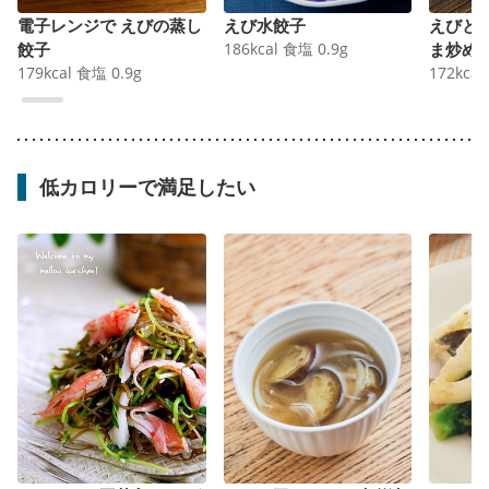
電子レンジで えびの蒸し
えび水餃子
えびと
餃子
186
kcal
食塩
0.9
g
ま炒め
179
kcal
食塩
0.9
g
172
kcal
低カロリーで満足したい