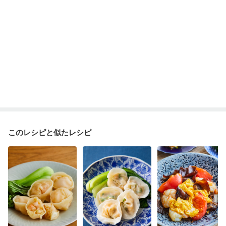
妊婦健診・血糖値が気になる（初期）
妊娠高血圧(中期)
妊娠糖尿病(初期)
産後（母乳）
産後（混合栄養）
産後（ミルク）
骨折
骨粗しょう症
関節リウマチ
乾癬
貧血対策
ニキビ・肌荒れ
妊活中
更年期
このレシピと似たレシピ