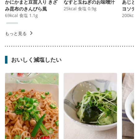
かにかまと豆苗入り きざ
なすと玉ねぎのお味噌汁
あじと
み昆布のきんぴら風
25
kcal
食塩
0.9
g
ヨソテ
69
kcal
食塩
1.1
g
200
kcal
もっと見る
おいしく減塩したい