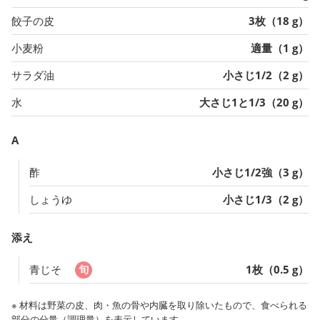
餃子の皮
3枚（18 g）
小麦粉
適量（1 g）
サラダ油
小さじ1/2（2 g）
水
大さじ1と1/3（20 g）
A
酢
小さじ1/2強（3 g）
しょうゆ
小さじ1/3（2 g）
添え
青じそ
1枚（0.5 g）
※ 材料は野菜の皮、肉・魚の骨や内臓を取り除いたもので、食べられる
部分の分量（調理量）を表示しています。