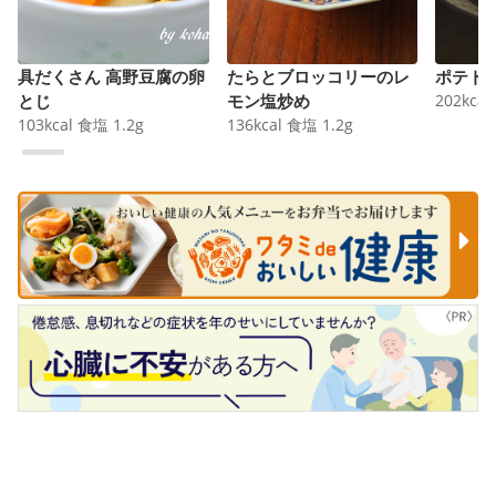
具だくさん 高野豆腐の卵
たらとブロッコリーのレ
ポテト
とじ
モン塩炒め
202
kcal
103
kcal
食塩
1.2
g
136
kcal
食塩
1.2
g