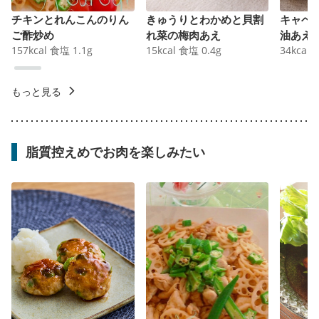
チキンとれんこんのりん
きゅうりとわかめと貝割
キャベ
ご酢炒め
れ菜の梅肉あえ
油あえ
157
kcal
食塩
1.1
g
15
kcal
食塩
0.4
g
34
kcal
もっと見る
脂質控えめでお肉を楽しみたい