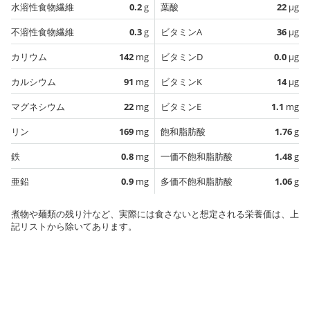
水溶性食物繊維
0.2
g
葉酸
22
µg
不溶性食物繊維
0.3
g
ビタミンA
36
µg
カリウム
142
mg
ビタミンD
0.0
µg
カルシウム
91
mg
ビタミンK
14
µg
マグネシウム
22
mg
ビタミンE
1.1
mg
リン
169
mg
飽和脂肪酸
1.76
g
鉄
0.8
mg
一価不飽和脂肪酸
1.48
g
亜鉛
0.9
mg
多価不飽和脂肪酸
1.06
g
煮物や麺類の残り汁など、実際には食さないと想定される栄養価は、上
記リストから除いてあります。