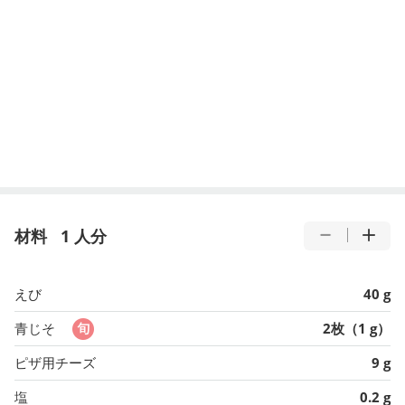
材料
1 人分
えび
40 g
青じそ
2枚（1 g）
ピザ用チーズ
9 g
塩
0.2 g