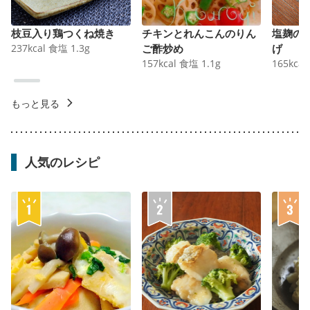
枝豆入り鶏つくね焼き
チキンとれんこんのりん
塩麹の
237
kcal
食塩
1.3
g
ご酢炒め
げ
157
kcal
食塩
1.1
g
165
kcal
もっと見る
人気のレシピ