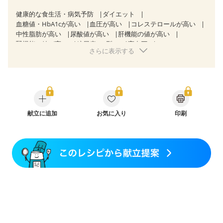
健康的な食生活・病気予防
ダイエット
血糖値・HbA1cが高い
血圧が高い
コレステロールが高い
中性脂肪が高い
尿酸値が高い
肝機能の値が高い
腎機能の値が高い
糖尿病（2型）
高血圧
さらに表示する
高尿酸血症（痛風）
胃炎
胃ポリープ
消化性潰瘍（胃・十二指腸潰瘍）
逆流性食道炎
胆石症
慢性膵炎（移行期・寛解期）
痔
クローン病（寛解期）
過敏性腸症候群（IBS）
糖尿病性腎症（第３期）
CKD（ステージ１）
CKD（ステージ２）
CKD（ステージ３a）
CKD（ステージ３b）
透析
乳がん（抗がん剤治療中）
献立に追加
お気に入り
乳がん（ホルモン療法中）
印刷
乳がん（放射線治療中）
乳がん治療を終えた方・経過観察中の方など
胃がん（抗がん剤治療中）
胃がん治療を終えた方・経過観察中の方
大腸がん治療を終えた方・経過観察中の方
大腸がん（抗がん剤治療中）
大腸がん（放射線治療中）
飲み込みにくい
味の感じ方が変わった
食欲がない
消化不良
妊娠中(初期)
妊婦健診・体重増加が気になる（初期）
妊婦健診・血圧が気になる（初期）