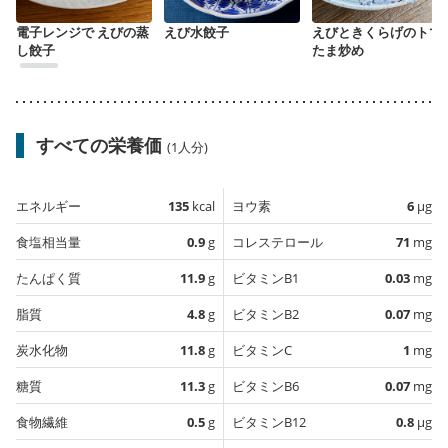
電子レンジで えびの蒸
えび水餃子
えびときくらげのトマ
し餃子
たま炒め
すべての栄養価
(1人分)
エネルギー
135
kcal
ヨウ素
6
µg
食塩相当量
0.9
g
コレステロール
71
mg
たんぱく質
11.9
g
ビタミンB1
0.03
mg
脂質
4.8
g
ビタミンB2
0.07
mg
炭水化物
11.8
g
ビタミンC
1
mg
糖質
11.3
g
ビタミンB6
0.07
mg
食物繊維
0.5
g
ビタミンB12
0.8
µg