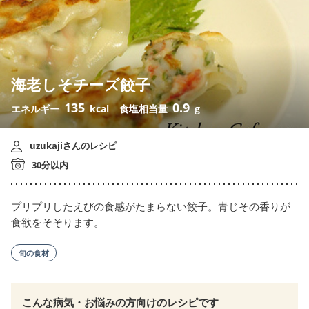
海老しそチーズ餃子
135
0.9
エネルギー
kcal
食塩相当量
g
uzukajiさんのレシピ
30分以内
プリプリしたえびの食感がたまらない餃子。青じその香りが
食欲をそそります。
旬の食材
こんな病気・お悩みの方向けのレシピです