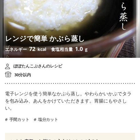
レンジで簡単 かぶら蒸し
72
1.0
エネルギー
kcal
食塩相当量
g
ぽぽたんこぶさんのレシピ
30分以内
電子レンジを使う簡単なかぶら蒸し。やわらかいかぶでタラ
を包み込み、あんをかけていただきます。胃腸にもやさし
い。
手間カット
塩分カット