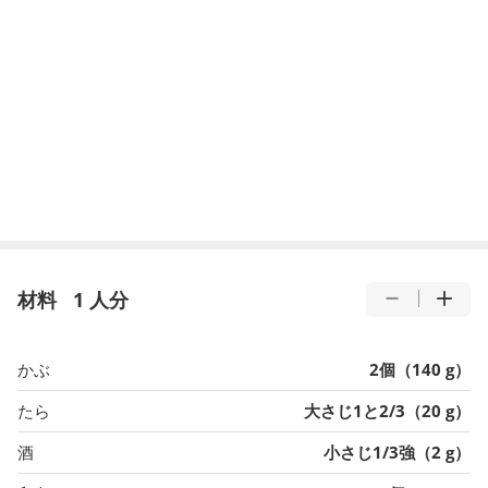
材料
1 人分
かぶ
2個（140 g）
たら
大さじ1と2/3（20 g）
酒
小さじ1/3強（2 g）