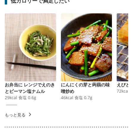
低カロリーで満足したい
お弁当に レンジでえのき
にんにくの芽と蒟蒻の味
えびと
とピーマン塩ナムル
噌炒め
72
kcal
29
kcal
食塩
0.6
g
46
kcal
食塩
0.7
g
もっと見る