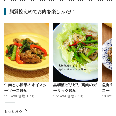
脂質控えめでお肉を楽しみたい
牛肉と小松菜のオイスタ
黒胡椒ビリビリ 鶏肉のガ
魚香肉
ーソース炒め
ーリック炒め
スー
153
kcal
食塩
1.4
g
124
kcal
食塩
0.9
g
184
kcal
もっと見る