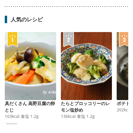
人気のレシピ
具だくさん 高野豆腐の卵
たらとブロッコリーのレ
ポテト
とじ
モン塩炒め
202
kcal
103
kcal
食塩
1.2
g
136
kcal
食塩
1.2
g