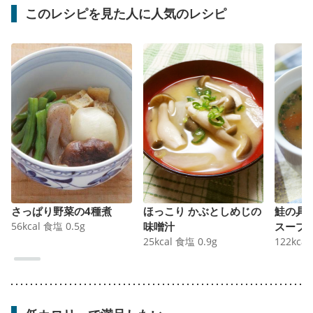
このレシピを見た人に人気のレシピ
さっぱり野菜の4種煮
ほっこり かぶとしめじの
鮭の具
56
kcal
食塩
0.5
g
味噌汁
スープ
25
kcal
食塩
0.9
g
122
kcal