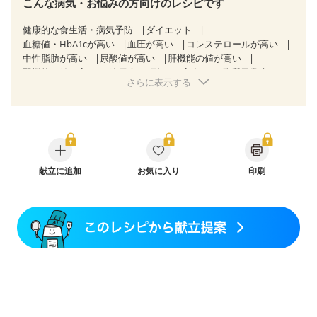
こんな病気・お悩みの方向けのレシピです
健康的な食生活・病気予防
ダイエット
血糖値・HbA1cが高い
血圧が高い
コレステロールが高い
中性脂肪が高い
尿酸値が高い
肝機能の値が高い
腎機能の値が高い
糖尿病（2型）
高血圧
脂質異常症
さらに表示する
高尿酸血症（痛風）
胃ポリープ
逆流性食道炎
胆石症
慢性膵炎（移行期・寛解期）
非アルコール性脂肪肝
過敏性腸症候群（IBS）
睡眠時無呼吸症候群
糖尿病性腎症（第１期）
糖尿病性腎症（第２期）
CKD（ステージ１）
CKD（ステージ２）
乳がん（抗がん剤治療中）
乳がん（ホルモン療法中）
乳がん（放射線治療中）
献立に追加
お気に入り
印刷
乳がん治療を終えた方・経過観察中の方など
胃がん（抗がん剤治療中）
胃がん治療を終えた方・経過観察中の方
大腸がん治療を終えた方・経過観察中の方
大腸がん（抗がん剤治療中）
大腸がん（放射線治療中）
飲み込みにくい
食欲がない
消化不良
産後（ミルク）
骨折
骨粗しょう症
関節リウマチ
乾癬
フレイル（年齢に合わせた体作り）
低栄養予防
貧血対策
ニキビ・肌荒れ
妊活中
更年期