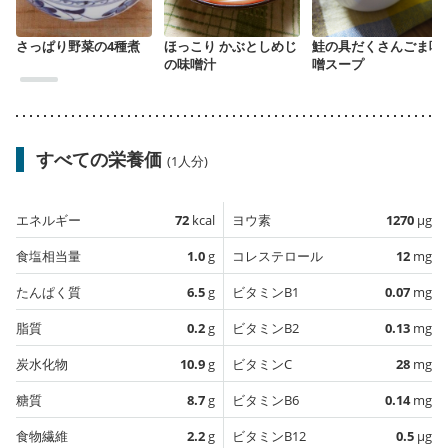
さっぱり野菜の4種煮
ほっこり かぶとしめじ
鮭の具だくさんごま味
の味噌汁
噌スープ
すべての栄養価
(1人分)
エネルギー
72
kcal
ヨウ素
1270
µg
食塩相当量
1.0
g
コレステロール
12
mg
たんぱく質
6.5
g
ビタミンB1
0.07
mg
脂質
0.2
g
ビタミンB2
0.13
mg
炭水化物
10.9
g
ビタミンC
28
mg
糖質
8.7
g
ビタミンB6
0.14
mg
食物繊維
2.2
g
ビタミンB12
0.5
µg