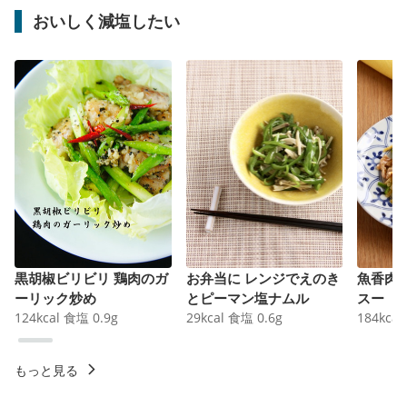
おいしく減塩したい
黒胡椒ビリビリ 鶏肉のガ
お弁当に レンジでえのき
魚香肉
ーリック炒め
とピーマン塩ナムル
スー
124
kcal
食塩
0.9
g
29
kcal
食塩
0.6
g
184
kcal
もっと見る