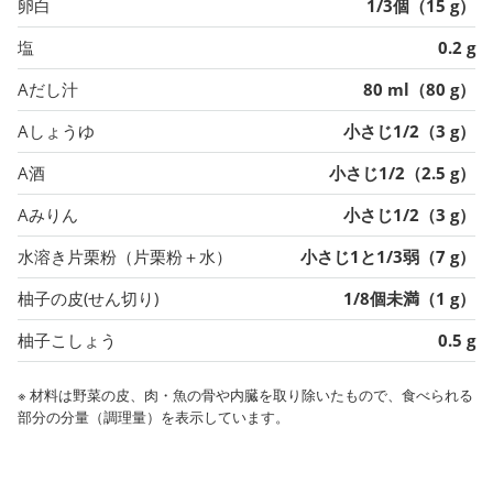
卵白
1/3個（15 g）
塩
0.2 g
Aだし汁
80 ml（80 g）
Aしょうゆ
小さじ1/2（3 g）
A酒
小さじ1/2（2.5 g）
Aみりん
小さじ1/2（3 g）
水溶き片栗粉（片栗粉＋水）
小さじ1と1/3弱（7 g）
柚子の皮(せん切り)
1/8個未満（1 g）
柚子こしょう
0.5 g
※ 材料は野菜の皮、肉・魚の骨や内臓を取り除いたもので、食べられる
部分の分量（調理量）を表示しています。