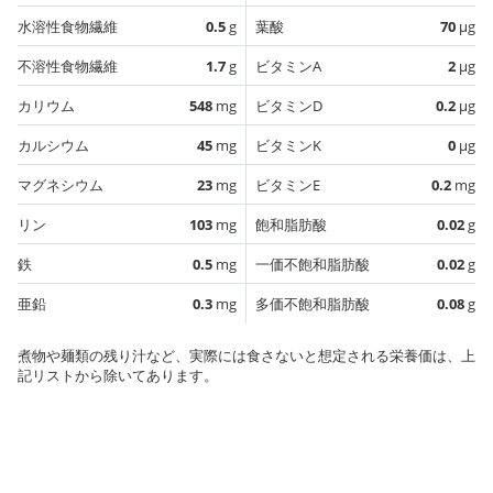
水溶性食物繊維
0.5
g
葉酸
70
µg
不溶性食物繊維
1.7
g
ビタミンA
2
µg
カリウム
548
mg
ビタミンD
0.2
µg
カルシウム
45
mg
ビタミンK
0
µg
マグネシウム
23
mg
ビタミンE
0.2
mg
リン
103
mg
飽和脂肪酸
0.02
g
鉄
0.5
mg
一価不飽和脂肪酸
0.02
g
亜鉛
0.3
mg
多価不飽和脂肪酸
0.08
g
煮物や麺類の残り汁など、実際には食さないと想定される栄養価は、上
記リストから除いてあります。